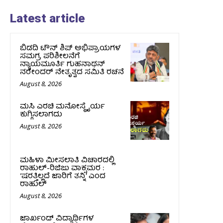
Latest article
ಬಿಡದಿ ಟೌನ್ ಶಿಪ್ ಅಭಿಪ್ರಾಯಗಳ
ಸಮಗ್ರ ಪರಿಶೀಲನೆಗೆ
ನ್ಯಾಯಮೂರ್ತಿ ಗುಹನಾಥನ್
ನರೇಂದರ್ ನೇತೃತ್ವದ ಸಮಿತಿ ರಚನೆ
August 8, 2026
ಮಸಿ ಎರಚಿ ಮನೋಸ್ಥೈರ್ಯ
ಕುಗ್ಗಿಸಲಾಗದು
August 8, 2026
ಮಹಿಳಾ ಮೀಸಲಾತಿ ವಿಚಾರದಲ್ಲಿ
ರಾಹುಲ್‌-ರಿಜಿಜು ವಾಕ್ಸಮರ :
‘ಷರತ್ತಿಲ್ಲದೆ ಜಾರಿಗೆ ತನ್ನಿ’ ಎಂದ
ರಾಹುಲ್‌
August 8, 2026
ಜಾರ್ಖಂಡ್‌ ವಿದ್ಯಾರ್ಥಿಗಳ