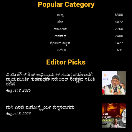
Popular Category
ರಾಜ್ಯ
8300
ದೇಶ
4072
ರಾಜಕೀಯ
2760
ಅಪರಾಧ
2400
ಬ್ರೇಕಿಂಗ್ ನ್ಯೂಸ್
1427
ವಿದೇಶ
631
Editor Picks
ಬಿಡದಿ ಟೌನ್ ಶಿಪ್ ಅಭಿಪ್ರಾಯಗಳ ಸಮಗ್ರ ಪರಿಶೀಲನೆಗೆ
ನ್ಯಾಯಮೂರ್ತಿ ಗುಹನಾಥನ್ ನರೇಂದರ್ ನೇತೃತ್ವದ ಸಮಿತಿ
ರಚನೆ
August 8, 2026
ಮಸಿ ಎರಚಿ ಮನೋಸ್ಥೈರ್ಯ ಕುಗ್ಗಿಸಲಾಗದು
August 8, 2026