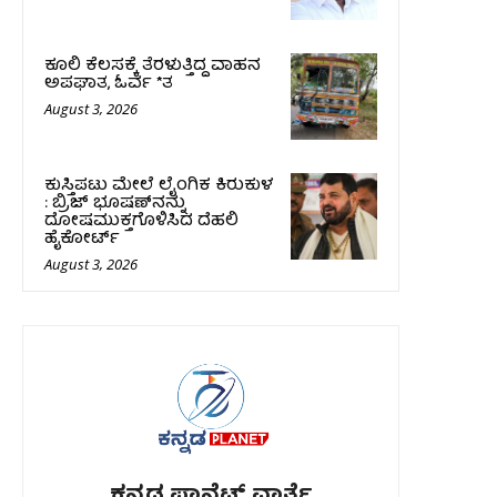
ಕೂಲಿ ಕೆಲಸಕ್ಕೆ ತೆರಳುತ್ತಿದ್ದ ವಾಹನ
ಅಪಘಾತ, ಓರ್ವ *ತ
August 3, 2026
ಕುಸ್ತಿಪಟು ಮೇಲೆ ಲೈಂಗಿಕ ಕಿರುಕುಳ
: ಬ್ರಿಜ್‌ ಭೂಷಣ್‌ನನ್ನು
ದೋಷಮುಕ್ತಗೊಳಿಸಿದ ದೆಹಲಿ
ಹೈಕೋರ್ಟ್‌
August 3, 2026
ಕನ್ನಡ ಪ್ಲಾನೆಟ್ ವಾರ್ತೆ