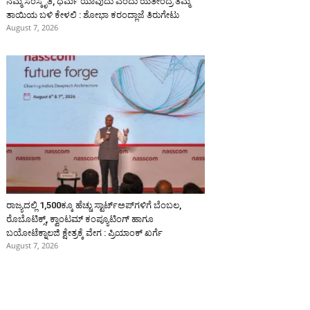
ನಮ್ಮ ಸಂಸ್ಕೃತಿ, ಧರ್ಮ ಯಾವುದು ಎಂದು ಯತೀಂದ್ರ ತಮ್ಮ
ತಾಯಿಯ ಬಳಿ ಕೇಳಲಿ : ಶೋಭಾ ಕರಂದ್ಲಾಜೆ ತಿರುಗೇಟು
August 7, 2026
ರಾಜ್ಯದಲ್ಲಿ 1,500ಕ್ಕೂ ಹೆಚ್ಚು ಸ್ಟಾರ್ಟ್‌ಅಪ್‌ಗಳಿಗೆ ಬೆಂಬಲ,
ರೊಬೊಟಿಕ್ಸ್, ಕ್ವಾಂಟಮ್ ಕಂಪ್ಯೂಟಿಂಗ್ ಹಾಗೂ
ಬಯೋಟೆಕ್ನಾಲಜಿ ಕ್ಷೇತ್ರಕ್ಕೆ ವೇಗ : ಪ್ರಿಯಾಂಕ್‌ ಖರ್ಗೆ
August 7, 2026