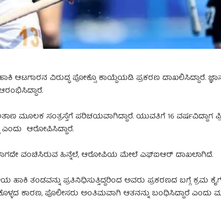
 ಆಟಗಾರನ ವಿರುದ್ಧ ಪೋಕ್ಸೊ ಕಾಯ್ದೆಯಡಿ ಪ್ರಕರಣ ದಾಖಲಿಸಿದ್ದಾರೆ. ಜ್ಞ
ಂಭಿಸಿದ್ದಾರೆ.
ಲಕ ಸಂತ್ರಸ್ತೆಗೆ ಪರಿಚಯವಾಗಿದ್ದಾರೆ. ಯುವತಿಗೆ 16 ವರ್ಷವಿದ್ದಾಗ ಪ್ರೀತ
 ಎಂದು ಆರೋಪಿಸಿದ್ದಾರೆ.
ೆಯಾಗದೇ ವಂಚಿಸಿರುವ ಹಿನ್ನೆಲೆ, ಆರೋಪಿಯ ಮೇಲೆ ಎಫ್ಐಆರ್ ದಾಖಲಾಗಿದೆ.
ಹಾಕಿ ತಂಡವನ್ನು ಪ್ರತಿನಿಧಿಸುತ್ತಿದ್ದರಿಂದ ಅವರು ಪ್ರಕರಣದ ಬಗ್ಗೆ ಕ್ರಮ ಕೈಗ
ಿಕೊಳ್ಳದ ಕಾರಣ, ಪೊಲೀಸರು ಅಂತಿಮವಾಗಿ ಆತನನ್ನು ಬಂಧಿಸಿದ್ದಾರೆ ಎಂದು