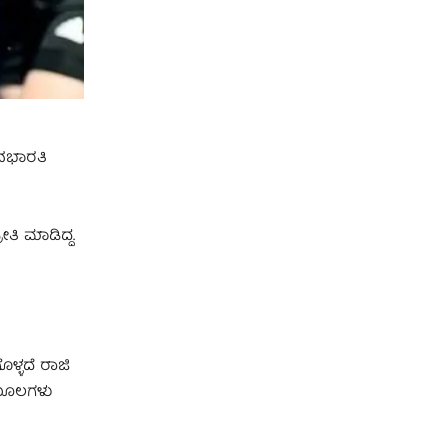
ಾನಭಾರತಿ
ಿ ಮಾಡಿದ್ದ.
ೊಳ್ಳದೆ ರಾಜಿ
 ಮೂಲಗಳು