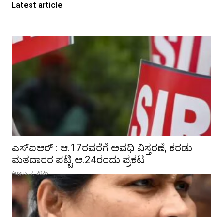
Latest article
ಎಸ್‌ಐಆರ್‌ : ಆ.17ರವರೆಗೆ ಅವಧಿ ವಿಸ್ತರಣೆ, ಕರಡು
ಮತದಾರರ ಪಟ್ಟಿ ಆ.24ರಂದು ಪ್ರಕಟ
August 7, 2026