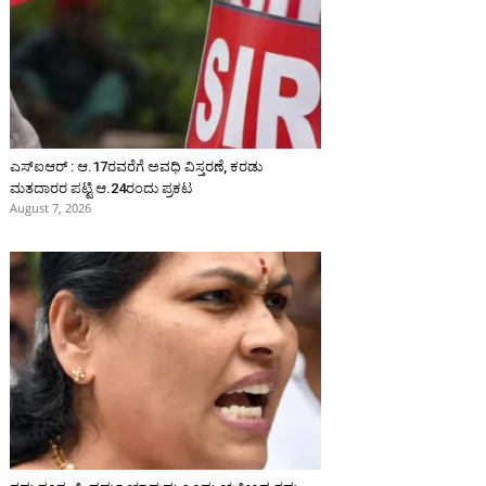
ಎಸ್‌ಐಆರ್‌ : ಆ.17ರವರೆಗೆ ಅವಧಿ ವಿಸ್ತರಣೆ, ಕರಡು
ಮತದಾರರ ಪಟ್ಟಿ ಆ.24ರಂದು ಪ್ರಕಟ
August 7, 2026