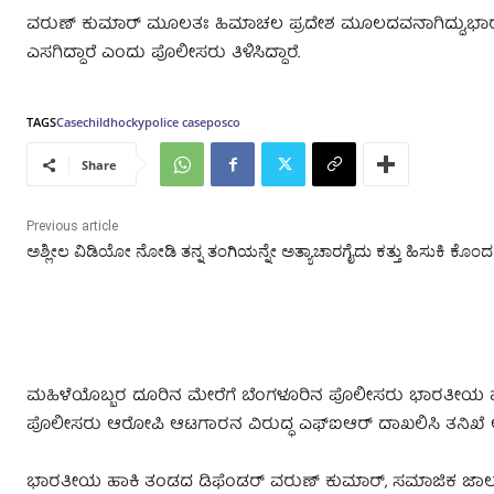
ವರುಣ್ ಕುಮಾರ್ ಮೂಲತಃ ಹಿಮಾಚಲ ಪ್ರದೇಶ ಮೂಲದವನಾಗಿದ್ದು,ಭಾರತೀಯ 
ಎಸಗಿದ್ದಾರೆ ಎಂದು ಪೊಲೀಸರು ತಿಳಿಸಿದ್ದಾರೆ.
TAGS
Case
child
hocky
police case
posco
Share
Previous article
ಅಶ್ಲೀಲ ವಿಡಿಯೋ ನೋಡಿ ತನ್ನ ತಂಗಿಯನ್ನೇ ಅತ್ಯಾಚಾರಗೈದು ಕತ್ತು ಹಿಸುಕಿ ಕೊಂದ
ಮಹಿಳೆಯೊಬ್ಬರ ದೂರಿನ ಮೇರೆಗೆ ಬೆಂಗಳೂರಿನ ಪೊಲೀಸರು ಭಾರತೀಯ ಹಾಕಿ
ಪೊಲೀಸರು ಆರೋಪಿ ಆಟಗಾರನ ವಿರುದ್ಧ ಎಫ್‌ಐಆರ್ ದಾಖಲಿಸಿ ತನಿಖೆ ಆರ
ಭಾರತೀಯ ಹಾಕಿ ತಂಡದ ಡಿಫೆಂಡರ್ ವರುಣ್ ಕುಮಾರ್, ಸಮಾಜಿಕ ಜಾಲತಾಣ ಮೂ