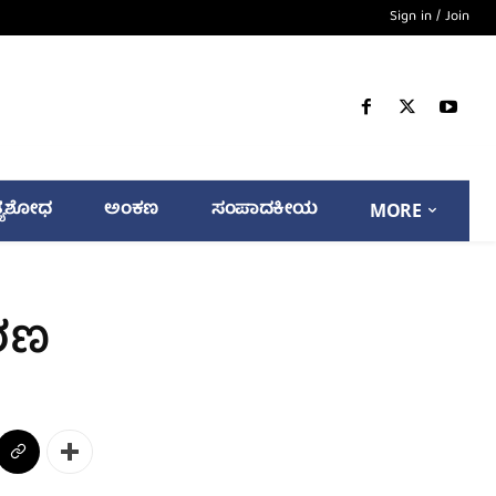
Sign in / Join
್ಯಶೋಧ
ಅಂಕಣ
ಸಂಪಾದಕೀಯ
MORE
ಕರಣ