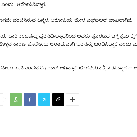
 ಎಂದು ಆರೋಪಿಸಿದ್ದಾರೆ.
ೆಯಾಗದೇ ವಂಚಿಸಿರುವ ಹಿನ್ನೆಲೆ, ಆರೋಪಿಯ ಮೇಲೆ ಎಫ್ಐಆರ್ ದಾಖಲಾಗಿದೆ.
ಹಾಕಿ ತಂಡವನ್ನು ಪ್ರತಿನಿಧಿಸುತ್ತಿದ್ದರಿಂದ ಅವರು ಪ್ರಕರಣದ ಬಗ್ಗೆ ಕ್ರಮ ಕೈಗ
ಿಕೊಳ್ಳದ ಕಾರಣ, ಪೊಲೀಸರು ಅಂತಿಮವಾಗಿ ಆತನನ್ನು ಬಂಧಿಸಿದ್ದಾರೆ ಎಂದು
ಹಾಕಿ ತಂಡದ ಡಿಫೆಂಡರ್ ಆಗಿದ್ದಾನೆ. ಬೆಂಗಳೂರಿನಲ್ಲಿ ನೆಲೆಸಿದ್ದಾಗ ಈ