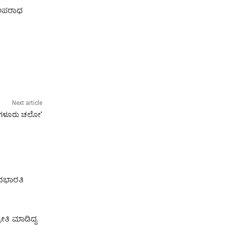
 ಅಪರಾಧ
Next article
‘ಬೆಂಗಳೂರು ಚಲೋ’
ಾನಭಾರತಿ
ಿ ಮಾಡಿದ್ದ.