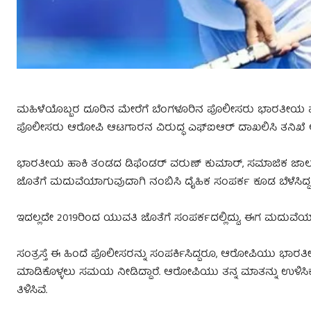
ಮಹಿಳೆಯೊಬ್ಬರ ದೂರಿನ ಮೇರೆಗೆ ಬೆಂಗಳೂರಿನ ಪೊಲೀಸರು ಭಾರತೀಯ ಹಾಕಿ
ಪೊಲೀಸರು ಆರೋಪಿ ಆಟಗಾರನ ವಿರುದ್ಧ ಎಫ್‌ಐಆರ್ ದಾಖಲಿಸಿ ತನಿಖೆ ಆರ
ಭಾರತೀಯ ಹಾಕಿ ತಂಡದ ಡಿಫೆಂಡರ್ ವರುಣ್ ಕುಮಾರ್, ಸಮಾಜಿಕ ಜಾಲತಾಣ ಮೂ
ಜೊತೆಗೆ ಮದುವೆಯಾಗುವುದಾಗಿ ನಂಬಿಸಿ ದೈಹಿಕ ಸಂಪರ್ಕ ಕೂಡ ಬೆಳೆಸಿದ್ದ
ಇದಲ್ಲದೇ 2019ರಿಂದ ಯುವತಿ ಜೊತೆಗೆ ಸಂಪರ್ಕದಲ್ಲಿದ್ದು, ಈಗ ಮದುವ
ಸಂತ್ರಸ್ತೆ ಈ ಹಿಂದೆ ಪೊಲೀಸರನ್ನು ಸಂಪರ್ಕಿಸಿದ್ದರೂ, ಆರೋಪಿಯು ಭಾರತೀಯ 
ಮಾಡಿಕೊಳ್ಳಲು ಸಮಯ ನೀಡಿದ್ದಾರೆ. ಆರೋಪಿಯು ತನ್ನ ಮಾತನ್ನು ಉಳಿಸ
ತಿಳಿಸಿವೆ.