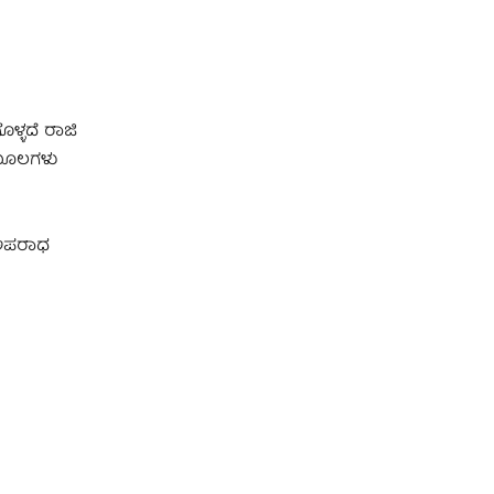
ೊಳ್ಳದೆ ರಾಜಿ
 ಮೂಲಗಳು
 ಅಪರಾಧ