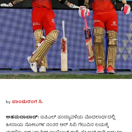
by
ಪಾಂಡುರಂಗ ಸಿ.
ಅಹಮದಾಬಾದ್:
ಐಪಿಎಲ್ ಪಂದ್ಯಾವಳಿಯ ಮೊದಲಾರ್ಧದಲ್ಲಿ
ಹೀನಾಯ ಸೋಲುಗಳ ನಂತರ ಆರ್ ಸಿಬಿ ಗೆಲುವಿನ ಲಯಕ್ಕೆ