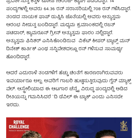
ಪ್ರದರ್ಶಿಸುತ್ತ ಕಿತ್ತಳೆ ಟೋಪಿ (ಆರೆಂಜ್ ಕ್ಯಾಪ್) ಪಡೆದಿದ್ದಾರೆ. 14
ಪಂದ್ಯಗಳಲ್ಲಿ ಅವರು 64.36 ರನ್ ಸರಾಸರಿಯಲ್ಲಿ 708 ರನ್ ಗಳಿಸಿದ್ದಾರೆ.
ತಂಡದ ನಾಯಕ ಫಾಪ್ ಡುಪ್ಲಿಸಿ ಜೊತೆಯಲ್ಲಿ ಅವರು ಅತ್ಯುತ್ತಮ
ಆರಂಭ ನೀಡುತ್ತ ಬಂದಿದ್ದಾರೆ. ಮಧ್ಯಮ ಕ್ರಮಾಂಕದಲ್ಲಿ ರಜತ್
ಪಟಿದಾರ್, ‍ಕ್ಯಾಮರೂನ್ ಗ್ರೀನ್ ಅತ್ಯುತ್ತಮ ಫಾರಂ ನಲ್ಲಿದ್ದಾರೆ.
ಅತ್ಯುತ್ತಮ ಫಿನಿಶರ್ ಎನಿಸಿಕೊಂಡಿರುವ ವಿಕೆಟ್ ಕೀಪರ್ ಬ್ಯಾಟ್ಸ್ ಮನ್
ದಿನೇಶ್ ಕಾರ್ತಿಕ್ ಎಂಥ ಸನ್ನಿವೇಶದಲ್ಲೂ ರನ್ ಗಳಿಸುವ ಸಾಮರ್ಥ್ಯ
ಹೊಂದಿದ್ದಾರೆ.
ಆದರೆ ಎದುರಾಳಿ ತಂಡಗಳಿಗೆ ಹೆಚ್ಚು ಚಿಂತೆಗೆ ಕಾರಣರಾಗಿರುವವರು
ಇವರ್ಯಾರೂ ಅಲ್ಲ. ಅವರಿಗೆ ಗಾಬರಿ ಹುಟ್ಟಿಸುತ್ತಿರುವುದು ಗ್ಲೆನ್ ಮ್ಯಾಕ್ಸ್
ವೆಲ್. ಆಸ್ಟ್ರೇಲಿಯಾದ ಈ ಆಟಗಾರ ಚೆನ್ನೈ ವಿರುದ್ಧ ಪಂದ್ಯದಲ್ಲಿ ಆಡಿದ
ರೀತಿಯನ್ನು ಗಮನಿಸಿದರೆ `ದಿ ಡೆವಿಲ್ ಈ ಬ್ಯಾಕ್’ ಎಂದು ಎನಿಸದೇ
ಇರದು.