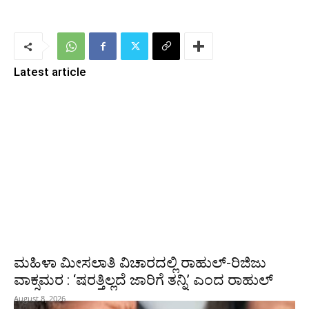
Latest article
ಮಹಿಳಾ ಮೀಸಲಾತಿ ವಿಚಾರದಲ್ಲಿ ರಾಹುಲ್‌-ರಿಜಿಜು
ವಾಕ್ಸಮರ : ‘ಷರತ್ತಿಲ್ಲದೆ ಜಾರಿಗೆ ತನ್ನಿ’ ಎಂದ ರಾಹುಲ್‌
August 8, 2026