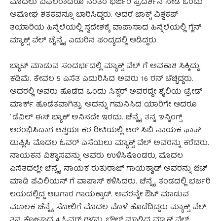
ಮೊದಲು ವಿಫಲರಾದರೂ ನಂತರ ಭರ್ಜರಿ ಪ್ರದರ್ಶನ ನೀಡಿ ಒಂದು
ಅಮೋಘ ಶತಕವನ್ನೂ ಬಾರಿಸಿದ್ದರು. ಆದರೆ ಜಾಕ್ಸ್ ವಿಶ್ವಕಪ್
ತಯಾರಿಯ ಹಿನ್ನೆಲೆಯಲ್ಲಿ ಸ್ವದೇಶಕ್ಕೆ ವಾಪಾಸಾದ ಹಿನ್ನೆಲೆಯಲ್ಲಿ ಗ್ಲೆನ್
ಮ್ಯಾಕ್ಸ್ ವೆಲ್ ಚೈನ್ನೈ ಎದುರಿನ ಪಂದ್ಯದಲ್ಲಿ ಆಡಿದ್ದರು.
ಬ್ಯಾಟ್ ಮಾಡುವ ಸಂದರ್ಭದಲ್ಲಿ ಮ್ಯಾಕ್ಸ್ ವೆಲ್ ಗೆ ಅವಕಾಶ ಸಿಕ್ಕಿದ್ದು
ಕಡಿಮೆ. ಕೇವಲ 5 ಎಸೆತ ಎದುರಿಸಿದ ಅವರು 16 ರನ್ ಚೆಚ್ಚಿದ್ದರು.
ಅದರಲ್ಲಿ ಅವರು ಹೊಡೆದ ಒಂದು ಸಿಕ್ಸರ್ ಅವರದ್ದೇ ಶೈಲಿಯ ಟ್ರೇಡ್
ಮಾರ್ಕ್ ಹೊಡೆತವಾಗಿತ್ತು. ಅದನ್ನು ಗಮನಿಸಿದ ಯಾರಿಗೇ ಆದರೂ
`ಡೆವಿಲ್ ಈಸ್ ಬ್ಯಾಕ್’ ಅನಿಸದೇ ಇರದು. ಚೆನ್ನೈ ತನ್ನ ಇನ್ನಿಂಗ್ಸ್
ಆರಂಭಿಸಿದಾಗ ಆಶ್ಚರ್ಯಕರ ರೀತಿಯಲ್ಲಿ ಆರ್ ಸಿಬಿ ನಾಯಕ ಫಾಪ್
ಡುಪ್ಲಿಸಿ ಮೊದಲ ಓವರ್ ಎಸೆಯಲು ಮ್ಯಾಕ್ಸ್ ವೆಲ್ ಅವರನ್ನು ಕರೆದರು.
ನಾಯಕನ ವಿಶ್ವಾಸವನ್ನು ಅವರು ಉಳಿಸಿಕೊಂಡರು, ಮೊದಲ
ಎಸೆತದಲ್ಲೇ ಚೆನ್ನೈ ನಾಯಕ ರುತುರಾಜ್ ಗಾಯಕ್ವಾಡ್ ಅವರನ್ನು ಔಟ್
ಮಾಡಿ ಪೆವಿಲಿಯನ್ ಗೆ ವಾಪಾಸ್ ಕಳಿಸಿದರು. ಚೆನ್ನೈ ತಂಡದಲ್ಲಿ ಭರ್ಜರಿ
ಲಯದಲ್ಲಿದ್ದ ಆಟಗಾರ ಗಾಯಕ್ವಾಡ್. ಅವರನ್ನೇ ಔಟ್ ಮಾಡುವ
ಮೂಲಕ ಚೆನ್ನೈ ಸೋಲಿಗೆ ಮೊದಲ ಮೊಳೆ ಹೊಡೆದಿದ್ದರು ಮ್ಯಾಕ್ಸ್ ವೆಲ್.
ತನ್ನ ಕೋಟಾದ 4 ಓವರ್ ಗಳನ್ನು ಬೌಲ್ ಮಾಡಿದ್ದ ಮ್ಯಾಕ್ಸ್ ವೆಲ್