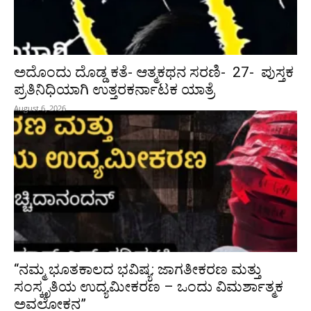
ಅದೊಂದು ದೊಡ್ಡ ಕತೆ- ಆತ್ಮಕಥನ ಸರಣಿ- 27- ಪುಸ್ತಕ
ಪ್ರತಿನಿಧಿಯಾಗಿ ಉತ್ತರಕರ್ನಾಟಕ ಯಾತ್ರೆ
August 6, 2026
“ನಮ್ಮ ಭೂತಕಾಲದ ಭವಿಷ್ಯ: ಜಾಗತೀಕರಣ ಮತ್ತು
ಸಂಸ್ಕೃತಿಯ ಉದ್ಯಮೀಕರಣ – ಒಂದು ವಿಮರ್ಶಾತ್ಮಕ
ಅವಲೋಕನ”