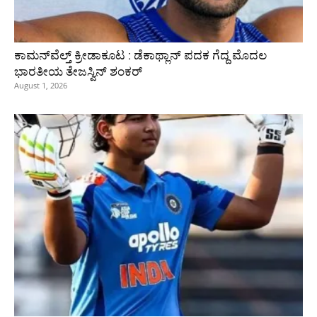
ಕಾಮನ್‌ವೆಲ್ತ್ ಕ್ರೀಡಾಕೂಟ : ಡೆಕಾಥ್ಲಾನ್ ಪದಕ ಗೆದ್ದ ಮೊದಲ
ಭಾರತೀಯ ತೇಜಸ್ವಿನ್ ಶಂಕರ್
August 1, 2026