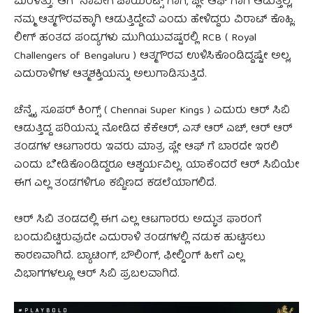
ಮರಳಿತ್ತು. ಆಗ `ನಾವೀಗ ಪಾಯಿಂಟ್ಸ್ ಗಾಗಿ, ಪ್ಲೇ ಆಫ್ ಗಾಗಿ ಆಡುತ್ತಿಲ್ಲ,
ನಮ್ಮ ಆತ್ಮಗೌರವಕ್ಕಾಗಿ ಆಡುತ್ತಿದ್ದೇವೆ’ ಎಂದು ಹೇಳಿದ್ದರು ವಿರಾಟ್ ಕೊಹ್ಲಿ.
ಲೀಗ್‌ ಹಂತದ ಪಂದ್ಯಗಳು ಮುಗಿಯುವಷ್ಟರಲ್ಲಿ RCB ( Royal
Challengers of Bengaluru ) ಆತ್ಮಗೌರವ ಉಳಿಸಿಕೊಂಡಿದ್ದಷ್ಟೇ ಅಲ್ಲ,
ಎದುರಾಳಿಗಳ ಆತ್ಮಶಕ್ತಿಯನ್ನು ಅಲುಗಾಡಿಸುತ್ತಿದೆ.
ಚೆನ್ನೈ ಸೂಪರ್ ಕಿಂಗ್ಸ್ ( Chennai Super Kings ) ಎದುರು ಆರ್ ಸಿಬಿ
ಆಡುತ್ತಿದ್ದ ಪರಿಯನ್ನು ನೋಡಿದ ಕೆಕೆಆರ್, ಎಸ್ ಆರ್ ಎಚ್, ಆರ್ ಆರ್
ತಂಡಗಳ ಆಟಗಾರರು ಇವರು ಮಾತ್ರ ಪ್ಲೇ ಆಫ್ ಗೆ ಬಾರದೇ ಇರಲಿ
ಎಂದು ಬೇಡಿಕೊಂಡಿದ್ದರೂ ಆಶ್ಚರ್ಯವಿಲ್ಲ. ಯಾಕೆಂದರೆ ಆರ್ ಸಿಬಿಯೇ
ಈಗ ಎಲ್ಲ ತಂಡಗಳಿಗೂ ಕಬ್ಬಿಣದ ಕಡಲೆಯಾಗಲಿದೆ.
ಆರ್ ಸಿಬಿ ತಂಡದಲ್ಲಿ ಈಗ ಎಲ್ಲ ಆಟಗಾರರು ಅದ್ಭುತ ಫಾರಂಗೆ
ಬಂದುಬಿಟ್ಟಿರುವುದೇ ಎದುರಾಳಿ ತಂಡಗಳಲ್ಲಿ ನಡುಕ ಹುಟ್ಟಿಸಲು
ಕಾರಣವಾಗಿದೆ. ಬ್ಯಾಟಿಂಗ್, ಬೌಲಿಂಗ್, ಫೀಲ್ಡಿಂಗ್ ಹೀಗೆ ಎಲ್ಲ
ವಿಭಾಗಗಳಲ್ಲೂ ಆರ್ ಸಿಬಿ ಪ್ರಬಲವಾಗಿದೆ.