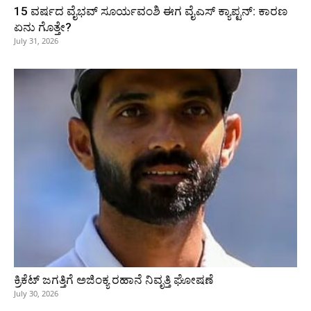
15 ವರ್ಷದ ವೈಭವ್ ಸೂರ್ಯವಂಶಿ ಈಗ ವೈಎಸ್ ಕ್ಯಾಪ್ಟನ್: ಕಾರಣ
ಏನು ಗೊತ್ತೇ?
July 31, 2026
ಕ್ರಿಕೆಟ್‌ ಜಗತ್ತಿಗೆ ಅಜಿಂಕ್ಯ ರಹಾನೆ ನಿವೃತ್ತಿ ಘೋಷಣೆ
July 30, 2026