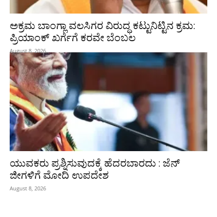
ಅಕ್ರಮ ಬಾಂಗ್ಲಾ ವಲಸಿಗರ ವಿರುದ್ಧ ಕಟ್ಟುನಿಟ್ಟಿನ ಕ್ರಮ:
ಪ್ರಿಯಾಂಕ್ ಖರ್ಗೆಗೆ ಕರವೇ ಬೆಂಬಲ
August 8, 2026
ಯುವಕರು ಪ್ರಶ್ನಿಸುವುದಕ್ಕೆ ಹೆದರಬಾರದು : ಜೆನ್‌
ಜೀಗಳಿಗೆ ಮೋದಿ ಉಪದೇಶ
August 8, 2026