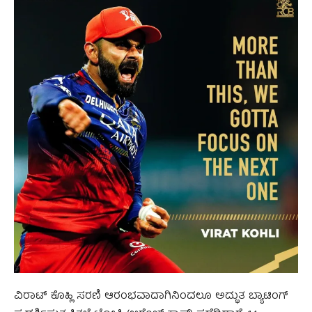
ವಿರಾಟ್ ಕೊಹ್ಲಿ ಸರಣಿ ಆರಂಭವಾದಾಗಿನಿಂದಲೂ ಅದ್ಭುತ ಬ್ಯಾಟಿಂಗ್