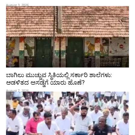
August 3, 2026
ಬಾಗಿಲು ಮುಚ್ಚುವ ಸ್ಥಿತಿಯಲ್ಲಿ ಸರ್ಕಾರಿ ಶಾಲೆಗಳು:
ಆಡಳಿತದ ಅಸಡ್ಡೆಗೆ ಯಾರು ಹೊಣೆ?
August 7, 2026