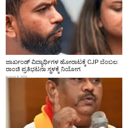
ಜಾರ್ಖಂಡ್‌ ವಿದ್ಯಾರ್ಥಿಗಳ ಹೋರಾಟಕ್ಕೆ CJP ಬೆಂಬಲ:
ರಾಂಚಿ ಪ್ರತಿಭಟನಾ ಸ್ಥಳಕ್ಕೆ ನಿಯೋಗ
August 8, 2026