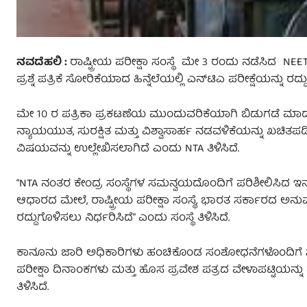
ನವದೆಹಲಿ :
ರಾಷ್ಟ್ರೀಯ ಪರೀಕ್ಷಾ ಸಂಸ್ಥೆ ಮೇ 3 ರಂದು ನಡೆಸಿದ NEET 
ಪ್ರಶ್ನೆ ಪತ್ರಿಕೆ ಸೋರಿಕೆಯಾದ ಹಿನ್ನೆಲೆಯಲ್ಲಿ ಎನ್‌ಟಿಎ ಪರೀಕ್ಷೆಯನ್ನು ರದ್
ಮೇ 10 ರ ಪತ್ರಿಕಾ ಪ್ರಕಟಣೆಯ ಮುಂದುವರಿಕೆಯಾಗಿ ಬಿಡುಗಡೆ ಮಾಡಲಾದ ಅ
ನ್ಯಾಯಯುತ, ಸುರಕ್ಷಿತ ಮತ್ತು ವಿಶ್ವಾಸಾರ್ಹ ನಡವಳಿಕೆಯನ್ನು ಖಚಿತಪಡಿ
ವಿಷಯವನ್ನು ಉಲ್ಲೇಖಿಸಲಾಗಿದೆ ಎಂದು NTA ತಿಳಿಸಿದೆ.
“NTA ನಂತರ ಕೇಂದ್ರ ಸಂಸ್ಥೆಗಳ ಸಮನ್ವಯದೊಂದಿಗೆ ಪರಿಶೀಲಿಸಿದ ಇ
ಆಧಾರದ ಮೇಲೆ, ರಾಷ್ಟ್ರೀಯ ಪರೀಕ್ಷಾ ಸಂಸ್ಥೆ, ಭಾರತ ಸರ್ಕಾರದ ಅನು
ರದ್ದುಗೊಳಿಸಲು ನಿರ್ಧರಿಸಿದೆ” ಎಂದು ಸಂಸ್ಥೆ ತಿಳಿಸಿದೆ.
ಕಾನೂನು ಜಾರಿ ಅಧಿಕಾರಿಗಳು ಹಂಚಿಕೊಂಡ ಸಂಶೋಧನೆಗಳೊಂದಿಗೆ ಸಂಸ್ಥೆಗ
ಪರೀಕ್ಷಾ ದಿನಾಂಕಗಳು ಮತ್ತು ಹೊಸ ಪ್ರವೇಶ ಪತ್ರದ ವೇಳಾಪಟ್ಟಿಯ
ತಿಳಿಸಿದೆ.