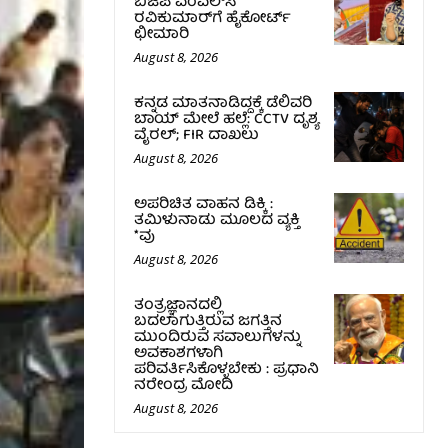
ಬಿಜೆಪಿ ಎಂಎಲ್‌ಸಿ
ರವಿಕುಮಾರ್‌ಗೆ ಹೈಕೋರ್ಟ್
ಛೀಮಾರಿ
August 8, 2026
ಕನ್ನಡ ಮಾತನಾಡಿದ್ದಕ್ಕೆ ಡೆಲಿವರಿ
ಬಾಯ್ ಮೇಲೆ ಹಲ್ಲೆ: CCTV ದೃಶ್ಯ
ವೈರಲ್; FIR ದಾಖಲು
August 8, 2026
ಅಪರಿಚಿತ ವಾಹನ ಡಿಕ್ಕಿ :
ತಮಿಳುನಾಡು ಮೂಲದ ವ್ಯಕ್ತಿ
*ವು
August 8, 2026
ತಂತ್ರಜ್ಞಾನದಲ್ಲಿ
ಬದಲಾಗುತ್ತಿರುವ ಜಗತ್ತಿನ
ಮುಂದಿರುವ ಸವಾಲುಗಳನ್ನು
ಅವಕಾಶಗಳಾಗಿ
ಪರಿವರ್ತಿಸಿಕೊಳ್ಳಬೇಕು : ಪ್ರಧಾನಿ
ನರೇಂದ್ರ ಮೋದಿ
August 8, 2026