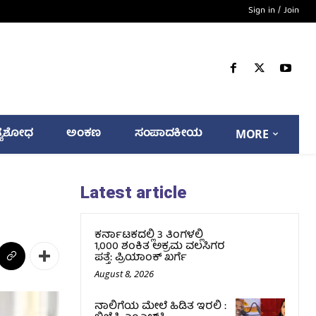
Sign in / Join
್ಯಶೋಧ
ಅಂಕಣ
ಸಂಪಾದಕೀಯ
MORE
Latest article
ಕರ್ನಾಟಕದಲ್ಲಿ 3 ತಿಂಗಳಲ್ಲಿ
1,000 ಶಂಕಿತ ಅಕ್ರಮ ವಲಸಿಗರ
ಪತ್ತೆ: ಪ್ರಿಯಾಂಕ್‌ ಖರ್ಗೆ
August 8, 2026
ನಾಲಿಗೆಯ ಮೇಲೆ ಹಿಡಿತ ಇರಲಿ :