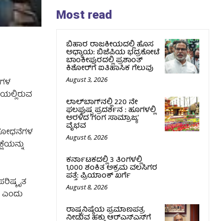
Most read
ಬಿಹಾರ ರಾಜಕೀಯದಲ್ಲಿ ಹೊಸ
ಅಧ್ಯಾಯ: ಬಿಜೆಪಿಯ ಭದ್ರಕೋಟೆ
ಬಾಂಕೀಪುರದಲ್ಲಿ ಪ್ರಶಾಂತ್
ಕಿಶೋರ್‌ಗೆ ಐತಿಹಾಸಿಕ ಗೆಲುವು
August 3, 2026
ೆಗಳ
ೆಯಲ್ಲಿರುವ
ಲಾಲ್‍ಬಾಗ್‍ನಲ್ಲಿ 220 ನೇ
ಫಲಪುಷ್ಪ ಪ್ರದರ್ಶನ : ಹೂಗಳಲ್ಲಿ
ಅರಳಿದ ‘ಗಂಗ ಸಾಮ್ರಾಜ್ಯ’
ವೈಭವ
ಸಂಶೋಧನೆಗಳ
August 6, 2026
ಷೆಯನ್ನು
ಕರ್ನಾಟಕದಲ್ಲಿ 3 ತಿಂಗಳಲ್ಲಿ
1,000 ಶಂಕಿತ ಅಕ್ರಮ ವಲಸಿಗರ
ಪತ್ತೆ: ಪ್ರಿಯಾಂಕ್‌ ಖರ್ಗೆ
ರಿಷ್ಕೃತ
August 8, 2026
ು ಎಂದು
ರಾಷ್ಟ್ರನಿಷ್ಠೆಯ ಪ್ರಮಾಣಪತ್ರ
ನೀಡುವ ಹಕ್ಕು ಆರ್‌ಎಸ್‌ಎಸ್‌ಗೆ