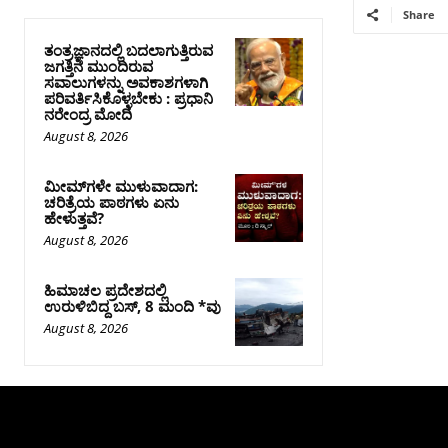
Share
ತಂತ್ರಜ್ಞಾನದಲ್ಲಿ ಬದಲಾಗುತ್ತಿರುವ
ಜಗತ್ತಿನ ಮುಂದಿರುವ
ಸವಾಲುಗಳನ್ನು ಅವಕಾಶಗಳಾಗಿ
ಪರಿವರ್ತಿಸಿಕೊಳ್ಳಬೇಕು : ಪ್ರಧಾನಿ
ನರೇಂದ್ರ ಮೋದಿ
August 8, 2026
ಮೀಮ್‌ಗಳೇ ಮುಳುವಾದಾಗ:
ಚರಿತ್ರೆಯ ಪಾಠಗಳು ಏನು
ಹೇಳುತ್ತವೆ?
August 8, 2026
ಹಿಮಾಚಲ ಪ್ರದೇಶದಲ್ಲಿ
ಉರುಳಿಬಿದ್ದ ಬಸ್‌, 8 ಮಂದಿ *ವು
August 8, 2026