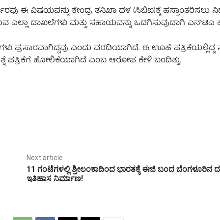
ವು ಈ ವಿಷಯವನ್ನು ಕೇಂದ್ರ ತನಿಖಾ ದಳ (ಸಿಬಿಐ)ಕ್ಕೆ ಹಸ್ತಾಂತರಿಸಲು ನಿರ್
ರುವ ಎಲ್ಲಾ ದಾಖಲೆಗಳು ಮತ್ತು ಸಹಾಯವನ್ನು ಒದಗಿಸುವುದಾಗಿ ಎನ್‌ಟಿಎ ಹೇ
ಶ್ನೆಗಳು ಪ್ರಸಾರವಾಗಿದ್ದವು ಎಂದು ವರದಿಯಾಗಿದೆ. ಈ ಊಹೆ ಪತ್ರಿಕೆಯಲ್ಲಿದ್
ಪ್ರಶ್ನೆ ಪತ್ರಿಕೆಗೆ ಹೋಲಿಕೆಯಾಗಿದೆ ಎಂಬ ಆರೋಪ ಕೇಳಿ ಬಂದಿತ್ತು.
Next article
11 ಗಂಟೆಗಳಲ್ಲಿ ಶ್ರೀಲಂಕಾದಿಂದ ಭಾರತಕ್ಕೆ ಈಜಿ ಬಂದ ಬೆಂಗಳೂರಿನ 
ಇತಿಹಾಸ ನಿರ್ಮಾಣ!