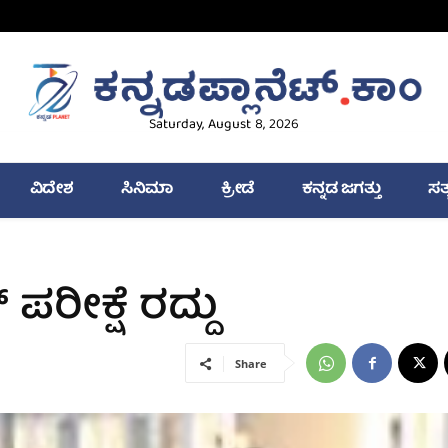
Saturday, August 8, 2026
ವಿದೇಶ
ಸಿನಿಮಾ
ಕ್ರೀಡೆ
ಕನ್ನಡ ಜಗತ್ತು
ಸತ
ರೀಕ್ಷೆ ರದ್ದು
Share