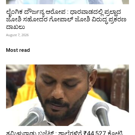
ಲೈಂಗಿಕ ದೌರ್ಜನ್ಯ ಆರೋಪ : ಧಾರವಾಡದಲ್ಲಿ ಪ್ರಲ್ಹಾದ
ಜೋಶಿ ಸಹೋದರ ಗೋಪಾಲ್ ಜೋಶಿ ವಿರುದ್ಧ ಪ್ರಕರಣ
ದಾಖಲು
August 7, 2026
Most read
ತಮಿಳುನಾಡು ಬಜೆಟ್ : ಶಾಲೆಗಳಿಗೆ ₹44,527 ಕೋಟಿ,