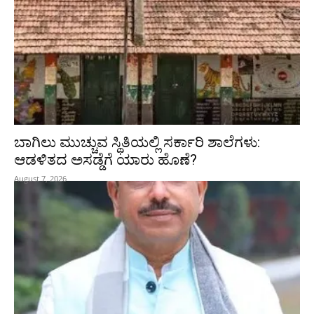
ಬಾಗಿಲು ಮುಚ್ಚುವ ಸ್ಥಿತಿಯಲ್ಲಿ ಸರ್ಕಾರಿ ಶಾಲೆಗಳು:
ಆಡಳಿತದ ಅಸಡ್ಡೆಗೆ ಯಾರು ಹೊಣೆ?
August 7, 2026