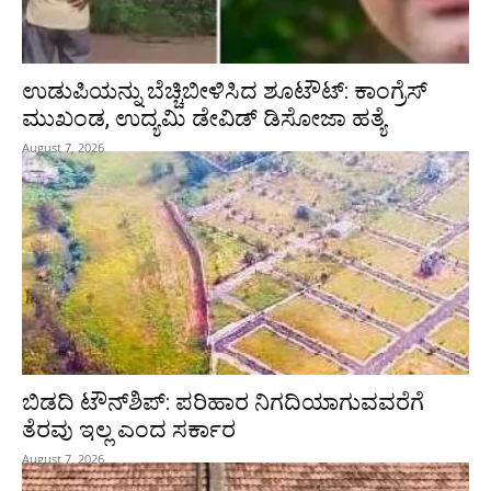
ಉಡುಪಿಯನ್ನು ಬೆಚ್ಚಿಬೀಳಿಸಿದ ಶೂಟೌಟ್‌: ಕಾಂಗ್ರೆಸ್‌
ಮುಖಂಡ, ಉದ್ಯಮಿ ಡೇವಿಡ್ ಡಿಸೋಜಾ ಹತ್ಯೆ
August 7, 2026
ಬಿಡದಿ ಟೌನ್‌ಶಿಪ್‌: ಪರಿಹಾರ ನಿಗದಿಯಾಗುವವರೆಗೆ
ತೆರವು ಇಲ್ಲ ಎಂದ ಸರ್ಕಾರ
August 7, 2026