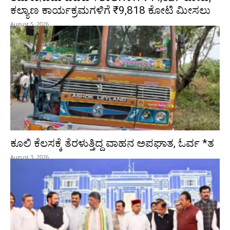
ಕಲ್ಯಾಣ ಕಾರ್ಯಕ್ರಮಗಳಿಗೆ ₹9,818 ಕೋಟಿ ಮೀಸಲು
August 5, 2026
ಕೂಲಿ ಕೆಲಸಕ್ಕೆ ತೆರಳುತ್ತಿದ್ದ ವಾಹನ ಅಪಘಾತ, ಓರ್ವ *ತ
August 3, 2026