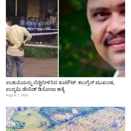
ಉಡುಪಿಯನ್ನು ಬೆಚ್ಚಿಬೀಳಿಸಿದ ಶೂಟೌಟ್‌: ಕಾಂಗ್ರೆಸ್‌ ಮುಖಂಡ,
ಉದ್ಯಮಿ ಡೇವಿಡ್ ಡಿಸೋಜಾ ಹತ್ಯೆ
August 7, 2026