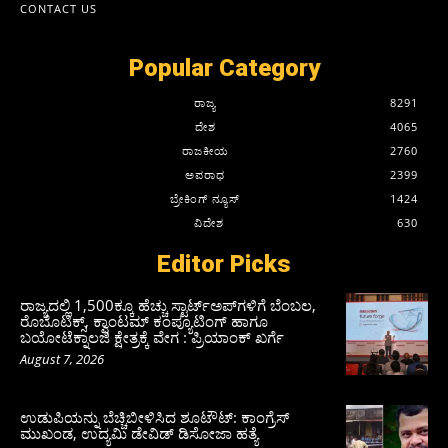
CONTACT US
Popular Category
ರಾಜ್ಯ
8291
ದೇಶ
4065
ರಾಜಕೀಯ
2760
ಅಪರಾಧ
2399
ಬ್ರೇಕಿಂಗ್ ನ್ಯೂಸ್
1424
ವಿದೇಶ
630
Editor Picks
ರಾಜ್ಯದಲ್ಲಿ 1,500ಕ್ಕೂ ಹೆಚ್ಚು ಸ್ಟಾರ್ಟ್‌ಅಪ್‌ಗಳಿಗೆ ಬೆಂಬಲ,
ರೊಬೊಟಿಕ್ಸ್, ಕ್ವಾಂಟಮ್ ಕಂಪ್ಯೂಟಿಂಗ್ ಹಾಗೂ
ಬಯೋಟೆಕ್ನಾಲಜಿ ಕ್ಷೇತ್ರಕ್ಕೆ ವೇಗ : ಪ್ರಿಯಾಂಕ್‌ ಖರ್ಗೆ
August 7, 2026
ಉಡುಪಿಯನ್ನು ಬೆಚ್ಚಿಬೀಳಿಸಿದ ಶೂಟೌಟ್‌: ಕಾಂಗ್ರೆಸ್‌
ಮುಖಂಡ, ಉದ್ಯಮಿ ಡೇವಿಡ್ ಡಿಸೋಜಾ ಹತ್ಯೆ