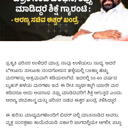
ಪ್ರಕೃತಿ ಪರಿಸರ ಉಳಿದರೆ ಮಾತ್ರ ನಾವು ಉಳಿಯಲು ಸಾಧ್ಯ. ಆದರೆ
ಬೇಲೂರು ತಾಲೂಕು ನಂದಗೋಡನ ಹಳ್ಳಿಯಲ್ಲಿ 126ಕ್ಕೂ ಹೆಚ್ಚು
ಮರಗಳನ್ನು ಅಕ್ರಮವಾಗಿ ಕಡಿಯಲಾಗಿದೆ. ಇದರಲ್ಲಿ 50-60 ವರ್ಷದ
ಬೃಹತ್ ಹಳೆಯ ಮರಗಳೂ ಇವೆ. ಈ ರೀತಿ ಸ್ವಾರ್ಥಕ್ಕಾಗಿ ಯಾರೇ ಮರ
ಕಡಿದರೂ ಅದು ಅಪರಾಧ. ತಪ್ಪು ಮಾಡಿದವರಿಗೆ ಶಿಕ್ಷೆ ಆಗುತ್ತದೆ ಎಂದು
ಅರಣ್ಯ, ಜೀವಿಶಾಸ್ತ್ರ ಮತ್ತು ಪರಿಸರ ಸಚಿವ ಈಶ್ವರ ಖಂಡ್ರೆ ತಿಳಿಸಿದ್ದಾರೆ.
ಈ ಕುರಿತು ಮಾಧ್ಯಮಗಳೊಂದಿಗೆ ಬಿದರ್ ನಲ್ಲಿ ಮಾತನಾಡಿದ ಅವರು,
ವೃಕ್ಷ ಸಂರಕ್ಷಣಾ ಕಾಯಿದೆಯಡಿ ಸರ್ಕಾರಿ ಜಾಗದಲ್ಲಿಯೇ ಆಗಲೀ, ಪಟ್ಟಾ