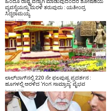
ಹಿಂದೂ ರಾಷ್ಟ್ರವನ್ನಾಗಿ ಮಾಡುವುದೆಂದರೆ ಶೋಷಣೆಯ
ವ್ಯವಸ್ಥೆಯನ್ನು ಮರಳಿ ತರುವುದು : ಯತೀಂದ್ರ
ಸಿದ್ದರಾಮಯ್ಯ
August 6, 2026
ಲಾಲ್‍ಬಾಗ್‍ನಲ್ಲಿ 220 ನೇ ಫಲಪುಷ್ಪ ಪ್ರದರ್ಶನ :
ಹೂಗಳಲ್ಲಿ ಅರಳಿದ ‘ಗಂಗ ಸಾಮ್ರಾಜ್ಯ’ ವೈಭವ
August 6, 2026