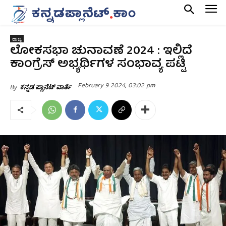
ರಾಜ್ಯ
ಲೋಕಸಭಾ ಚುನಾವಣೆ 2024 : ಇಲ್ಲಿದೆ
ಕಾಂಗ್ರೆಸ್ ಅಭ್ಯರ್ಥಿಗಳ ಸಂಭಾವ್ಯ ಪಟ್ಟಿ
February 9 2024, 03:02 pm
By
ಕನ್ನಡ ಪ್ಲಾನೆಟ್ ವಾರ್ತೆ