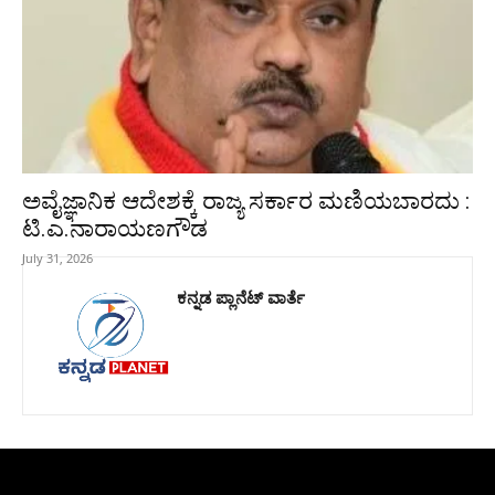
ಅವೈಜ್ಞಾನಿಕ ಆದೇಶಕ್ಕೆ ರಾಜ್ಯ ಸರ್ಕಾರ ಮಣಿಯಬಾರದು :
ಟಿ.ಎ.ನಾರಾಯಣಗೌಡ
July 31, 2026
ಕನ್ನಡ ಪ್ಲಾನೆಟ್ ವಾರ್ತೆ