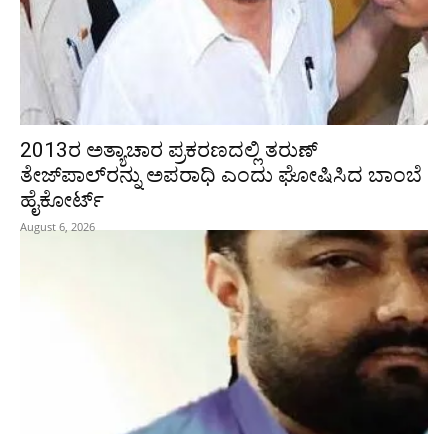
2013ರ ಅತ್ಯಾಚಾರ ಪ್ರಕರಣದಲ್ಲಿ ತರುಣ್
ತೇಜ್‌ಪಾಲ್‌ರನ್ನು ಅಪರಾಧಿ ಎಂದು ಘೋಷಿಸಿದ ಬಾಂಬೆ
ಹೈಕೋರ್ಟ್
August 6, 2026