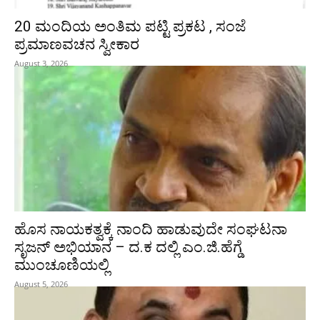
20 ಮಂದಿಯ ಅಂತಿಮ ಪಟ್ಟಿ ಪ್ರಕಟ , ಸಂಜೆ
ಪ್ರಮಾಣವಚನ ಸ್ವೀಕಾರ
August 3, 2026
ಹೊಸ ನಾಯಕತ್ವಕ್ಕೆ ನಾಂದಿ ಹಾಡುವುದೇ ಸಂಘಟನಾ
ಸೃಜನ್ ಅಭಿಯಾನ – ದ.ಕ ದಲ್ಲಿ ಎಂ.ಜಿ.ಹೆಗ್ಡೆ
ಮುಂಚೂಣಿಯಲ್ಲಿ
August 5, 2026