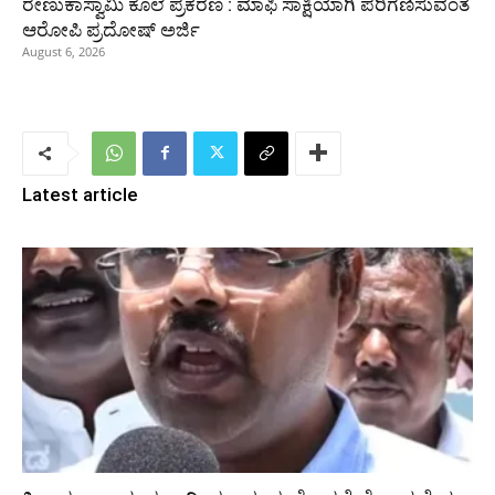
ರೇಣುಕಾಸ್ವಾಮಿ ಕೊಲೆ ಪ್ರಕರಣ : ಮಾಫಿ ಸಾಕ್ಷಿಯಾಗಿ ಪರಿಗಣಿಸುವಂತೆ
ಆರೋಪಿ ಪ್ರದೋಷ್‌ ಅರ್ಜಿ
August 6, 2026
Latest article