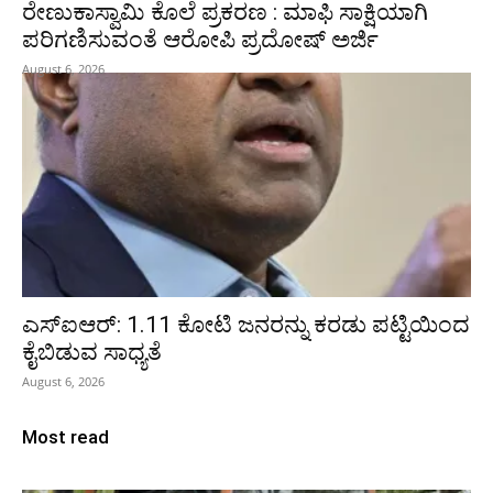
ರೇಣುಕಾಸ್ವಾಮಿ ಕೊಲೆ ಪ್ರಕರಣ : ಮಾಫಿ ಸಾಕ್ಷಿಯಾಗಿ
ಪರಿಗಣಿಸುವಂತೆ ಆರೋಪಿ ಪ್ರದೋಷ್‌ ಅರ್ಜಿ
August 6, 2026
ಎಸ್‌ಐಆರ್‌: 1.11 ಕೋಟಿ ಜನರನ್ನು ಕರಡು ಪಟ್ಟಿಯಿಂದ
ಕೈಬಿಡುವ ಸಾಧ್ಯತೆ
August 6, 2026
Most read