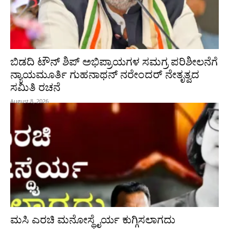
ಬಿಡದಿ ಟೌನ್ ಶಿಪ್ ಅಭಿಪ್ರಾಯಗಳ ಸಮಗ್ರ ಪರಿಶೀಲನೆಗೆ
ನ್ಯಾಯಮೂರ್ತಿ ಗುಹನಾಥನ್ ನರೇಂದರ್ ನೇತೃತ್ವದ
ಸಮಿತಿ ರಚನೆ
August 8, 2026
ಮಸಿ ಎರಚಿ ಮನೋಸ್ಥೈರ್ಯ ಕುಗ್ಗಿಸಲಾಗದು