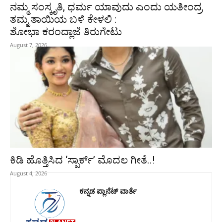
ನಮ್ಮ ಸಂಸ್ಕೃತಿ, ಧರ್ಮ ಯಾವುದು ಎಂದು ಯತೀಂದ್ರ
ತಮ್ಮ ತಾಯಿಯ ಬಳಿ ಕೇಳಲಿ :
ಶೋಭಾ ಕರಂದ್ಲಾಜೆ ತಿರುಗೇಟು
August 7, 2026
ಕಿಡಿ‌‌ ಹೊತ್ತಿಸಿದ ‘ಸ್ಪಾರ್ಕ್’ ಮೊದಲ‌ ಗೀತೆ..!
August 4, 2026
ಕನ್ನಡ ಪ್ಲಾನೆಟ್ ವಾರ್ತೆ