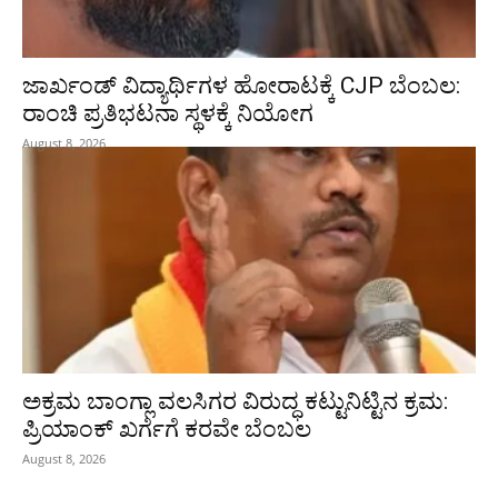
ಜಾರ್ಖಂಡ್‌ ವಿದ್ಯಾರ್ಥಿಗಳ ಹೋರಾಟಕ್ಕೆ CJP ಬೆಂಬಲ:
ರಾಂಚಿ ಪ್ರತಿಭಟನಾ ಸ್ಥಳಕ್ಕೆ ನಿಯೋಗ
August 8, 2026
ಅಕ್ರಮ ಬಾಂಗ್ಲಾ ವಲಸಿಗರ ವಿರುದ್ಧ ಕಟ್ಟುನಿಟ್ಟಿನ ಕ್ರಮ:
ಪ್ರಿಯಾಂಕ್ ಖರ್ಗೆಗೆ ಕರವೇ ಬೆಂಬಲ
August 8, 2026