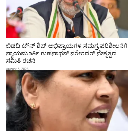
ಬಿಡದಿ ಟೌನ್ ಶಿಪ್ ಅಭಿಪ್ರಾಯಗಳ ಸಮಗ್ರ ಪರಿಶೀಲನೆಗೆ
ನ್ಯಾಯಮೂರ್ತಿ ಗುಹನಾಥನ್ ನರೇಂದರ್ ನೇತೃತ್ವದ
ಸಮಿತಿ ರಚನೆ
August 8, 2026