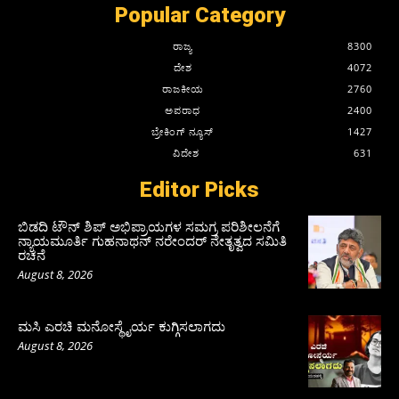
Popular Category
ರಾಜ್ಯ
8300
ದೇಶ
4072
ರಾಜಕೀಯ
2760
ಅಪರಾಧ
2400
ಬ್ರೇಕಿಂಗ್ ನ್ಯೂಸ್
1427
ವಿದೇಶ
631
Editor Picks
ಬಿಡದಿ ಟೌನ್ ಶಿಪ್ ಅಭಿಪ್ರಾಯಗಳ ಸಮಗ್ರ ಪರಿಶೀಲನೆಗೆ
ನ್ಯಾಯಮೂರ್ತಿ ಗುಹನಾಥನ್ ನರೇಂದರ್ ನೇತೃತ್ವದ ಸಮಿತಿ
ರಚನೆ
August 8, 2026
ಮಸಿ ಎರಚಿ ಮನೋಸ್ಥೈರ್ಯ ಕುಗ್ಗಿಸಲಾಗದು
August 8, 2026