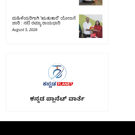
ಮಹಿಳೆಯರಿಗಾಗಿ ʼಋತುತಾರೆʼ ಯೋಜನೆ
ಜಾರಿ : ನಟಿ ರಮ್ಯಾ ರಾಯಭಾರಿ
August 5, 2026
ಕನ್ನಡ ಪ್ಲಾನೆಟ್ ವಾರ್ತೆ