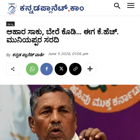
ರಾಜ್ಯ
ಆಹಾರ ಸಾಕು, ಬೇರೆ ಕೊಡಿ… ಈಗ ಕೆ.ಹೆಚ್.‌
ಮುನಿಯಪ್ಪರ ಸರದಿ
June 5 2026, 01:06 pm
By
ಕನ್ನಡ ಪ್ಲಾನೆಟ್ ವಾರ್ತೆ