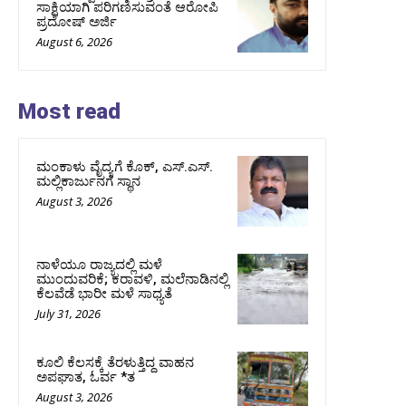
ಸಾಕ್ಷಿಯಾಗಿ ಪರಿಗಣಿಸುವಂತೆ ಆರೋಪಿ
ಪ್ರದೋಷ್‌ ಅರ್ಜಿ
August 6, 2026
Most read
ಮಂಕಾಳು ವೈದ್ಯಗೆ ಕೊಕ್‌, ಎಸ್‌.ಎಸ್‌.
ಮಲ್ಲಿಕಾರ್ಜುನಗೆ ಸ್ಥಾನ
August 3, 2026
ನಾಳೆಯೂ ರಾಜ್ಯದಲ್ಲಿ ಮಳೆ
ಮುಂದುವರಿಕೆ; ಕರಾವಳಿ, ಮಲೆನಾಡಿನಲ್ಲಿ
ಕೆಲವೆಡೆ ಭಾರೀ ಮಳೆ ಸಾಧ್ಯತೆ
July 31, 2026
ಕೂಲಿ ಕೆಲಸಕ್ಕೆ ತೆರಳುತ್ತಿದ್ದ ವಾಹನ
ಅಪಘಾತ, ಓರ್ವ *ತ
August 3, 2026