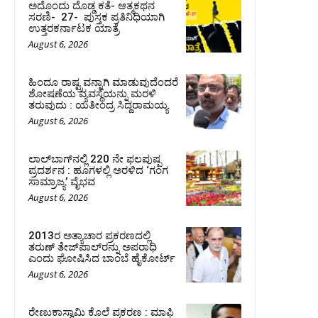
ಅದೊಂದು ದೊಡ್ಡ ಕತೆ- ಆತ್ಮಕಥನ
ಸರಣಿ- 27- ಪುಸ್ತಕ ಪ್ರತಿನಿಧಿಯಾಗಿ
ಉತ್ತರಕರ್ನಾಟಕ ಯಾತ್ರೆ
August 6, 2026
ಹಿಂದೂ ರಾಷ್ಟ್ರವನ್ನಾಗಿ ಮಾಡುವುದೆಂದರೆ
ಶೋಷಣೆಯ ವ್ಯವಸ್ಥೆಯನ್ನು ಮರಳಿ
ತರುವುದು : ಯತೀಂದ್ರ ಸಿದ್ದರಾಮಯ್ಯ
August 6, 2026
ಲಾಲ್‍ಬಾಗ್‍ನಲ್ಲಿ 220 ನೇ ಫಲಪುಷ್ಪ
ಪ್ರದರ್ಶನ : ಹೂಗಳಲ್ಲಿ ಅರಳಿದ ‘ಗಂಗ
ಸಾಮ್ರಾಜ್ಯ’ ವೈಭವ
August 6, 2026
2013ರ ಅತ್ಯಾಚಾರ ಪ್ರಕರಣದಲ್ಲಿ
ತರುಣ್ ತೇಜ್‌ಪಾಲ್‌ರನ್ನು ಅಪರಾಧಿ
ಎಂದು ಘೋಷಿಸಿದ ಬಾಂಬೆ ಹೈಕೋರ್ಟ್
August 6, 2026
ರೇಣುಕಾಸ್ವಾಮಿ ಕೊಲೆ ಪ್ರಕರಣ : ಮಾಫಿ