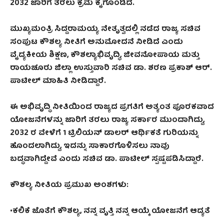
2032 ಜಾರಿಗೆ ತರಲು ಕ್ರಮ ಕೈಗೊಂಡಿದೆ.
ಮುಖ್ಯಮಂತ್ರಿ ಸಿದ್ದರಾಮಯ್ಯ ನೇತೃತ್ವದಲ್ಲಿ ನಡೆದ ರಾಜ್ಯ ಸಚಿವ
ಸಂಪುಟ ಕೌಶಲ್ಯ ನೀತಿಗೆ ಅನುಮೋದನೆ ನೀಡಿದೆ ಎಂದು
ವೈದ್ಯಕೀಯ ಶಿಕ್ಷಣ
, ಕೌಶಲ್ಯಾಭಿವೃದ್ಧಿ, ಜೀವನೋಪಾಯ ಮತ್ತು
ರಾಯಚೂರು ಜಿಲ್ಲಾ ಉಸ್ತುವಾರಿ ಸಚಿವ ಡಾ. ಶರಣ ಪ್ರಕಾಶ್ ಆರ್‌.
ಪಾಟೀಲ್ ಮಾಹಿತಿ ನೀಡಿದ್ದಾರೆ.
ಈ ಅಭಿವೃದ್ಧಿ ನೀತಿಯಿಂದ ರಾಜ್ಯದ ಪ್ರಗತಿಗೆ ಅತ್ಯಂತ ಪೂರಕವಾದ
ಯೋಜನೆಗಳನ್ನು ಜಾರಿಗೆ ತರಲು ರಾಜ್ಯ ಸರ್ಕಾರ ಮುಂದಾಗಿದ್ದು
,
2032 ರ ವೇಳೆಗೆ 1 ಟ್ರಿಲಿಯನ್ ಡಾಲರ್ ಆರ್ಥಿಕತೆ ಗುರಿಯನ್ನು
ಹೊಂದಲಾಗಿದ್ದು, ಇದನ್ನು ಸಾಕಾರಗೊಳಿಸಲು ನಾವು
ಬದ್ಧವಾಗಿದ್ದೇವೆ ಎಂದು ಸಚಿವ ಡಾ. ಪಾಟೀಲ್‌ ಸ್ಪಷ್ಟಪಡಿಸಿದ್ದಾರೆ.
ಕೌಶಲ್ಯ ನೀತಿಯ ಪ್ರಮುಖ ಅಂಶಗಳು
:
•ಕಲಿಕೆ ಜೊತೆಗೆ ಕೌಶಲ್ಯ
, ನನ್ನ ವೃತ್ತಿ ನನ್ನ ಆಯ್ಕೆ ಯೋಜನೆಗೆ ಆದ್ಯತೆ