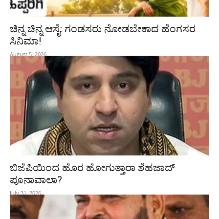
ಚಿನ್ನ ಚಿನ್ನ ಆಸೈ: ಗಂಡಸರು ನೋಡಬೇಕಾದ ಹೆಂಗಸರ
ಸಿನಿಮಾ!
August 5, 2026
ಬಿಜೆಪಿಯಿಂದ ಹೊರ ಹೋಗುತ್ತಾರಾ ಶೆಹಜಾದ್
ಪೂನಾವಾಲಾ?
July 31, 2026