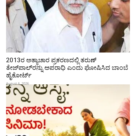
2013ರ ಅತ್ಯಾಚಾರ ಪ್ರಕರಣದಲ್ಲಿ ತರುಣ್
ತೇಜ್‌ಪಾಲ್‌ರನ್ನು ಅಪರಾಧಿ ಎಂದು ಘೋಷಿಸಿದ ಬಾಂಬೆ
ಹೈಕೋರ್ಟ್
August 6, 2026