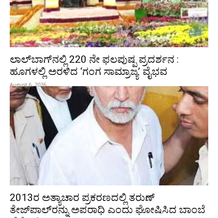
ಲಾಲ್‍ಬಾಗ್‍ನಲ್ಲಿ 220 ನೇ ಫಲಪುಷ್ಪ ಪ್ರದರ್ಶನ :
ಹೂಗಳಲ್ಲಿ ಅರಳಿದ ‘ಗಂಗ ಸಾಮ್ರಾಜ್ಯ’ ವೈಭವ
August 6, 2026
2013ರ ಅತ್ಯಾಚಾರ ಪ್ರಕರಣದಲ್ಲಿ ತರುಣ್
ತೇಜ್‌ಪಾಲ್‌ರನ್ನು ಅಪರಾಧಿ ಎಂದು ಘೋಷಿಸಿದ ಬಾಂಬೆ