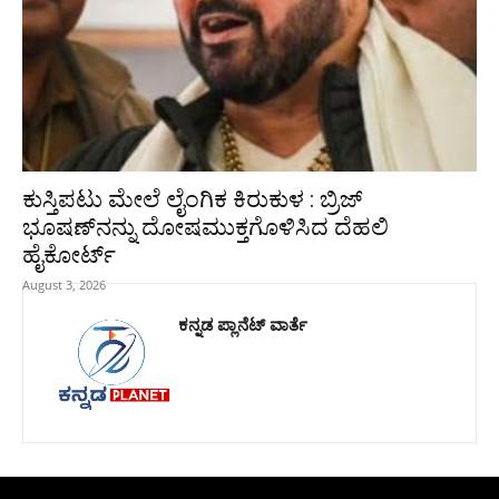
ಕುಸ್ತಿಪಟು ಮೇಲೆ ಲೈಂಗಿಕ ಕಿರುಕುಳ : ಬ್ರಿಜ್‌
ಭೂಷಣ್‌ನನ್ನು ದೋಷಮುಕ್ತಗೊಳಿಸಿದ ದೆಹಲಿ
ಹೈಕೋರ್ಟ್‌
August 3, 2026
ಕನ್ನಡ ಪ್ಲಾನೆಟ್ ವಾರ್ತೆ