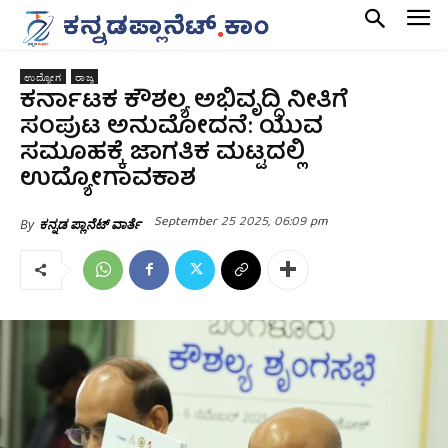
ಉದ್ಯೋಗ
ರಾಜ್ಯ
ಕರ್ನಾಟಕ ಕೌಶಲ್ಯ ಅಭಿವೃದ್ಧಿ ನೀತಿಗೆ
ಸಂಪುಟ ಅನುಮೋದನೆ: ಯುವ
ಸಮೂಹಕ್ಕೆ ಜಾಗತಿಕ ಮಟ್ಟದಲ್ಲಿ
ಉದ್ಯೋಗಾವಕಾಶ
September 25 2025, 06:09 pm
By
ಕನ್ನಡ ಪ್ಲಾನೆಟ್ ವಾರ್ತೆ