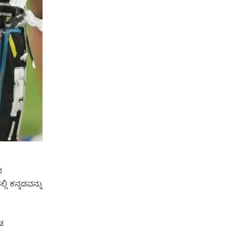
ದ
ಿ ಕನ್ನಡವನ್ನು
ಡ