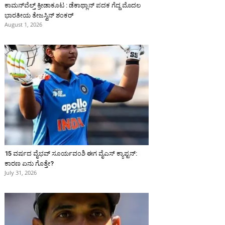
ಕಾಮನ್‌ವೆಲ್ತ್ ಕ್ರೀಡಾಕೂಟ : ಡೆಕಾಥ್ಲಾನ್ ಪದಕ ಗೆದ್ದ ಮೊದಲ
ಭಾರತೀಯ ತೇಜಸ್ವಿನ್ ಶಂಕರ್
August 1, 2026
15 ವರ್ಷದ ವೈಭವ್ ಸೂರ್ಯವಂಶಿ ಈಗ ವೈಎಸ್ ಕ್ಯಾಪ್ಟನ್:
ಕಾರಣ ಏನು ಗೊತ್ತೇ?
July 31, 2026