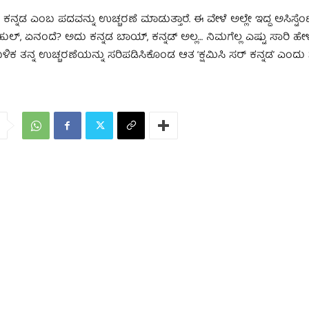
ನಡ ಎಂಬ ಪದವನ್ನು ಉಚ್ಚರಣೆ ಮಾಡುತ್ತಾರೆ. ಈ ವೇಳೆ ಅಲ್ಲೇ ಇದ್ದ ಅಸಿಸ್ಟೆಂಟ್
ಹುಲ್, ಏನಂದೆ? ಅದು ಕನ್ನಡ ಬಾಯ್, ಕನ್ನಡ್ ಅಲ್ಲ… ನಿಮಗೆಲ್ಲ ಎಷ್ಟು ಸಾರಿ ಹೇ
ಬಳಿಕ ತನ್ನ ಉಚ್ಚರಣೆಯನ್ನು ಸರಿಪಡಿಸಿಕೊಂಡ ಆತ ‘ಕ್ಷಮಿಸಿ ಸರ್ ಕನ್ನಡ’ ಎಂದ