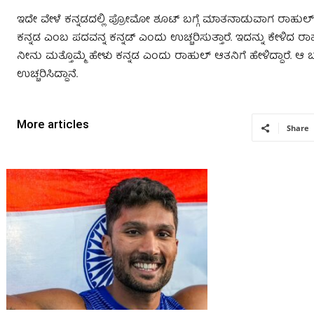
ಇದೇ ವೇಳೆ ಕನ್ನಡದಲ್ಲಿ ಪ್ರೋಮೋ ಶೂಟ್​ ಬಗ್ಗೆ ಮಾತನಾಡುವಾಗ ರಾಹುಲ್ ಕನ್
ಕನ್ನಡ ಎಂಬ ಪದವನ್ನ ಕನ್ನಡ್ ಎಂದು ಉಚ್ಚರಿಸುತ್ತಾರೆ. ಇದನ್ನು ಕೇಳಿದ ರಾ
ನೀನು ಮತ್ತೊಮ್ಮೆ ಹೇಳು ಕನ್ನಡ ಎಂದು ರಾಹುಲ್ ಆತನಿಗೆ ಹೇಳಿದ್ದಾರೆ. ಆ 
ಉಚ್ಚರಿಸಿದ್ದಾನೆ.
More articles
Share