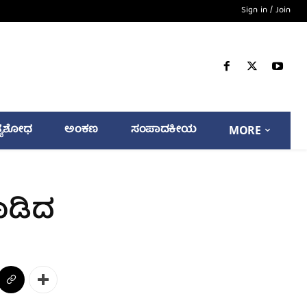
Sign in / Join
್ಯಶೋಧ
ಅಂಕಣ
ಸಂಪಾದಕೀಯ
MORE
ಮಾಡಿದ