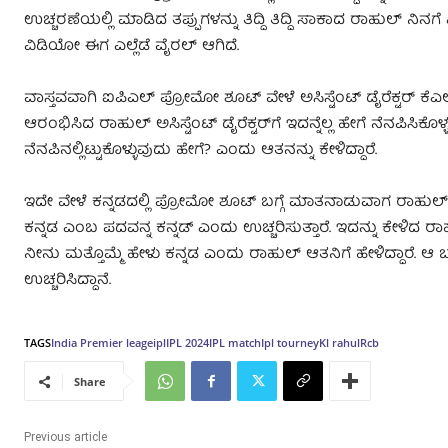
ಉಚ್ಚರಣೆಯಲ್ಲಿ ಮಾಡಿದ ತಪ್ಪುಗಳನ್ನು ತಿದ್ದಿ ತಿದ್ದಿ ಸಾಕಾದ ರಾಹುಲ್ ನಿ
ವಿಡಿಯೋ ಈಗ ಎಲ್ಲೆಡೆ ವೈರಲ್ ಆಗಿದೆ.
ವಾಸ್ತವವಾಗಿ ಐಪಿಎಲ್ ಪ್ರೋಮೋ ಶೂಟ್ ವೇಳೆ ಅಸಿಸ್ಟೆಂಟ್ ಡೈರೆಕ್ಟರ್ ಕೆಎಲ್ ರಾ
ಆರಂಭಿಸಿದ ರಾಹುಲ್ ಅಸಿಸ್ಟೆಂಟ್ ಡೈರೆಕ್ಟರ್​ಗೆ ಇದನ್ನೆಲ್ಲ ಹೇಗೆ ನೆನಪಿಸಿಕ
ನೆನಪಿನಲ್ಲಿಟ್ಟುಕೊಳ್ಳುವುದು ಹೇಗೆ? ಎಂದು ಆತನನ್ನು ಕೇಳಿದ್ದಾರೆ.
ಇದೇ ವೇಳೆ ಕನ್ನಡದಲ್ಲಿ ಪ್ರೋಮೋ ಶೂಟ್​ ಬಗ್ಗೆ ಮಾತನಾಡುವಾಗ ರಾಹುಲ್ ಕನ್
ಕನ್ನಡ ಎಂಬ ಪದವನ್ನ ಕನ್ನಡ್ ಎಂದು ಉಚ್ಚರಿಸುತ್ತಾರೆ. ಇದನ್ನು ಕೇಳಿದ ರಾ
ನೀನು ಮತ್ತೊಮ್ಮೆ ಹೇಳು ಕನ್ನಡ ಎಂದು ರಾಹುಲ್ ಆತನಿಗೆ ಹೇಳಿದ್ದಾರೆ. ಆ 
ಉಚ್ಚರಿಸಿದ್ದಾನೆ.
TAGS
India Premier leage
ipl
IPL 2024
IPL match
Ipl tourney
Kl rahul
Rcb
Share
Previous article