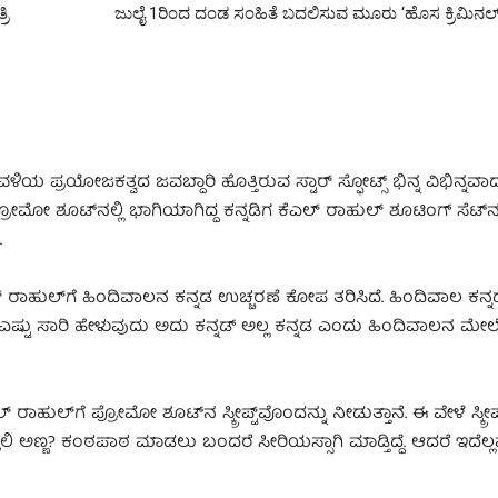
ರಿ
ಜುಲೈ 1ರಿಂದ ದಂಡ ಸಂಹಿತೆ ಬದಲಿಸುವ ಮೂರು ‘ಹೊಸ ಕ್ರಿಮಿನಲ
 ಪ್ರಯೋಜಕತ್ವದ ಜವಬ್ದಾರಿ ಹೊತ್ತಿರುವ ಸ್ಟಾರ್ ಸ್ಫೋಟ್ಸ್ ಭಿನ್ನ ವಿಭಿನ್ನವಾ
ಶೂಟ್​ನಲ್ಲಿ ಭಾಗಿಯಾಗಿದ್ದ ಕನ್ನಡಿಗ ಕೆಎಲ್ ರಾಹುಲ್ ಶೂಟಿಂಗ್​ ಸೆಟ್​ನಲ್ಲ
.
್ ರಾಹುಲ್​ಗೆ ಹಿಂದಿವಾಲನ ಕನ್ನಡ ಉಚ್ಚರಣೆ ಕೋಪ ತರಿಸಿದೆ. ಹಿಂದಿವಾಲ ಕನ್ನ
ನಗೆ ಎಷ್ಟು ಸಾರಿ ಹೇಳುವುದು ಅದು ಕನ್ನಡ್ ಅಲ್ಲ ಕನ್ನಡ ಎಂದು ಹಿಂದಿವಾಲನ ಮೇಲ
ಹುಲ್​ಗೆ ಪ್ರೋಮೋ ಶೂಟ್​ನ ಸ್ಕ್ರೀಪ್ಟ್​ವೊಂದನ್ನು ನೀಡುತ್ತಾನೆ. ಈ ವೇಳೆ ಸ್ಕ್ರೀ
ೊಳ್ಳಲಿ ಅಣ್ಣ? ಕಂಠಪಾಠ ಮಾಡಲು ಬಂದರೆ ಸೀರಿಯಸ್ಸಾಗಿ ಮಾಡ್ತಿದ್ದೆ. ಆದರೆ ಇದೆಲ್ಲ