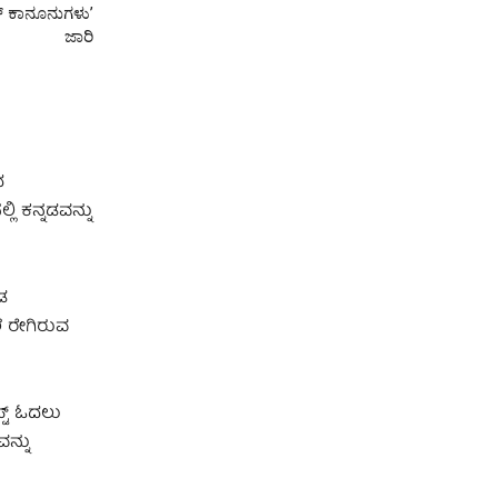
್ ಕಾನೂನುಗಳು’
ಜಾರಿ
ದ
ಿ ಕನ್ನಡವನ್ನು
ಡ
ೆ ರೇಗಿರುವ
ಪ್ಟ್ ಓದಲು
ವನ್ನು