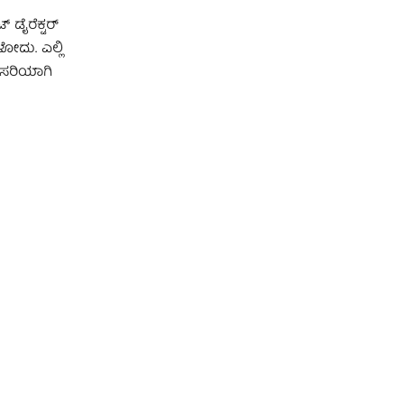
 ಡೈರೆಕ್ಟರ್
ಳೋದು. ಎಲ್ಲಿ
ು ಸರಿಯಾಗಿ