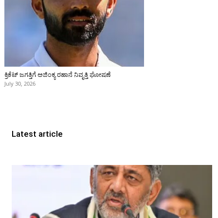
ಕ್ರಿಕೆಟ್‌ ಜಗತ್ತಿಗೆ ಅಜಿಂಕ್ಯ ರಹಾನೆ ನಿವೃತ್ತಿ ಘೋಷಣೆ
July 30, 2026
Latest article