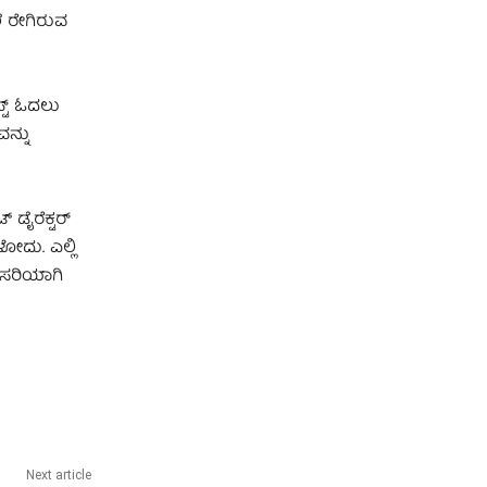
ೆ ರೇಗಿರುವ
ಪ್ಟ್ ಓದಲು
ವನ್ನು
 ಡೈರೆಕ್ಟರ್
ಳೋದು. ಎಲ್ಲಿ
ು ಸರಿಯಾಗಿ
Next article