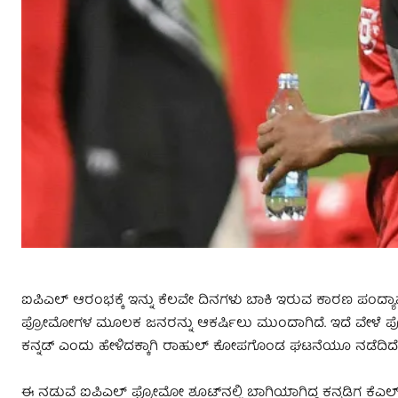
ಐಪಿಎಲ್ ಆರಂಭಕ್ಕೆ ಇನ್ನು ಕೆಲವೇ ದಿನಗಳು ಬಾಕಿ ಇರುವ ಕಾರಣ ಪಂದ್ಯಾವಳಿಯ
ಪ್ರೋಮೋಗಳ ಮೂಲಕ ಜನರನ್ನು ಆಕರ್ಷಿಲು ಮುಂದಾಗಿದೆ. ಇದೆ ವೇಳೆ ಪ್ರೋಮೋ 
ಕನ್ನಡ್ ಎಂದು ಹೇಳಿದಕ್ಕಾಗಿ ರಾಹುಲ್ ಕೋಪಗೊಂಡ ಘಟನೆಯೂ ನಡೆದಿದೆ
ಈ ನಡುವೆ ಐಪಿಎಲ್ ಪ್ರೋಮೋ ಶೂಟ್​ನಲ್ಲಿ ಬಾಗಿಯಾಗಿದ್ದ ಕನ್ನಡಿಗ ಕೆಎಲ