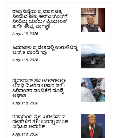
ರಾಷ್ಟ್ರನಿಷ್ಠೆಯ ಪ್ರಮಾಣಪತ್ರ
ನೀಡುವ ಹಕ್ಕು ಆರ್‌ಎಸ್‌ಎಸ್‌ಗೆ
ನೀಡಿದ್ದು ಯಾರು? ಪ್ರಿಯಾಂಕ್
ಖರ್ಗೆ ತೀವ್ರ ವಾಗ್ದಾಳಿ
August 8, 2026
ಹಿಮಾಚಲ ಪ್ರದೇಶದಲ್ಲಿ ಉರುಳಿಬಿದ್ದ
ಬಸ್‌, 8 ಮಂದಿ *ವು
August 8, 2026
ಫೈವ್‌ಸ್ಟಾರ್ ಹೋಟೆಲ್‌ಗಳಲ್ಲೇ
ಅವಧಿ ಮೀರಿದ ಆಹಾರ ಪತ್ತೆ :
ಸಿರಿವಂತರ ನಂಬಿಕೆಗೆ ದೊಡ್ಡ
ಅಘಾತ
August 8, 2026
ರಷ್ಯಾದಿಂದ ತೈಲ ಖರೀದಿಸುವ
ದೇಶಗಳಿಗೆ ಶೇ.100ರಷ್ಟು ಸುಂಕ
ವಿಧಿಸಿದ ಅಮೆರಿಕ
August 8, 2026