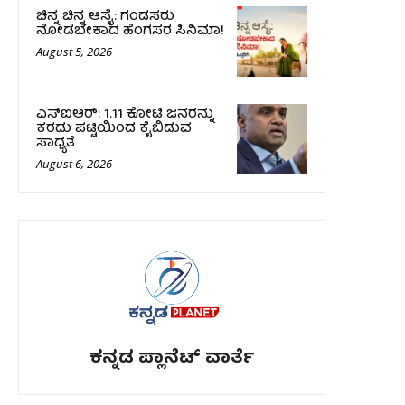
ಚಿನ್ನ ಚಿನ್ನ ಆಸೈ: ಗಂಡಸರು
ನೋಡಬೇಕಾದ ಹೆಂಗಸರ ಸಿನಿಮಾ!
August 5, 2026
ಎಸ್‌ಐಆರ್‌: 1.11 ಕೋಟಿ ಜನರನ್ನು
ಕರಡು ಪಟ್ಟಿಯಿಂದ ಕೈಬಿಡುವ
ಸಾಧ್ಯತೆ
August 6, 2026
ಕನ್ನಡ ಪ್ಲಾನೆಟ್ ವಾರ್ತೆ