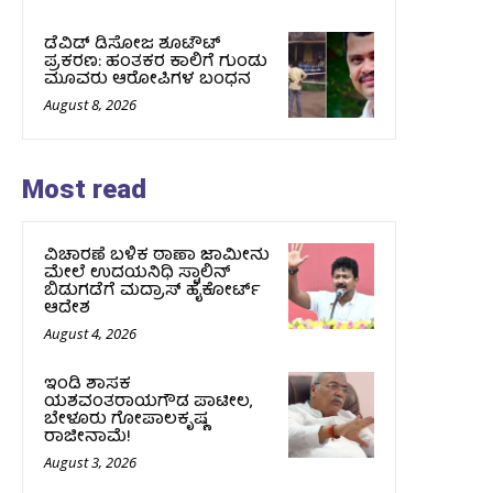
ಡೆವಿಡ್ ಡಿಸೋಜ ಶೂಟೌಟ್
ಪ್ರಕರಣ: ಹಂತಕರ ಕಾಲಿಗೆ ಗುಂಡು
ಮೂವರು ಆರೋಪಿಗಳ ಬಂಧನ
August 8, 2026
Most read
ವಿಚಾರಣೆ ಬಳಿಕ ಠಾಣಾ ಜಾಮೀನು
ಮೇಲೆ ಉದಯನಿಧಿ ಸ್ಟಾಲಿನ್‌
ಬಿಡುಗಡೆಗೆ ಮದ್ರಾಸ್‌ ಹೈಕೋರ್ಟ್‌
ಆದೇಶ
August 4, 2026
ಇಂಡಿ ಶಾಸಕ
ಯಶವಂತರಾಯಗೌಡ ಪಾಟೀಲ,
ಬೇಳೂರು ಗೋಪಾಲಕೃಷ್ಣ
ರಾಜೀನಾಮೆ!
August 3, 2026