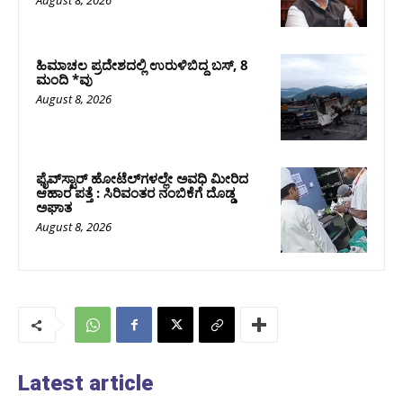
August 8, 2026
ಹಿಮಾಚಲ ಪ್ರದೇಶದಲ್ಲಿ ಉರುಳಿಬಿದ್ದ ಬಸ್‌, 8
ಮಂದಿ *ವು
August 8, 2026
ಫೈವ್‌ಸ್ಟಾರ್ ಹೋಟೆಲ್‌ಗಳಲ್ಲೇ ಅವಧಿ ಮೀರಿದ
ಆಹಾರ ಪತ್ತೆ : ಸಿರಿವಂತರ ನಂಬಿಕೆಗೆ ದೊಡ್ಡ
ಅಘಾತ
August 8, 2026
Latest article