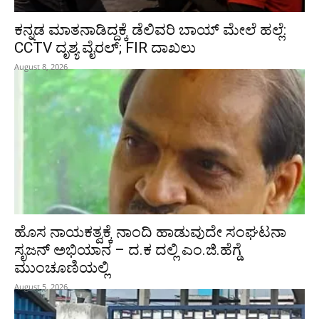
ಕನ್ನಡ ಮಾತನಾಡಿದ್ದಕ್ಕೆ ಡೆಲಿವರಿ ಬಾಯ್ ಮೇಲೆ ಹಲ್ಲೆ:
CCTV ದೃಶ್ಯ ವೈರಲ್; FIR ದಾಖಲು
August 8, 2026
ಹೊಸ ನಾಯಕತ್ವಕ್ಕೆ ನಾಂದಿ ಹಾಡುವುದೇ ಸಂಘಟನಾ
ಸೃಜನ್ ಅಭಿಯಾನ – ದ.ಕ ದಲ್ಲಿ ಎಂ.ಜಿ.ಹೆಗ್ಡೆ
ಮುಂಚೂಣಿಯಲ್ಲಿ
August 5, 2026