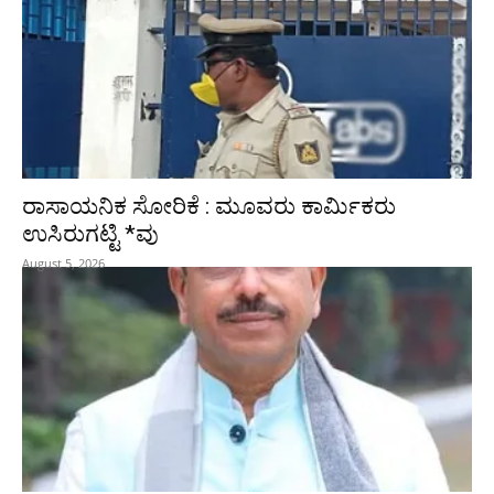
ರಾಸಾಯನಿಕ ಸೋರಿಕೆ : ಮೂವರು ಕಾರ್ಮಿಕರು
ಉಸಿರುಗಟ್ಟಿ *ವು
August 5, 2026