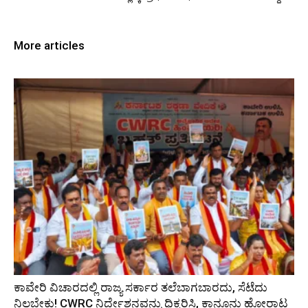
More articles
ಕಾವೇರಿ ವಿಚಾರದಲ್ಲಿ ರಾಜ್ಯ ಸರ್ಕಾರ ತಲೆಬಾಗಬಾರದು, ಸೆಟೆದು
ನಿಲ್ಲಬೇಕು! CWRC ನಿರ್ದೇಶನವನ್ನು ಧಿಕ್ಕರಿಸಿ, ಕಾನೂನು ಹೋರಾಟ