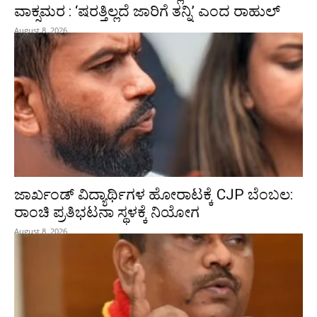
ವಾಕ್ಸಮರ : ‘ಷರತ್ತಿಲ್ಲದೆ ಜಾರಿಗೆ ತನ್ನಿ’ ಎಂದ ರಾಹುಲ್‌
August 8, 2026
ಜಾರ್ಖಂಡ್‌ ವಿದ್ಯಾರ್ಥಿಗಳ ಹೋರಾಟಕ್ಕೆ CJP ಬೆಂಬಲ:
ರಾಂಚಿ ಪ್ರತಿಭಟನಾ ಸ್ಥಳಕ್ಕೆ ನಿಯೋಗ
August 8, 2026