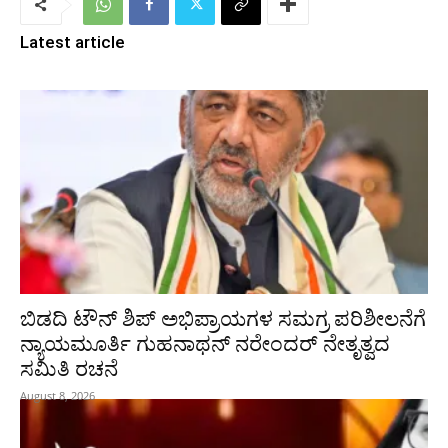
Latest article
ಬಿಡದಿ ಟೌನ್ ಶಿಪ್ ಅಭಿಪ್ರಾಯಗಳ ಸಮಗ್ರ ಪರಿಶೀಲನೆಗೆ
ನ್ಯಾಯಮೂರ್ತಿ ಗುಹನಾಥನ್ ನರೇಂದರ್ ನೇತೃತ್ವದ
ಸಮಿತಿ ರಚನೆ
August 8, 2026