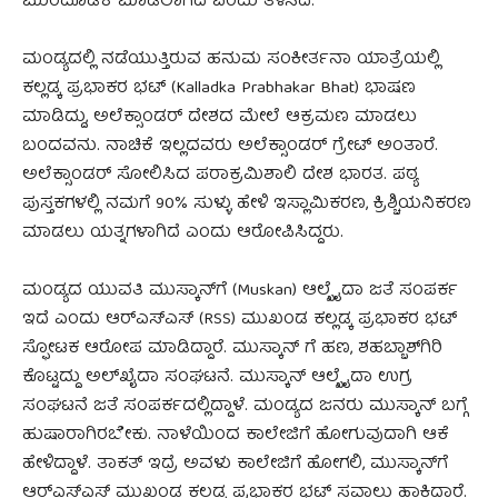
ಮುಂದೂಡಿಕೆ ಮಾಡಲಾಗಿದೆ ಎಂದು ತಿಳಿಸಿದೆ.
ಮಂಡ್ಯದಲ್ಲಿ ನಡೆಯುತ್ತಿರುವ ಹನುಮ ಸಂಕೀರ್ತನಾ ಯಾತ್ರೆಯಲ್ಲಿ
ಕಲ್ಲಡ್ಕ ಪ್ರಭಾಕರ ಭಟ್ (Kalladka Prabhakar Bhat) ಭಾಷಣ
ಮಾಡಿದ್ದು, ಅಲೆಕ್ಸಾಂಡರ್ ದೇಶದ ಮೇಲೆ ಆಕ್ರಮಣ ಮಾಡಲು
ಬಂದವನು. ನಾಚಿಕೆ ಇಲ್ಲದವರು ಅಲೆಕ್ಸಾಂಡರ್ ಗ್ರೇಟ್ ಅಂತಾರೆ.
ಅಲೆಕ್ಸಾಂಡರ್ ಸೋಲಿಸಿದ ಪರಾಕ್ರಮಿಶಾಲಿ ದೇಶ ಭಾರತ. ಪಠ್ಯ
ಪುಸ್ತಕಗಳಲ್ಲಿ ನಮಗೆ 90% ಸುಳ್ಳು ಹೇಳಿ ಇಸ್ಲಾಮಿಕರಣ, ಕ್ರಿಶ್ಚಿಯನಿಕರಣ
ಮಾಡಲು ಯತ್ನಗಳಾಗಿದೆ ಎಂದು ಆರೋಪಿಸಿದ್ದರು.
ಮಂಡ್ಯದ ಯುವತಿ ಮುಸ್ಕಾನ್‌ಗೆ (Muskan) ಆಲ್ಖೈದಾ ಜತೆ ಸಂಪರ್ಕ
ಇದೆ ಎಂದು ಆರ್‌ಎಸ್‌ಎಸ್‌ (RSS) ಮುಖಂಡ ಕಲ್ಲಡ್ಕ ಪ್ರಭಾಕರ ಭಟ್
ಸ್ಫೋಟಕ ಆರೋಪ ಮಾಡಿದ್ದಾರೆ. ಮುಸ್ಕಾನ್ ಗೆ ಹಣ, ಶಹಬ್ಬಾಶ್‌ಗಿರಿ
ಕೊಟ್ಟದ್ದು ಅಲ್‌ಖೈದಾ ಸಂಘಟನೆ. ಮುಸ್ಕಾನ್ ಆಲ್ಖೈದಾ ಉಗ್ರ
ಸಂಘಟನೆ ಜತೆ ಸಂಪರ್ಕದಲ್ಲಿದ್ದಾಳೆ. ಮಂಡ್ಯದ ಜನರು ಮುಸ್ಕಾನ್ ಬಗ್ಗೆ
ಹುಷಾರಾಗಿರಬೇಕು. ನಾಳೆಯಿಂದ ಕಾಲೇಜಿಗೆ ಹೋಗುವುದಾಗಿ ಆಕೆ
ಹೇಳಿದ್ದಾಳೆ. ತಾಕತ್ ಇದ್ರೆ ಅವಳು ಕಾಲೇಜಿಗೆ ಹೋಗಲಿ, ಮುಸ್ಕಾನ್‌ಗೆ
ಆರ್‌ಎಸ್‌ಎಸ್‌ ಮುಖಂಡ ಕಲ್ಲಡ್ಕ ಪ್ರಭಾಕರ ಭಟ್ ಸವಾಲು ಹಾಕಿದ್ದಾರೆ.