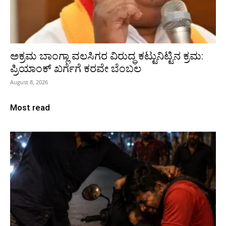
ಅಕ್ರಮ ಬಾಂಗ್ಲಾ ವಲಸಿಗರ ವಿರುದ್ಧ ಕಟ್ಟುನಿಟ್ಟಿನ ಕ್ರಮ:
ಪ್ರಿಯಾಂಕ್ ಖರ್ಗೆಗೆ ಕರವೇ ಬೆಂಬಲ
August 8, 2026
Most read