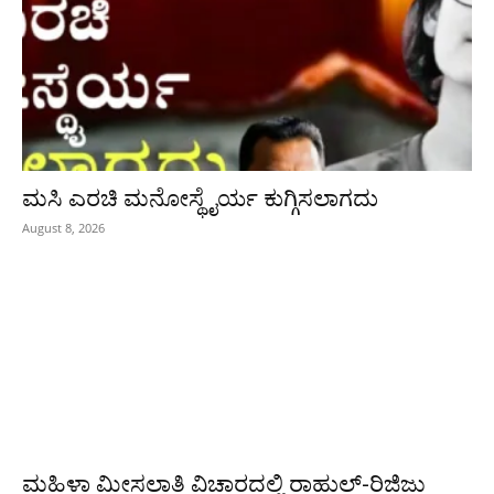
ಮಸಿ ಎರಚಿ ಮನೋಸ್ಥೈರ್ಯ ಕುಗ್ಗಿಸಲಾಗದು
August 8, 2026
ಮಹಿಳಾ ಮೀಸಲಾತಿ ವಿಚಾರದಲ್ಲಿ ರಾಹುಲ್‌-ರಿಜಿಜು