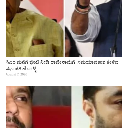
ಸಿಎಂ ಮನೆಗೆ ಭೇಟಿ ನೀಡಿ ರಾಜೀನಾಮೆಗೆ ಸಮಯಾವಕಾಶ ಕೇಳಿದ
ಸಭಾಪತಿ ಹೊರಟ್ಟಿ
August 7, 2026