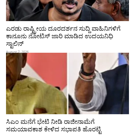
ಎರಡು ರಾಷ್ಟ್ರೀಯ ದೂರದರ್ಶನ ಸುದ್ದಿ ವಾಹಿನಿಗಳಿಗೆ
ಕಾನೂನು ನೋಟಿಸ್ ಜಾರಿ ಮಾಡಿದ ಉದಯನಿಧಿ
ಸ್ಟಾಲಿನ್
August 7, 2026
ಸಿಎಂ ಮನೆಗೆ ಭೇಟಿ ನೀಡಿ ರಾಜೀನಾಮೆಗೆ
ಸಮಯಾವಕಾಶ ಕೇಳಿದ ಸಭಾಪತಿ ಹೊರಟ್ಟಿ