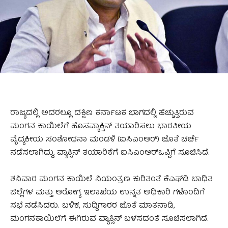
ರಾಜ್ಯದಲ್ಲಿ ಅದರಲ್ಲೂ ದಕ್ಷಿಣ ಕರ್ನಾಟಕ ಭಾಗದಲ್ಲಿ ಹೆಚ್ಚುತ್ತಿರುವ
ಮಂಗನ ಕಾಯಿಲೆಗೆ ಹೊಸವ್ಯಾಕ್ಸಿನ್ ತಯಾರಿಸಲು ಭಾರತೀಯ
ವೈದ್ಯಕೀಯ ಸಂಶೋಧನಾ ಮಂಡಳಿ (ಐಸಿಎಂಆರ್) ಜೊತೆ ಚರ್ಚೆ
ನಡೆಸಲಾಗಿದ್ದು, ವ್ಯಾಕ್ಸಿನ್ ತಯಾರಿಕೆಗೆ ಐಸಿಎಂಆರ್‌ಒಪ್ಪಿಗೆ ಸೂಚಿಸಿದೆ.
ಶನಿವಾರ ಮಂಗನ ಕಾಯಿಲೆ ನಿಯಂತ್ರಣ ಕುರಿತಂತೆ ಕೆಎಫ್‌ಡಿ ಬಾಧಿತ
ಜಿಲ್ಲೆಗಳ ಮತ್ತು ಆರೋಗ್ಯ ಇಲಾಖೆಯ ಉನ್ನತ ಅಧಿಕಾರಿ ಗಳೊಂದಿಗೆ
ಸಭೆ ನಡೆಸಿದರು. ಬಳಿಕ, ಸುದ್ದಿಗಾರರ ಜೊತೆ ಮಾತನಾಡಿ,
ಮಂಗನಕಾಯಿಲೆಗೆ ಈಗಿರುವ ವ್ಯಾಕ್ಸಿನ್ ಬಳಸದಂತೆ ಸೂಚಿಸಲಾಗಿದೆ.