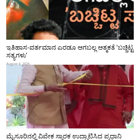
ಇತಿಹಾಸ-ವರ್ತಮಾನ ಎರಡೂ ಆಗಬಲ್ಲ ಆತ್ಮಕತೆ ʼಬಚ್ಚಿಟ್ಟ
ಸತ್ಯಗಳುʼ
August 4, 2026
ಮೈಸೂರಿನಲ್ಲಿ ವಿವೇಕ ಸ್ಮಾರಕ ಉದ್ಘಾಟಿಸಿದ ಪ್ರಧಾನಿ