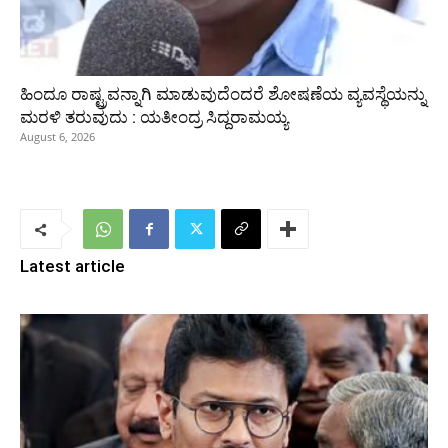
ಹಿಂದೂ ರಾಷ್ಟ್ರವನ್ನಾಗಿ ಮಾಡುವುದೆಂದರೆ ಶೋಷಣೆಯ ವ್ಯವಸ್ಥೆಯನ್ನು
ಮರಳಿ ತರುವುದು : ಯತೀಂದ್ರ ಸಿದ್ದರಾಮಯ್ಯ
August 6, 2026
Latest article