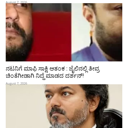
August 7, 2026
ನಟನಿಗೆ ಮಾಫಿ ಸಾಕ್ಷಿ ಆತಂಕ : ಜೈಲಿನಲ್ಲಿ ತೀವ್ರ
ಚಿಂತೆಗೀಡಾಗಿ ನಿದ್ದೆ ಮಾಡದ ದರ್ಶನ್!
August 7, 2026