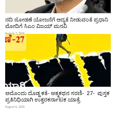
ನದಿ ಜೋಡಣೆ ಯೋಜನೆಗೆ ಆದ್ಯತೆ ನೀಡುವಂತೆ ಪ್ರಧಾನಿ
ಮೋದಿಗೆ ಸಿಎಂ ವಿಜಯ್‌ ಮನವಿ
August 7, 2026
ಅದೊಂದು ದೊಡ್ಡ ಕತೆ- ಆತ್ಮಕಥನ ಸರಣಿ- 27- ಪುಸ್ತಕ
ಪ್ರತಿನಿಧಿಯಾಗಿ ಉತ್ತರಕರ್ನಾಟಕ ಯಾತ್ರೆ
August 6, 2026