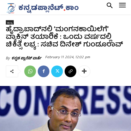
ರಾಜ್ಯ
ಹೈದ್ರಾಬಾದ್‌ನಲ್ಲಿ ‘ಮಂಗನಕಾಯಿಲೆಗೆ’
ವ್ಯಾಕ್ಸಿನ್ ತಯಾರಿಕೆ : ಒಂದು ವರ್ಷದಲ್ಲಿ
ಚಿಕಿತ್ಸೆ ಲಭ್ಯ : ಸಚಿವ ದಿನೇಶ್ ಗುಂಡೂರಾವ್
February 11 2024, 12:02 pm
By
ಕನ್ನಡ ಪ್ಲಾನೆಟ್ ವಾರ್ತೆ