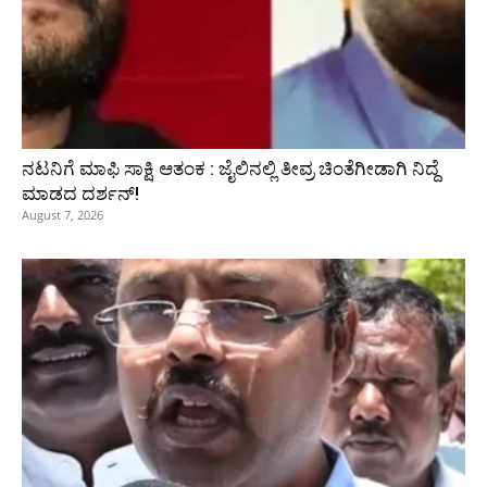
ನಟನಿಗೆ ಮಾಫಿ ಸಾಕ್ಷಿ ಆತಂಕ : ಜೈಲಿನಲ್ಲಿ ತೀವ್ರ ಚಿಂತೆಗೀಡಾಗಿ ನಿದ್ದೆ
ಮಾಡದ ದರ್ಶನ್!
August 7, 2026