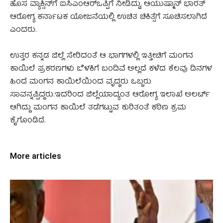
ಹೊಸ ವ್ಯಾಕ್ಸಿನ್‌ಗೆ ಐಸಿಎಂಆರ್‌ಒಪ್ಪಿಗೆ ನೀಡಿದ್ದು, ಆಯುಷ್ಮಾನ್ ಭಾರತ್
ಆರೋಗ್ಯ ಕರ್ನಾಟಕ ಯೋಜನೆಯಲ್ಲಿ ಉಚಿತ ಚಿಕಿತ್ಸೆಗೆ ಸೂಚಿಸಲಾಗಿದೆ
ಎಂದರು.
ಉತ್ತರ ಕನ್ನಡ ಜಿಲ್ಲೆ ಸೇರಿದಂತೆ ಆ ಭಾಗಗಳಲ್ಲಿ ಇತ್ತೀಚಿಗೆ ಮಂಗನ
ಕಾಯಿಲೆ ಪ್ರಕರಣಗಳು ಬೆಳಕಿಗೆ ಬಂದಿವೆ ಅಲ್ಲದೆ ಕಳೆದ ಕೆಲವು ದಿನಗಳ
ಹಿಂದೆ ಮಂಗನ ಕಾಯಿಲೆಯಿಂದ ವೃದ್ಧರು ಒಬ್ಬರು
ಸಾವನ್ನಪ್ಪಿದ್ದರು.ಇದರಿಂದ ಜಿಲ್ಲೆಯಾದ್ಯಂತ ಆರೋಗ್ಯ ಇಲಾಖೆ ಅಲರ್ಟ್
ಆಗಿದ್ದು ಮಂಗನ ಕಾಯಿಲೆ ತಡೆಗಟ್ಟುವ ಕುರಿತಂತೆ ಕಠಿಣ ಕ್ರಮ
ಕೈಗೊಂಡಿದೆ.
More articles