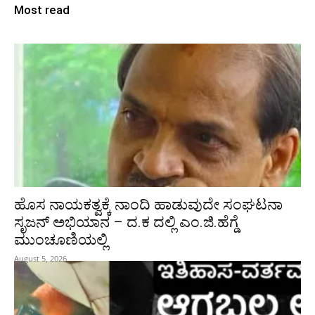
Most read
ಹೊಸ ನಾಯಕತ್ವಕ್ಕೆ ನಾಂದಿ ಹಾಡುವುದೇ ಸಂಘಟನಾ
ಸೃಜನ್ ಅಭಿಯಾನ – ದ.ಕ ದಲ್ಲಿ ಎಂ.ಜಿ.ಹೆಗ್ಡೆ
ಮುಂಚೂಣಿಯಲ್ಲಿ
August 5, 2026