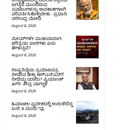
ತಂತ್ರಜ್ಞಾನದಲ್ಲಿ ಬದಲಾಗುತ್ತಿರುವ
ಜಗತ್ತಿನ ಮುಂದಿರುವ
ಸವಾಲುಗಳನ್ನು ಅವಕಾಶಗಳಾಗಿ
ಪರಿವರ್ತಿಸಿಕೊಳ್ಳಬೇಕು : ಪ್ರಧಾನಿ
ನರೇಂದ್ರ ಮೋದಿ
August 8, 2026
ಮೀಮ್‌ಗಳೇ ಮುಳುವಾದಾಗ:
ಚರಿತ್ರೆಯ ಪಾಠಗಳು ಏನು
ಹೇಳುತ್ತವೆ?
August 8, 2026
ರಾಷ್ಟ್ರನಿಷ್ಠೆಯ ಪ್ರಮಾಣಪತ್ರ
ನೀಡುವ ಹಕ್ಕು ಆರ್‌ಎಸ್‌ಎಸ್‌ಗೆ
ನೀಡಿದ್ದು ಯಾರು? ಪ್ರಿಯಾಂಕ್
ಖರ್ಗೆ ತೀವ್ರ ವಾಗ್ದಾಳಿ
August 8, 2026
ಹಿಮಾಚಲ ಪ್ರದೇಶದಲ್ಲಿ ಉರುಳಿಬಿದ್ದ
ಬಸ್‌, 8 ಮಂದಿ *ವು
August 8, 2026