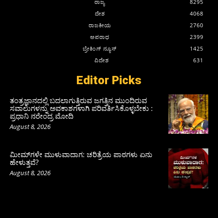
ರಾಜ್ಯ
8295
ದೇಶ
4068
ರಾಜಕೀಯ
2760
ಅಪರಾಧ
2399
ಬ್ರೇಕಿಂಗ್ ನ್ಯೂಸ್
1425
ವಿದೇಶ
631
Editor Picks
ತಂತ್ರಜ್ಞಾನದಲ್ಲಿ ಬದಲಾಗುತ್ತಿರುವ ಜಗತ್ತಿನ ಮುಂದಿರುವ
ಸವಾಲುಗಳನ್ನು ಅವಕಾಶಗಳಾಗಿ ಪರಿವರ್ತಿಸಿಕೊಳ್ಳಬೇಕು :
ಪ್ರಧಾನಿ ನರೇಂದ್ರ ಮೋದಿ
August 8, 2026
ಮೀಮ್‌ಗಳೇ ಮುಳುವಾದಾಗ: ಚರಿತ್ರೆಯ ಪಾಠಗಳು ಏನು
ಹೇಳುತ್ತವೆ?
August 8, 2026