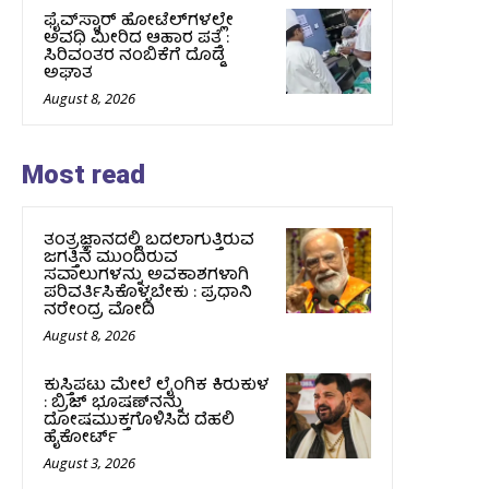
ಫೈವ್‌ಸ್ಟಾರ್ ಹೋಟೆಲ್‌ಗಳಲ್ಲೇ
ಅವಧಿ ಮೀರಿದ ಆಹಾರ ಪತ್ತೆ :
ಸಿರಿವಂತರ ನಂಬಿಕೆಗೆ ದೊಡ್ಡ
ಅಘಾತ
August 8, 2026
Most read
ತಂತ್ರಜ್ಞಾನದಲ್ಲಿ ಬದಲಾಗುತ್ತಿರುವ
ಜಗತ್ತಿನ ಮುಂದಿರುವ
ಸವಾಲುಗಳನ್ನು ಅವಕಾಶಗಳಾಗಿ
ಪರಿವರ್ತಿಸಿಕೊಳ್ಳಬೇಕು : ಪ್ರಧಾನಿ
ನರೇಂದ್ರ ಮೋದಿ
August 8, 2026
ಕುಸ್ತಿಪಟು ಮೇಲೆ ಲೈಂಗಿಕ ಕಿರುಕುಳ
: ಬ್ರಿಜ್‌ ಭೂಷಣ್‌ನನ್ನು
ದೋಷಮುಕ್ತಗೊಳಿಸಿದ ದೆಹಲಿ
ಹೈಕೋರ್ಟ್‌
August 3, 2026