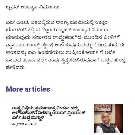
ಬೃಹತ್ ಉದ್ಯಾನ ನಿರ್ಮಾಣ:
ಎಚ್.ಎಂ.ಟಿ. ವಶದಲ್ಲಿರುವ ಅರಣ್ಯ ಭೂಮಿಯಲ್ಲಿ ಉತ್ತರ
ಬೆಂಗಳೂರಿನಲ್ಲಿ ಮತ್ತೊಂದು ಬೃಹತ್ ಉದ್ಯಾನ ನಿರ್ಮಿಣ
ಮಾಡುವುದು ಸರ್ಕಾರದ ಉದ್ದೇಶವಾಗಿದೆ. ಮುಂದಿನ ಪೀಳಿಗೆಗೆ
ಶ್ವಾಸತಾಣ (ಲಂಗ್ಸ್ ಸ್ಪೇಸ್) ಉಳಿಸುವುದು ತಮ್ಮ ಗುರಿಯಾಗಿದೆ. ಈ
ಅಂಶವನ್ನು ಐಎ ಹಿಂಪಡೆಯಲು ಸುಪ್ರೀಂಕೋರ್ಟ್ ಗೆ ಅರ್ಜಿ
ಹಾಕುವ ಪೂರ್ವದಲ್ಲೇ ತಾವು ಸ್ಪಷ್ಟಪಡಿಸಿರುವುದಾಗಿ ಈಶ್ವರ ಖಂಡ್ರೆ
ಹೇಳಿದರು.
More articles
ರಾಷ್ಟ್ರನಿಷ್ಠೆಯ ಪ್ರಮಾಣಪತ್ರ ನೀಡುವ ಹಕ್ಕು
ಆರ್‌ಎಸ್‌ಎಸ್‌ಗೆ ನೀಡಿದ್ದು ಯಾರು? ಪ್ರಿಯಾಂಕ್
ಖರ್ಗೆ ತೀವ್ರ ವಾಗ್ದಾಳಿ
August 8, 2026