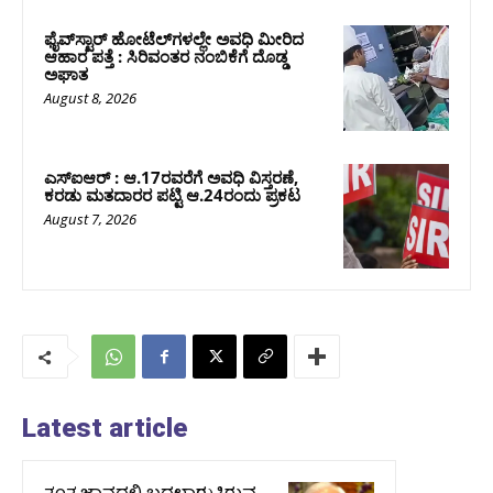
ಫೈವ್‌ಸ್ಟಾರ್ ಹೋಟೆಲ್‌ಗಳಲ್ಲೇ ಅವಧಿ ಮೀರಿದ
ಆಹಾರ ಪತ್ತೆ : ಸಿರಿವಂತರ ನಂಬಿಕೆಗೆ ದೊಡ್ಡ
ಅಘಾತ
August 8, 2026
ಎಸ್‌ಐಆರ್‌ : ಆ.17ರವರೆಗೆ ಅವಧಿ ವಿಸ್ತರಣೆ,
ಕರಡು ಮತದಾರರ ಪಟ್ಟಿ ಆ.24ರಂದು ಪ್ರಕಟ
August 7, 2026
Latest article