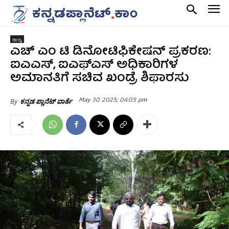
ರಾಜ್ಯ
ಎಚ್ ಎಂ ಟಿ ಡಿನೋಟಿಫಿಕೇಷನ್ ಪ್ರಕರಣ:
ಐಎಎಸ್, ಐಎಫ್ಎಸ್ ಅಧಿಕಾರಿಗಳ
ಅಮಾನತಿಗೆ ಸಚಿವ ಖಂಡ್ರೆ ಶಿಫಾರಸು
May 30 2025, 04:05 pm
By
ಕನ್ನಡ ಪ್ಲಾನೆಟ್ ವಾರ್ತೆ