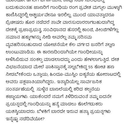
ಯಾರದೋ ಹೆಗಲಿಗೆ ವರ್ಗಾಯಿಸಿ, ತಾವು ಸದಾ ಸುಲಭದಲ್ಲಿ
ಬದುಕುವಂತಹ ಜಾಣರಿಗೆ ಗಾಂಧಿಯ ರಂಗ ಪ್ರವೇಶ ಮಗ್ಗುಲ ಮುಳ್ಳಾಗಿ
ಕಾಣಿಸಿದ್ದರಲ್ಲಿ ಆಶ್ಚರ್ಯವೇನೂ ಇರಲಿಲ್ಲ. ಮುಂದೆ ಯಾವತ್ತಾದರೂ
ಬ್ರಿಟೀಷರು ಹೊರ ನಡೆದರೆ ತಾವೇ ವಾರಸುದಾರರಾಗಬಹುದಾಗಿದ್ದ
ದೇಶಕ್ಕೆ ಪ್ರಜಾಪ್ರಭುತ್ವ, ಸಂವಿಧಾನದ ಹೆಸರಲ್ಲಿ ಕಾಂಜಿ, ಪೀಂಜಿಗಳಿಗೆಲ್ಲ
ಸಮಾನ ಹಕ್ಕುಗಳನ್ನು ನೀಡಿ ಅವರೆಲ್ಲ ತಮ್ಮ ಸರಿಸಮ
ವ್ಯವಹರಿಸಬಹುದಾದ ಯೋಚನೆಯೇ ಕೆಲ ವರ್ಗದ ಜನರಿಗೆ ತಲ್ಲಣ
ಉಂಟುಮಾಡಿತು. ಈ ಕಾರಣದಿಂದಾಗಿಯೇ ಗಾಂಧೀಯನ್ನು
ಅಳಿಸಿಬಿಡುವ ಸಂಕಲ್ಪ ಮಾಡಲಾದದ್ದು ಎಂದು ಹೇಳಲಾಗುತ್ತಿದೆ. ದೇಶ
ವಿಭಜನೆಯಾದ ಮೇಲೆ ಪಾಕಿಸ್ತಾನಕ್ಕೆ ಸಲ್ಲಬೇಕಿದ್ದ 55 ಕೋಟಿ ಹಣ
ನೀಡಬೇಕೆಂದು ಒತ್ತಾಯ, ಹಿಂದೂ-ಮುಸ್ಲಿಂ ಐಕ್ಯತೆಯ ಹೋರಾಟದಲ್ಲಿ
ಅವರು ಪಕ್ಷಪಾತಿಯಾಗಿದ್ದರು.. ಇತ್ಯಾದಿಯೆಲ್ಲ ಸಾರ್ವಜನಿಕ
ಸಂತರ್ಪಣೆಯಲ್ಲಿ ಸುಳ್ಳಿನ ಬಾಣಲೆಯಲ್ಲಿ ಕರಿದ ಕಲ್ಪನೆಯ
ಕಜ್ಜಾಯಗಳು. ಯಾಕೆಂದರೆ ನಮಗೆ ತಿಳಿದಿರುವಂತೆ ತಮ್ಮ ಐದನೇ
ಪ್ರಯತ್ನದಲ್ಲಿ ಗಾಂಧಿಯನ್ನು ಹತ್ಯೆ ಮಾಡಲು ಕೊಲೆಗಡುಕರು
ಯಶಸ್ವಿಯಾದರು. ಬೆಳಕಿಗೆ ಬಾರದೇ ಇರುವ ಹತ್ಯಾ ಪ್ರಯತ್ನಗಳು
ಇನ್ನೆಷ್ಟು ನಡೆದಿವೆಯೋ?