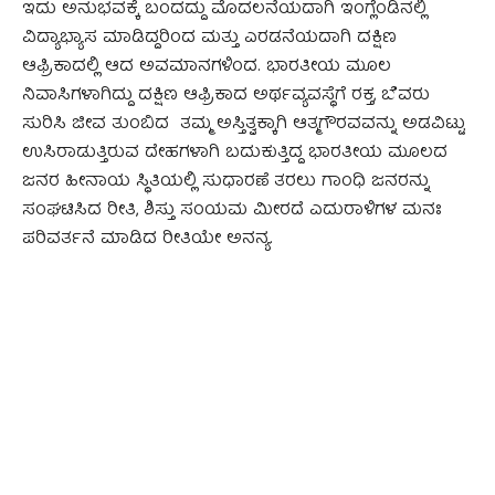
ಇದು ಅನುಭವಕ್ಕೆ ಬಂದದ್ದು ಮೊದಲನೆಯದಾಗಿ ಇಂಗ್ಲೆಂಡಿನಲ್ಲಿ
ವಿದ್ಯಾಭ್ಯಾಸ ಮಾಡಿದ್ದರಿಂದ ಮತ್ತು ಎರಡನೆಯದಾಗಿ ದಕ್ಷಿಣ
ಆಫ್ರಿಕಾದಲ್ಲಿ ಆದ ಅವಮಾನಗಳಿಂದ. ಭಾರತೀಯ ಮೂಲ
ನಿವಾಸಿಗಳಾಗಿದ್ದು ದಕ್ಷಿಣ ಆಫ್ರಿಕಾದ ಅರ್ಥವ್ಯವಸ್ಥೆಗೆ ರಕ್ತ, ಬೆವರು
ಸುರಿಸಿ ಜೀವ ತುಂಬಿದ ತಮ್ಮ ಅಸ್ತಿತ್ವಕ್ಕಾಗಿ ಆತ್ಮಗೌರವವನ್ನು ಅಡವಿಟ್ಟು
ಉಸಿರಾಡುತ್ತಿರುವ ದೇಹಗಳಾಗಿ ಬದುಕುತ್ತಿದ್ದ ಭಾರತೀಯ ಮೂಲದ
ಜನರ ಹೀನಾಯ ಸ್ಥಿತಿಯಲ್ಲಿ ಸುಧಾರಣೆ ತರಲು ಗಾಂಧಿ ಜನರನ್ನು
ಸಂಘಟಿಸಿದ ರೀತಿ, ಶಿಸ್ತು ಸಂಯಮ ಮೀರದೆ ಎದುರಾಳಿಗಳ ಮನಃ
ಪರಿವರ್ತನೆ ಮಾಡಿದ ರೀತಿಯೇ ಅನನ್ಯ.