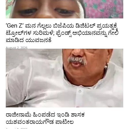
‘Gen Z’ ಮನ ಗೆಲ್ಲಲು ಬಿಜೆಪಿಯ ಡಿಜಿಟಲ್ ಪ್ರಯತ್ನಕ್ಕೆ
ಟ್ರೋಲ್‌ಗಳ ಸುರಿಮಳೆ; ಫ್ರೆಂಡ್ಸ್ ಅಭಿಯಾನವನ್ನು ಗೇಲಿ
ಮಾಡಿದ ಯುವಜನತೆ
August 2, 2026
ರಾಜೀನಾಮೆ ಹಿಂಪಡೆದ ಇಂಡಿ ಶಾಸಕ
ಯಶವಂತರಾಯಗೌಡ ಪಾಟೀಲ