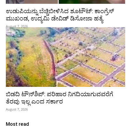
ಉಡುಪಿಯನ್ನು ಬೆಚ್ಚಿಬೀಳಿಸಿದ ಶೂಟೌಟ್‌: ಕಾಂಗ್ರೆಸ್‌
ಮುಖಂಡ, ಉದ್ಯಮಿ ಡೇವಿಡ್ ಡಿಸೋಜಾ ಹತ್ಯೆ
August 7, 2026
ಬಿಡದಿ ಟೌನ್‌ಶಿಪ್‌: ಪರಿಹಾರ ನಿಗದಿಯಾಗುವವರೆಗೆ
ತೆರವು ಇಲ್ಲ ಎಂದ ಸರ್ಕಾರ
August 7, 2026
Most read