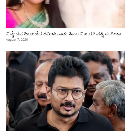
ವಿಚ್ಚೇದನ ಹಿಂಪಡೆದ ತಮಿಳುನಾಡು ಸಿಎಂ ವಿಜಯ್‌ ಪತ್ನಿ ಸಂಗೀತಾ
August 7, 2026