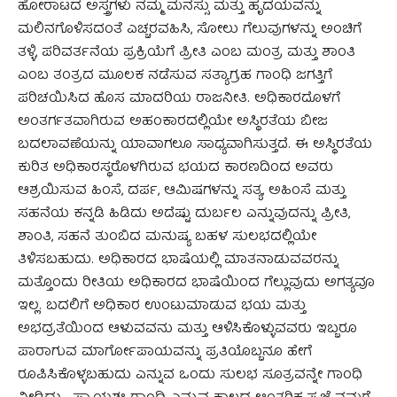
ಹೋರಾಟದ ಅಸ್ತ್ರಗಳು ನಮ್ಮ ಮನಸ್ಸು ಮತ್ತು ಹೃದಯವನ್ನು
ಮಲಿನಗೊಳಿಸದಂತೆ ಎಚ್ಚರವಹಿಸಿ, ಸೋಲು ಗೆಲುವುಗಳನ್ನು ಅಂಚಿಗೆ
ತಳ್ಳಿ, ಪರಿವರ್ತನೆಯ ಪ್ರಕ್ರಿಯೆಗೆ ಪ್ರೀತಿ ಎಂಬ ಮಂತ್ರ ಮತ್ತು ಶಾಂತಿ
ಎಂಬ ತಂತ್ರದ ಮೂಲಕ ನಡೆಸುವ ಸತ್ಯಾಗ್ರಹ ಗಾಂಧಿ ಜಗತ್ತಿಗೆ
ಪರಿಚಯಿಸಿದ ಹೊಸ ಮಾದರಿಯ ರಾಜನೀತಿ. ಅಧಿಕಾರದೊಳಗೆ
ಅಂತರ್ಗತವಾಗಿರುವ ಅಹಂಕಾರದಲ್ಲಿಯೇ ಅಸ್ಥಿರತೆಯ ಬೀಜ
ಬದಲಾವಣೆಯನ್ನು ಯಾವಾಗಲೂ ಸಾಧ್ಯವಾಗಿಸುತ್ತದೆ. ಈ ಅಸ್ಥಿರತೆಯ
ಕುರಿತ ಅಧಿಕಾರಸ್ಥರೊಳಗಿರುವ ಭಯದ ಕಾರಣದಿಂದ ಅವರು
ಆಶ್ರಯಿಸುವ ಹಿಂಸೆ, ದರ್ಪ, ಆಮಿಷಗಳನ್ನು ಸತ್ಯ, ಅಹಿಂಸೆ ಮತ್ತು
ಸಹನೆಯ ಕನ್ನಡಿ ಹಿಡಿದು ಅದೆಷ್ಟು ದುರ್ಬಲ ಎನ್ನುವುದನ್ನು ಪ್ರೀತಿ,
ಶಾಂತಿ, ಸಹನೆ ತುಂಬಿದ ಮನುಷ್ಯ ಬಹಳ ಸುಲಭದಲ್ಲಿಯೇ
ತಿಳಿಸಬಹುದು. ಅಧಿಕಾರದ ಭಾಷೆಯಲ್ಲಿ ಮಾತನಾಡುವವರನ್ನು
ಮತ್ತೊಂದು ರೀತಿಯ ಅಧಿಕಾರದ ಭಾಷೆಯಿಂದ ಗೆಲ್ಲುವುದು ಅಗತ್ಯವೂ
ಇಲ್ಲ. ಬದಲಿಗೆ ಅಧಿಕಾರ ಉಂಟುಮಾಡುವ ಭಯ ಮತ್ತು
ಅಭದ್ರತೆಯಿಂದ ಆಳುವವನು ಮತ್ತು ಆಳಿಸಿಕೊಳ್ಳುವವರು ಇಬ್ಬರೂ
ಪಾರಾಗುವ ಮಾರ್ಗೋಪಾಯವನ್ನು ಪ್ರತಿಯೊಬ್ಬನೂ ಹೇಗೆ
ರೂಪಿಸಿಕೊಳ್ಳಬಹುದು ಎನ್ನುವ ಒಂದು ಸುಲಭ ಸೂತ್ರವನ್ನೇ ಗಾಂಧಿ