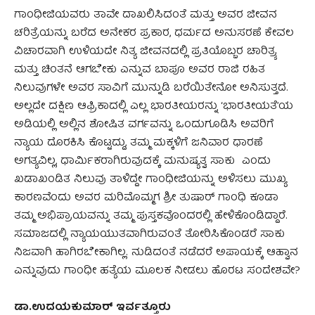
ಗಾಂಧೀಜಿಯವರು ತಾವೇ ದಾಖಲಿಸಿದಂತೆ ಮತ್ತು ಅವರ ಜೀವನ
ಚರಿತ್ರೆಯನ್ನು ಬರೆದ ಅನೇಕರ ಪ್ರಕಾರ, ಧರ್ಮದ ಅನುಸರಣೆ ಕೇವಲ
ವಿಚಾರವಾಗಿ ಉಳಿಯದೇ ನಿತ್ಯ ಜೀವನದಲ್ಲಿ ಪ್ರತಿಯೊಬ್ಬರ ಚಾರಿತ್ರ್ಯ
ಮತ್ತು ಚಿಂತನೆ ಆಗಬೇಕು ಎನ್ನುವ ಬಾಪೂ ಅವರ ರಾಜಿ ರಹಿತ
ನಿಲುವುಗಳೇ ಅವರ ಸಾವಿಗೆ ಮುನ್ನುಡಿ ಬರೆಯಿತೇನೋ ಅನಿಸುತ್ತದೆ.
ಅಲ್ಲದೇ ದಕ್ಷಿಣ ಆಫ್ರಿಕಾದಲ್ಲಿ ಎಲ್ಲ ಭಾರತೀಯರನ್ನು ‘ಭಾರತೀಯತೆ’ಯ
ಅಡಿಯಲ್ಲಿ ಅಲ್ಲಿನ ಶೋಷಿತ ವರ್ಗವನ್ನು ಒಂದುಗೂಡಿಸಿ ಅವರಿಗೆ
ನ್ಯಾಯ ದೊರಕಿಸಿ ಕೊಟ್ಟದ್ದು, ತಮ್ಮ ಮಕ್ಕಳಿಗೆ ಜನಿವಾರ ಧಾರಣೆ
ಅಗತ್ಯವಿಲ್ಲ, ಧಾರ್ಮಿಕರಾಗಿರುವುದಕ್ಕೆ ಮನುಷ್ಯತ್ವ ಸಾಕು ಎಂದು
ಖಡಾಖಂಡಿತ ನಿಲುವು ತಾಳಿದ್ದೇ ಗಾಂಧೀಜಿಯನ್ನು ಅಳಿಸಲು ಮುಖ್ಯ
ಕಾರಣವೆಂದು ಅವರ ಮರಿಮೊಮ್ಮಗ ಶ್ರೀ ತುಷಾರ್ ಗಾಂಧಿ ಕೂಡಾ
ತಮ್ಮ ಅಭಿಪ್ರಾಯವನ್ನು ತಮ್ಮ ಪುಸ್ತಕವೊಂದರಲ್ಲಿ ಹೇಳಿಕೊಂಡಿದ್ದಾರೆ.
ಸಮಾಜದಲ್ಲಿ ನ್ಯಾಯಯುತವಾಗಿರುವಂತೆ ತೋರಿಸಿಕೊಂಡರೆ ಸಾಕು
ನಿಜವಾಗಿ ಹಾಗಿರಬೇಕಾಗಿಲ್ಲ. ನುಡಿದಂತೆ ನಡೆದರೆ ಅಪಾಯಕ್ಕೆ ಆಹ್ವಾನ
ಎನ್ನುವುದು ಗಾಂಧೀ ಹತ್ಯೆಯ ಮೂಲಕ ನೀಡಲು ಹೊರಟ ಸಂದೇಶವೇ?
ಡಾ.ಉದಯಕುಮಾರ್‌ ಇರ್ವತ್ತೂರು