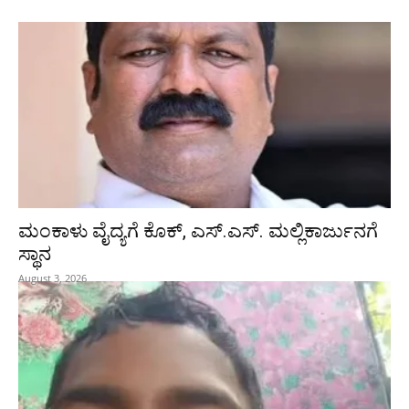
ಮಂಕಾಳು ವೈದ್ಯಗೆ ಕೊಕ್‌, ಎಸ್‌.ಎಸ್‌. ಮಲ್ಲಿಕಾರ್ಜುನಗೆ
ಸ್ಥಾನ
August 3, 2026