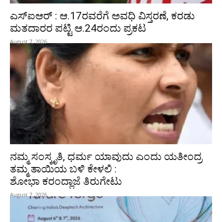
ಎಸ್‌ಐಆರ್‌ : ಆ.17ರವರೆಗೆ ಅವಧಿ ವಿಸ್ತರಣೆ, ಕರಡು
ಮತದಾರರ ಪಟ್ಟಿ ಆ.24ರಂದು ಪ್ರಕಟ
August 7, 2026
ನಮ್ಮ ಸಂಸ್ಕೃತಿ, ಧರ್ಮ ಯಾವುದು ಎಂದು ಯತೀಂದ್ರ
ತಮ್ಮ ತಾಯಿಯ ಬಳಿ ಕೇಳಲಿ :
ಶೋಭಾ ಕರಂದ್ಲಾಜೆ ತಿರುಗೇಟು
August 7, 2026