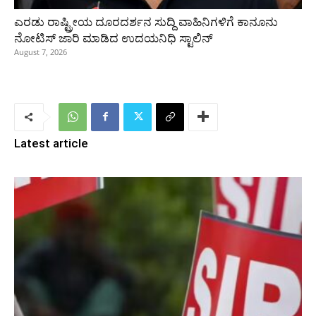
ಎರಡು ರಾಷ್ಟ್ರೀಯ ದೂರದರ್ಶನ ಸುದ್ದಿ ವಾಹಿನಿಗಳಿಗೆ ಕಾನೂನು
ನೋಟಿಸ್ ಜಾರಿ ಮಾಡಿದ ಉದಯನಿಧಿ ಸ್ಟಾಲಿನ್
August 7, 2026
Latest article