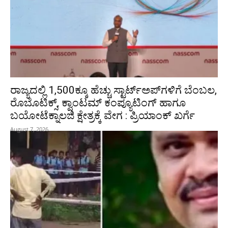
ರಾಜ್ಯದಲ್ಲಿ 1,500ಕ್ಕೂ ಹೆಚ್ಚು ಸ್ಟಾರ್ಟ್‌ಅಪ್‌ಗಳಿಗೆ ಬೆಂಬಲ,
ರೊಬೊಟಿಕ್ಸ್, ಕ್ವಾಂಟಮ್ ಕಂಪ್ಯೂಟಿಂಗ್ ಹಾಗೂ
ಬಯೋಟೆಕ್ನಾಲಜಿ ಕ್ಷೇತ್ರಕ್ಕೆ ವೇಗ : ಪ್ರಿಯಾಂಕ್‌ ಖರ್ಗೆ
August 7, 2026