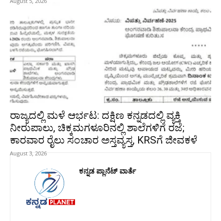
August 5, 2026
ರಾಜ್ಯದಲ್ಲಿ ಮಳೆ ಆರ್ಭಟ: ದಕ್ಷಿಣ ಕನ್ನಡದಲ್ಲಿ ವ್ಯಕ್ತಿ
ನೀರುಪಾಲು, ಚಿಕ್ಕಮಗಳೂರಿನಲ್ಲಿ ಶಾಲೆಗಳಿಗೆ ರಜೆ;
ಕಾರವಾರ ರೈಲು ಸಂಚಾರ ಅಸ್ತವ್ಯಸ್ತ, KRSಗೆ ಜೀವಕಳೆ
August 3, 2026
ಕನ್ನಡ ಪ್ಲಾನೆಟ್ ವಾರ್ತೆ