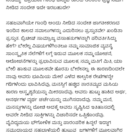
ನೀಡಿದ್ದು. ಪ್ರಾಯಶಃ ಗಾಂಧಿ ಎನ್ನುವ ಕಾಲದ ಆಂತರಿಕ ಪ್ರಜ್ಞೆ ನಮಗೆ
ನೀಡಿದ ಸಂದೇಶ ಇದೇ ಇರಬಹುದೇ?
ಸಹಜವಾಗಿಯೇ ಗಾಂಧಿ ಅಂದು ನೀಡಿದ ಸಂದೇಶ ಜಾಗತೀಕರಣದ
ಇಂದಿನ ಕಾಲದ ಸವಾಲುಗಳನ್ನು ಎದುರಿಸಲು ಪ್ರಸ್ತುತವೇ? ಖಂಡಿತಾ
ಪ್ರಸ್ತುತ. ಬ್ರಿಟೀಷ್ ಸಾಮ್ರಾಜ್ಯ ವಸಾಹತುಗಳನ್ನಾಗಿ ಪರಿವರ್ತಿಸಿದ್ದು
ಹೇಗೆ? ಬೇರೆಲ್ಲ ವಿಷಯಗಳಿಗಿಂತಲೂ ನಮ್ಮ ಸಾಮಾಜಿಕ ವ್ಯವಸ್ಥೆ,
ಸಾಂಸ್ಕೃತಿಕ ನೆಲೆಗಳಿಗೆ ಲಗ್ಗೆ ಇಡುವ ಮೂಲಕ ನಮ್ಮ ಯೋಚನೆ,
ಆಲೋಚನೆಗಳನ್ನು ಪ್ರಭಾವಿಸುವ ಮೂಲಕ, ನಮ್ಮ ಮತಿಗೆ ಮಿತಿ, ಯಾ
ಬೇಲಿ ಹಾಕುವ ಮೂಲಕವೇ ಹೊರತು ಬೇರೇನಲ್ಲ. ಈ ಕಾರಣದಿಂದಲೇ
ನಾವು ಅವರು ಭೂಮಿಯ ಮೇಲೆ ಎಳೆದ ಕಾಲ್ಪನಿಕ ರೇಖೆಗಳನ್ನೇ
ಗಡಿಗಳೆಂದು ಭಾವಿಸಿದೆವು, ಮನಸ್ಸಿಗೆ ಹಚ್ಚಿದ ತಾರತಮ್ಯದ ಮಸಿಯ
ಕಾರಣ ಅಸ್ಪೃಶ್ಯತೆಯನ್ನು ಮೀರದಾದೆವು. ಅವರು ಹುಟ್ಟು ಹಾಕಿದ ಅರ್ಥ,
ಅನರ್ಥಗಳ ವ್ಯರ್ಥ ಚರ್ಚೆಯನ್ನು ಮುಗಿಸದಾದೆವು. ನಮ್ಮ ಮನೆ,
ಮನಸ್ಸುಗಳನ್ನು ದೋಚಿ ಅದಕ್ಕೆ ಅವರು ಸೃಷ್ಟಿಸಿದ ಇತಿಹಾಸದಲ್ಲಿ
ಅವರೇ ನೀಡಿದ ಸಾಕ್ಷಿಗಳನ್ನು ವಿಚಾರಿಸದೇ ಒಪ್ಪಿಕೊಂಡೆವು.
ವೈವಿಧ್ಯಮಯ ಭೌಗೋಳಿಕ ಮತ್ತು ಪಾರಂಪರಿಕ ಹಿನ್ನಲೆ ಇದ್ದಾಗ
ಸಮುದಾಯದ ಸಹಬಾಳ್ವೆಯಲ್ಲಿ ಹುಟ್ಟುವ ಜಗಳಗಳಿಗೆ ಮೂಲವಾಗಿರ