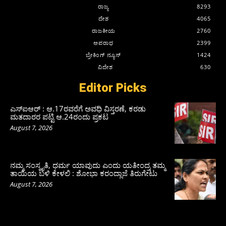
ರಾಜ್ಯ
8293
ದೇಶ
4065
ರಾಜಕೀಯ
2760
ಅಪರಾಧ
2399
ಬ್ರೇಕಿಂಗ್ ನ್ಯೂಸ್
1424
ವಿದೇಶ
630
Editor Picks
ಎಸ್‌ಐಆರ್‌ : ಆ.17ರವರೆಗೆ ಅವಧಿ ವಿಸ್ತರಣೆ, ಕರಡು
ಮತದಾರರ ಪಟ್ಟಿ ಆ.24ರಂದು ಪ್ರಕಟ
August 7, 2026
ನಮ್ಮ ಸಂಸ್ಕೃತಿ, ಧರ್ಮ ಯಾವುದು ಎಂದು ಯತೀಂದ್ರ ತಮ್ಮ
ತಾಯಿಯ ಬಳಿ ಕೇಳಲಿ : ಶೋಭಾ ಕರಂದ್ಲಾಜೆ ತಿರುಗೇಟು
August 7, 2026