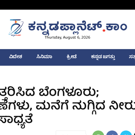
Thursday, August 6, 2026
ವಿದೇಶ
ಸಿನಿಮಾ
ಕ್ರೀಡೆ
ಕನ್ನಡ ಜಗತ್ತು
ಸತ
್ತರಿಸಿದ ಬೆಂಗಳೂರು;
ು, ಮನೆಗೆ ನುಗ್ಗಿದ ನೀರು
ಾಧ್ಯತೆ