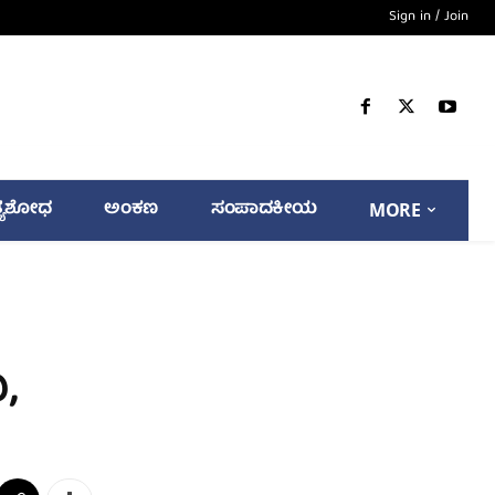
Sign in / Join
್ಯಶೋಧ
ಅಂಕಣ
ಸಂಪಾದಕೀಯ
MORE
,