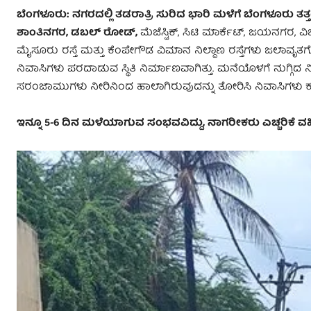
ಬೆಂಗಳೂರು
: ನಗರದಲ್ಲಿ ತಡರಾತ್ರಿ ಸುರಿದ ಭಾರಿ ಮಳೆಗೆ ಬೆಂಗಳೂರು ತ
ಶಾಂತಿನಗರ, ಡಬಲ್‌ ರೋಡ್‌,
ಮೆಜೆಸ್ಟಿಕ್, ಸಿಟಿ ಮಾರ್ಕೆಟ್, ಜಯನಗರ,
ಮೈಸೂರು ರಸ್ತೆ ಮತ್ತು ಕೆಂಪೇಗೌಡ ವಿಮಾನ ನಿಲ್ದಾಣ ರಸ್ತೆಗಳು ಜಲಾವ
ನಿವಾಸಿಗಳು ಪರದಾಡುವ ಸ್ಥಿತಿ ನಿರ್ಮಾಣವಾಗಿತ್ತು. ಮನೆಯೊಳಗೆ ನುಗ್ಗಿದ ನೀ
ಸರಂಜಾಮುಗಳು ನೀರಿನಿಂದ ಹಾಲಾಗಿರುವುದನ್ನು ತೋರಿಸಿ ನಿವಾಸಿಗಳು ಕಣ್ಣೀ
ಇನ್ನೂ 5-6 ದಿನ ಮಳೆಯಾಗುವ ಸಂಭವವಿದ್ದು, ನಾಗರೀಕರು ಎಚ್ಚರಿಕೆ 