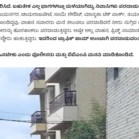
ತ್ತರಿಸಿದೆ. ಬಹುತೇಕ ಎಲ್ಲ ಭಾಗಗಳಲ್ಲೂ ಮಳೆಯಾಗಿದ್ದು, ನಿವಾಸಿಗಳು ಪರದಾಡು
 ವಿಜಯನಗರ, ಚಾಮರಾಜಪೇಟೆ, ಸಾಯಿ ಲೇಔಟ್‌, ಮಾನ್ಯತಾ ಟೆಕ್ ಪಾರ್ಕ್, ತುಮಕೂ
ೃತಗೊಂಡಿದ್ದವು. ವಾಹನ ಸವಾರರು ಮನೆ ತಲುಪಲು ಪರದಾಡಿದರೆ ನೀರು ನುಗ್ಗಿ
ರನ್ನು ಹೊರಹಾಕಲು ಪರದಾಡುತ್ತಿದ್ದರು. ಅಷ್ಟೇ ಅಲ್ಲ, ವಾಹನ, ಫ್ರಿಡ್ಜ್‌, ಸಾಮಾ
ರು ಹಾಕುತ್ತಿದ್ದರು.
ಇದರಿಂದ ಟ್ರಾಫಿಕ್ ಜಾಮ್ ಉಂಟಾಗಿ ಪರದಾಡುವಂತಾಗ
ವಹಿಸಬೇಕು ಎಂದು ಪೊಲೀಸರು ಮತ್ತು ಬಿಬಿಎಂಪಿ ಮನವಿ ಮಾಡಿಕೊಂಡಿದೆ.