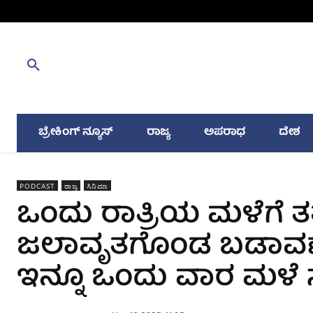
ಬ್ರೇಕಿಂಗ್ ನ್ಯೂಸ್
ರಾಜ್ಯ
ಅಪರಾಧ
ದೇಶ
PODCAST
ರಾಜ್ಯ
ಸಿನಿಮಾ
ಒಂದು ರಾತ್ರಿಯ ಮಳೆಗೆ ತತ
ಜಲಾವೃತಗೊಂಡ ಬಡಾವಣೆಗಳ
ಇನ್ನೂ ಒಂದು ವಾರ ಮಳೆ ಸ