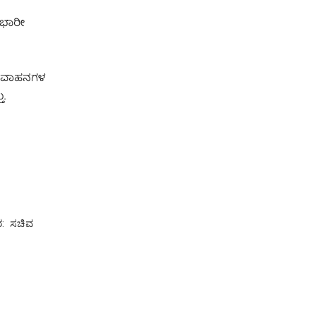
 ಭಾರೀ
ತು ವಾಹನಗಳ
ು.
ಾರ: ಸಚಿವ