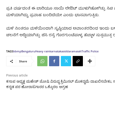
ಪ್ರತಿ ವರ್ಷದಂತೆ ಈ ಬಾರಿಯೂ ಸಾಯಿ ಲೇಔಟ್​​ ಮುಳುಗಿಹೋಗಿತ್ತು. ಸ
ಮಳೆಯಾಗಿದ್ದು, ಪ್ರವಾಹ ಬಂದಿದೆಯೇ ಎಂದು ಭಾಸವಾಗುತ್ತಿತು.
ಮಳೆ ನಿಂತರೂ ಮಳೆಯಿಂದಾಗಿ ಸೃಷ್ಟಿಯಾದ ಅವಾಂತರದಿಂದ ಇಂದು ಬಳೆಗ್ಗೆ ಕ
ಚಲನೆಗೆ ಅಡ್ಡಿಯಾಗಿತ್ತು. ಜೆಸಿ ರಸ್ತೆ, ಗೊರಗುಂಟೆಪಾಳ್ಯ, ಹೆಬ್ಬಾಳ ಸುತ್ತಮ
TAGS
bbmp
Bengaluru
Heavy rain
karnataka
siddaramaiah
Traffic Police
Share
Previous article
ಕಸಾಪ ಅಧ್ಯಕ್ಷ ಮಹೇಶ್‌ ಜೋಷಿ ವಿರುದ್ಧ ಕ್ರಿಮಿನಲ್‌ ಮೊಕದ್ದಮೆ ದಾಖಲಿಸಬೇಕು; ಸ
ಕನ್ನಡ ಪರ ಹೋರಾಟಗಾರರ ಒಕ್ಕೊರಲ ಆಗ್ರಹ