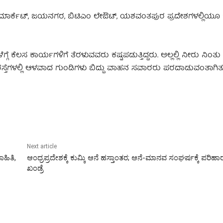
ಿಟಿ ಮಾರ್ಕೆಟ್, ಜಯನಗರ, ಬಿಟಿಎಂ ಲೇಔಟ್, ಯಶವಂತಪುರ ಪ್ರದೇಶಗಳಲ್ಲಿಯೂ
ೆಲಸ ಕಾರ್ಯಗಳಿಗೆ ತೆರಳುವವರು ಕಷ್ಟಪಡುತ್ತಿದ್ದರು. ಅಲ್ಲಲ್ಲಿ ನೀರು ನಿಂ
ುತ್ತ ರಸ್ತೆಗಳಲ್ಲಿ ಆಳವಾದ ಗುಂಡಿಗಳು ಬಿದ್ದು ವಾಹನ ಸವಾರರು ಪರದಾಡುವಂತಾಗಿತ್ತ
Next article
ಾಹಿತಿ,
ಆಂಧ್ರಪ್ರದೇಶಕ್ಕೆ ಕುಮ್ಕಿ ಆನೆ ಹಸ್ತಾಂತರ; ಆನೆ-ಮಾನವ ಸಂಘರ್ಷಕ್ಕೆ ಪರಿಹ
ಖಂಡ್ರೆ