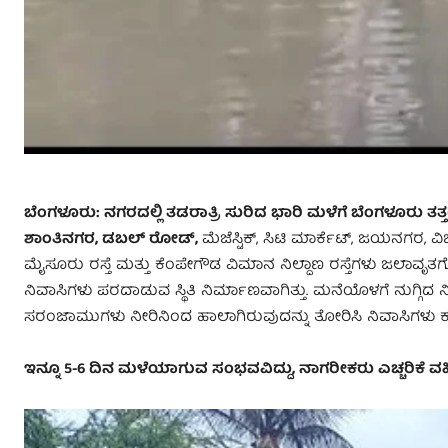
ಬೆಂಗಳೂರು
: ನಗರದಲ್ಲಿ ತಡರಾತ್ರಿ ಸುರಿದ ಭಾರಿ ಮಳೆಗೆ ಬೆಂಗಳೂರು ತ
ಶಾಂತಿನಗರ, ಡಬಲ್‌ ರೋಡ್‌,
ಮೆಜೆಸ್ಟಿಕ್, ಸಿಟಿ ಮಾರ್ಕೆಟ್, ಜಯನಗರ,
ಮೈಸೂರು ರಸ್ತೆ ಮತ್ತು ಕೆಂಪೇಗೌಡ ವಿಮಾನ ನಿಲ್ದಾಣ ರಸ್ತೆಗಳು ಜಲಾವ
ನಿವಾಸಿಗಳು ಪರದಾಡುವ ಸ್ಥಿತಿ ನಿರ್ಮಾಣವಾಗಿತ್ತು. ಮನೆಯೊಳಗೆ ನುಗ್ಗಿದ ನೀ
ಸರಂಜಾಮುಗಳು ನೀರಿನಿಂದ ಹಾಲಾಗಿರುವುದನ್ನು ತೋರಿಸಿ ನಿವಾಸಿಗಳು ಕಣ್ಣೀ
ಇನ್ನೂ 5-6 ದಿನ ಮಳೆಯಾಗುವ ಸಂಭವವಿದ್ದು, ನಾಗರೀಕರು ಎಚ್ಚರಿಕೆ 