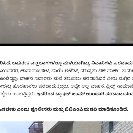
ತ್ತರಿಸಿದೆ. ಬಹುತೇಕ ಎಲ್ಲ ಭಾಗಗಳಲ್ಲೂ ಮಳೆಯಾಗಿದ್ದು, ನಿವಾಸಿಗಳು ಪರದಾಡು
 ವಿಜಯನಗರ, ಚಾಮರಾಜಪೇಟೆ, ಸಾಯಿ ಲೇಔಟ್‌, ಮಾನ್ಯತಾ ಟೆಕ್ ಪಾರ್ಕ್, ತುಮಕೂ
ೃತಗೊಂಡಿದ್ದವು. ವಾಹನ ಸವಾರರು ಮನೆ ತಲುಪಲು ಪರದಾಡಿದರೆ ನೀರು ನುಗ್ಗಿ
ರನ್ನು ಹೊರಹಾಕಲು ಪರದಾಡುತ್ತಿದ್ದರು. ಅಷ್ಟೇ ಅಲ್ಲ, ವಾಹನ, ಫ್ರಿಡ್ಜ್‌, ಸಾಮಾ
ರು ಹಾಕುತ್ತಿದ್ದರು.
ಇದರಿಂದ ಟ್ರಾಫಿಕ್ ಜಾಮ್ ಉಂಟಾಗಿ ಪರದಾಡುವಂತಾಗ
ವಹಿಸಬೇಕು ಎಂದು ಪೊಲೀಸರು ಮತ್ತು ಬಿಬಿಎಂಪಿ ಮನವಿ ಮಾಡಿಕೊಂಡಿದೆ.