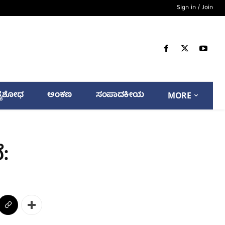
Sign in / Join
್ಯಶೋಧ
ಅಂಕಣ
ಸಂಪಾದಕೀಯ
MORE
: