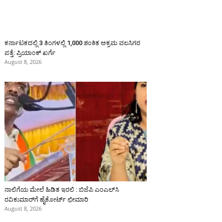
ಕರ್ನಾಟಕದಲ್ಲಿ 3 ತಿಂಗಳಲ್ಲಿ 1,000 ಶಂಕಿತ ಅಕ್ರಮ ವಲಸಿಗರ
ಪತ್ತೆ: ಪ್ರಿಯಾಂಕ್‌ ಖರ್ಗೆ
August 8, 2026
ನಾಲಿಗೆಯ ಮೇಲೆ ಹಿಡಿತ ಇರಲಿ : ಬಿಜೆಪಿ ಎಂಎಲ್‌ಸಿ
ರವಿಕುಮಾರ್‌ಗೆ ಹೈಕೋರ್ಟ್ ಛೀಮಾರಿ
August 8, 2026