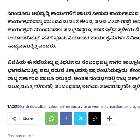
ಸಿಗಂದೂರು ಅಭಿವೃದ್ಧಿ ಕಾರ್ಯಗಳಿಗೆ ಚಾಲನೆ ನೀಡುವ ಕಾರ್ಯಕ್ರಮದ ಬಗ್ಗೆ ಪ
ಕಾರ್ಯಕ್ರಮವನ್ನು ಮುಂದೂಡುವಂತೆ ಕೇಂದ್ರ ಸಚಿವ ನಿತಿನ್ ಗಡ್ಕರಿ 
ಕಾರ್ಯಕ್ರಮ ಮುಂದೂಡಲು ಸಮ್ಮತಿಸಿದ್ದರೂ, ಕೂಡ ಇಲ್ಲಿನ ಸ್ಥಳೀಯ ಬಿಜ
ಆಯೋಜಿಸಿದ್ದಾರೆ. ನನಗೆ ಪೂರ್ವನಿಯೋಜಿತ ಕಾರ್ಯಕ್ರಮಗಳಂತೆ ವಿಜಯಪ
ಸಾಧ್ಯವಾಗುತ್ತಿಲ್ಲ ಎಂದರು.
ಬಿಜೆಪಿಯ ಈ ನಡೆಯನ್ನು ಪ್ರತಿಭಟಿಸಲು ಸಂಬಂಧಪಟ್ಟ ಸಾಗರ ತಾಲ್ಲೂ
ಭಾಗವಹಿಸುತ್ತಿಲ್ಲ. ನಮ್ಮ ನಡುವೆ ತಿಕ್ಕಾಟವನ್ನು ಪ್ರಾರಂಭಿಸಿರುವುದು ಕೇ
ರಾಜ್ಯ ಸರ್ಕಾರದ ಪಾಲೂ ಇರುತ್ತದೆ. ಅಂತಹ ಸಂದರ್ಭದಲ್ಲಿ ರಾಜ್ಯ ಸರ್ಕಾರ
ಮುಖ್ಯಮಂತ್ರಿಗಳಿಗಾಗಲಿ, ಸಂಬಂಧಪಟ್ಟ ಇಲಾಖಾ ಸಚಿವರನ್ನಾಗಲೀ, ಸ್
TAGS
500cr th ticket
dk shivakumar
free bus srvice to women
karnataka
shakiti scj
Share
Previous article