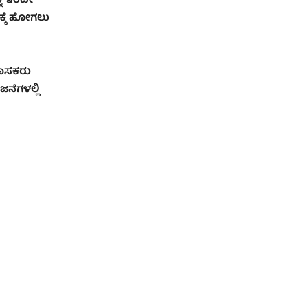
ನು ಇಂದೇ
ಕ್ಕೆ ಹೋಗಲು
ಶಾಸಕರು
ಜನೆಗಳಲ್ಲಿ