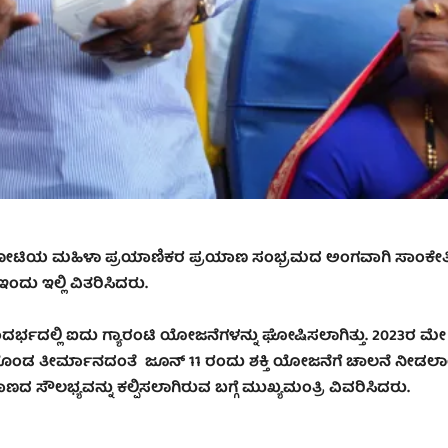
ನೇ ಕೋಟಿಯ ಮಹಿಳಾ ಪ್ರಯಾಣಿಕರ ಪ್ರಯಾಣ ಸಂಭ್ರಮದ ಅಂಗವಾಗಿ ಸಾಂಕೇತ
ದು ಇಲ್ಲಿ ವಿತರಿಸಿದರು.
ಲ್ಲಿ ಐದು ಗ್ಯಾರಂಟಿ ಯೋಜನೆಗಳನ್ನು ಘೋಷಿಸಲಾಗಿತ್ತು. 2023ರ ಮೇ
ಲಿ ಕೈಗೊಂಡ ತೀರ್ಮಾನದಂತೆ ಜೂನ್ 11 ರಂದು ಶಕ್ತಿ ಯೋಜನೆಗೆ ಚಾಲನೆ ನೀಡಲ
ದ ಸೌಲಭ್ಯವನ್ನು ಕಲ್ಪಿಸಲಾಗಿರುವ ಬಗ್ಗೆ ಮುಖ್ಯಮಂತ್ರಿ ವಿವರಿಸಿದರು.