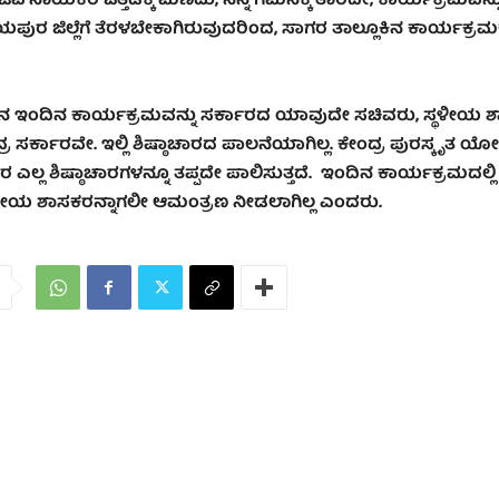
ೆಪಿ ನಾಯಕರ ಒತ್ತಡಕ್ಕೆ ಮಣಿದು, ನನ್ನ ಗಮನಕ್ಕೆ ತಾರದೇ, ಕಾರ್ಯಕ್ರಮವನ್
ುರ ಜಿಲ್ಲೆಗೆ ತೆರಳಬೇಕಾಗಿರುವುದರಿಂದ, ಸಾಗರ ತಾಲ್ಲೂಕಿನ ಕಾರ್ಯಕ್ರಮ
ಕಿನ ಇಂದಿನ ಕಾರ್ಯಕ್ರಮವನ್ನು ಸರ್ಕಾರದ ಯಾವುದೇ ಸಚಿವರು, ಸ್ಥಳೀಯ 
ಂದ್ರ ಸರ್ಕಾರವೇ. ಇಲ್ಲಿ ಶಿಷ್ಠಾಚಾರದ ಪಾಲನೆಯಾಗಿಲ್ಲ. ಕೇಂದ್ರ ಪುರಸ್ಕೃತ ಯೋ
 ಎಲ್ಲ ಶಿಷ್ಠಾಚಾರಗಳನ್ನೂ ತಪ್ಪದೇ ಪಾಲಿಸುತ್ತದೆ. ಇಂದಿನ ಕಾರ್ಯಕ್ರಮದಲ್ಲಿ
ಥಳೀಯ ಶಾಸಕರನ್ನಾಗಲೀ ಆಮಂತ್ರಣ ನೀಡಲಾಗಿಲ್ಲ ಎಂದರು.