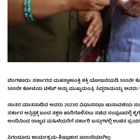
ಬೆಂಗಳೂರು: ಸರ್ಕಾರದ ಮಹತ್ವಾಕಾಂಕ್ಷಿ ಶಕ್ತಿ ಯೋಜನೆಯಡಿ 500
500ನೇ ಕೋಟಿಯ ಟಿಕೆಟ್‌ ಅನ್ನು ಮುಖ್ಯಮಂತ್ರಿ ಸಿದ್ದರಾಮಯ್ಯ ಅವರು ಇಂ
ನಂತರ ಮಾತನಾಡಿದ ಅವರು 2023ರ ವಿಧಾನಸಭಾ ಚುನಾವಣೆಯ ಸಂದರ್ಭದ
ಸರ್ಕಾರ ಅಸ್ತಿತ್ವಕ್ಕೆ ಬಂದ ತಕ್ಷಣ ಜಾರಿಗೊಳಿಸಲು ಸಚಿವ ಸಂಪುಟದಲ್
ಅಂದಿನಿಂದ ರಾಜ್ಯದ ಮಹಿಳೆಯರಿಗೆ ಸರ್ಕಾರಿ ಬಸ್ಸುಗಳಲ್ಲಿ ಉಚಿತ ಪ್ರಯಾಣ
ಸಿಗಂದೂರು ಕಾರ್ಯಕ್ರಮ-ಶಿಷ್ಠಾಚಾರ ಪಾಲನೆಯಾಗಿಲ್ಲ: