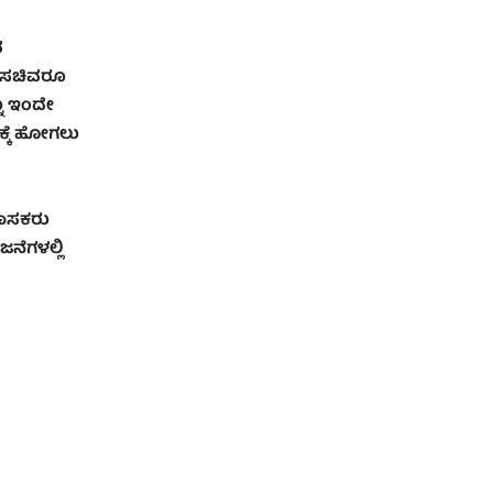
ವ
ರ ಸಚಿವರೂ
ನು ಇಂದೇ
ಕ್ಕೆ ಹೋಗಲು
ಶಾಸಕರು
ಜನೆಗಳಲ್ಲಿ