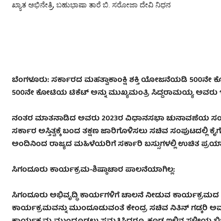
ಖ್ಯಾತ ಅಭಿನೇತ್ರಿ, ಬಹುಭಾಷಾ ತಾರೆ ಬಿ. ಸರೋಜಾ ದೇವಿ ನಿಧನ
ಬೆಂಗಳೂರು: ಸರ್ಕಾರದ ಮಹತ್ವಾಕಾಂಕ್ಷಿ ಶಕ್ತಿ ಯೋಜನೆಯಡಿ 500
500ನೇ ಕೋಟಿಯ ಟಿಕೆಟ್‌ ಅನ್ನು ಮುಖ್ಯಮಂತ್ರಿ ಸಿದ್ದರಾಮಯ್ಯ ಅವರು ಇಂ
ನಂತರ ಮಾತನಾಡಿದ ಅವರು 2023ರ ವಿಧಾನಸಭಾ ಚುನಾವಣೆಯ ಸಂದರ್ಭದ
ಸರ್ಕಾರ ಅಸ್ತಿತ್ವಕ್ಕೆ ಬಂದ ತಕ್ಷಣ ಜಾರಿಗೊಳಿಸಲು ಸಚಿವ ಸಂಪುಟದಲ್
ಅಂದಿನಿಂದ ರಾಜ್ಯದ ಮಹಿಳೆಯರಿಗೆ ಸರ್ಕಾರಿ ಬಸ್ಸುಗಳಲ್ಲಿ ಉಚಿತ ಪ್ರಯಾಣ
ಸಿಗಂದೂರು ಕಾರ್ಯಕ್ರಮ-ಶಿಷ್ಠಾಚಾರ ಪಾಲನೆಯಾಗಿಲ್ಲ:
ಸಿಗಂದೂರು ಅಭಿವೃದ್ಧಿ ಕಾರ್ಯಗಳಿಗೆ ಚಾಲನೆ ನೀಡುವ ಕಾರ್ಯಕ್ರಮದ ಬಗ್ಗೆ ಪ
ಕಾರ್ಯಕ್ರಮವನ್ನು ಮುಂದೂಡುವಂತೆ ಕೇಂದ್ರ ಸಚಿವ ನಿತಿನ್ ಗಡ್ಕರಿ 