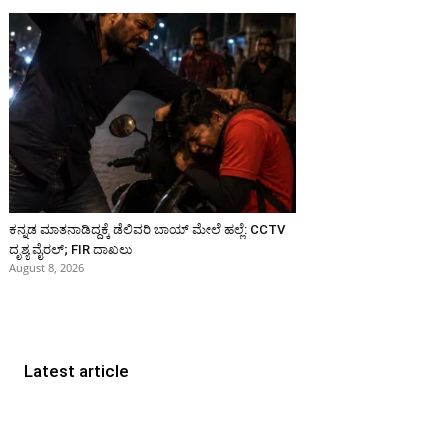
ಕನ್ನಡ ಮಾತನಾಡಿದ್ದಕ್ಕೆ ಡೆಲಿವರಿ ಬಾಯ್ ಮೇಲೆ ಹಲ್ಲೆ: CCTV
ದೃಶ್ಯ ವೈರಲ್; FIR ದಾಖಲು
August 8, 2026
Latest article