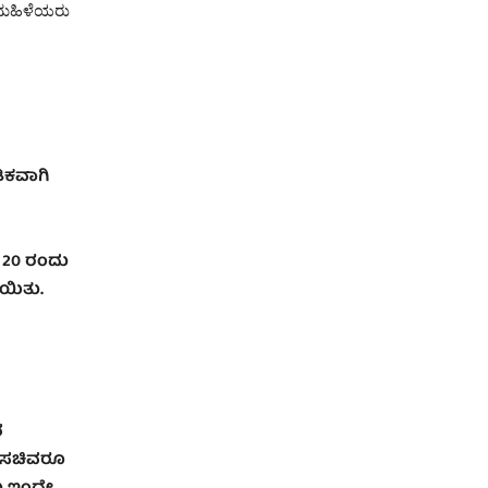
ು ಮಹಿಳೆಯರು
ಿಕವಾಗಿ
 20 ರಂದು
ಾಯಿತು.
ವ
ರ ಸಚಿವರೂ