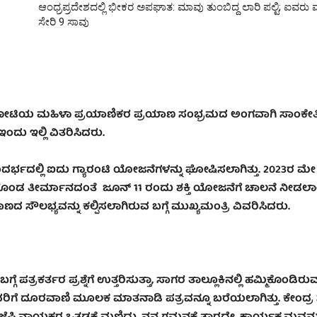
ಆಂಧ್ರಪ್ರದೇಶದಲ್ಲಿ ಭೀಕರ ಅಪಘಾತ: ಮಾವು ತುಂಬಿದ್ದ ಲಾರಿ ಪಲ್ಟಿ; ಐವರ
ಸೇರಿ 9 ಸಾವು
ನೇ ಕೋಟಿಯ ಮಹಿಳಾ ಪ್ರಯಾಣಿಕರ ಪ್ರಯಾಣ ಸಂಭ್ರಮದ ಅಂಗವಾಗಿ ಸಾಂಕೇತ
ದು ಇಲ್ಲಿ ವಿತರಿಸಿದರು.
ಲ್ಲಿ ಐದು ಗ್ಯಾರಂಟಿ ಯೋಜನೆಗಳನ್ನು ಘೋಷಿಸಲಾಗಿತ್ತು. 2023ರ ಮೇ
ಲಿ ಕೈಗೊಂಡ ತೀರ್ಮಾನದಂತೆ ಜೂನ್ 11 ರಂದು ಶಕ್ತಿ ಯೋಜನೆಗೆ ಚಾಲನೆ ನೀಡಲ
ದ ಸೌಲಭ್ಯವನ್ನು ಕಲ್ಪಿಸಲಾಗಿರುವ ಬಗ್ಗೆ ಮುಖ್ಯಮಂತ್ರಿ ವಿವರಿಸಿದರು.
ತ್ರಕರ್ತರ ಪ್ರಶ್ನೆಗೆ ಉತ್ತರಿಸುತ್ತಾ, ಸಾಗರ ತಾಲ್ಲೂಕಿನಲ್ಲಿ ಹಮ್ಮಿಕೊಂಡಿರು
ಅವರಿಗೆ ದೂರವಾಣಿ ಮೂಲಕ ಮಾತನಾಡಿ ಪತ್ರವನ್ನೂ ಬರೆಯಲಾಗಿತ್ತು. ಕೇಂದ್