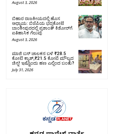
August 3, 2026
ಬಿಹಾರ ರಾಜಕೀಯದಲ್ಲಿ ಹೊಸ
ಅಧ್ಯಾಯ: ಬಿಜೆಪಿಯ ಭದ್ರಕೋಟೆ
ಬಾಂಕೀಪುರದಲ್ಲಿ ಪ್ರಶಾಂತ್ ಕಿಶೋರ್‌ಗೆ
ಐತಿಹಾಸಿಕ ಗೆಲುವು
August 3, 2026
ಮಾಜಿ ಬಸ್ ಚಾಲಕನ ಬಳಿ ₹28.5
ಕೋಟಿ ಕ್ಯಾಶ್,₹21.5 ಕೋಟಿ ಮೌಲ್ಯದ
ಚಿನ್ನ! ಇಷ್ಟೊಂದು ಹಣ ಎಲ್ಲಿಂದ ಬಂತು?
July 31, 2026