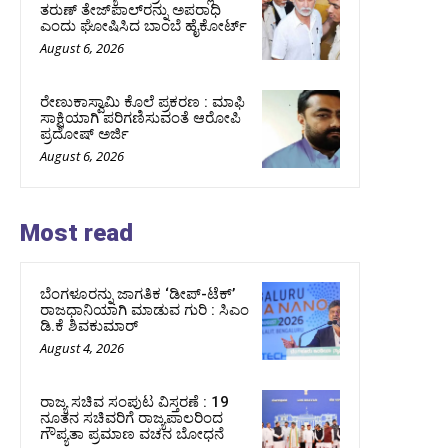
ತರುಣ್ ತೇಜ್‌ಪಾಲ್‌ರನ್ನು ಅಪರಾಧಿ
ಎಂದು ಘೋಷಿಸಿದ ಬಾಂಬೆ ಹೈಕೋರ್ಟ್
August 6, 2026
ರೇಣುಕಾಸ್ವಾಮಿ ಕೊಲೆ ಪ್ರಕರಣ : ಮಾಫಿ
ಸಾಕ್ಷಿಯಾಗಿ ಪರಿಗಣಿಸುವಂತೆ ಆರೋಪಿ
ಪ್ರದೋಷ್‌ ಅರ್ಜಿ
August 6, 2026
Most read
ಬೆಂಗಳೂರನ್ನು ಜಾಗತಿಕ ‘ಡೀಪ್-ಟೆಕ್’
ರಾಜಧಾನಿಯಾಗಿ ಮಾಡುವ ಗುರಿ : ಸಿಎಂ
ಡಿ.ಕೆ ಶಿವಕುಮಾರ್
August 4, 2026
ರಾಜ್ಯ ಸಚಿವ ಸಂಪುಟ ವಿಸ್ತರಣೆ : 19
ನೂತನ ಸಚಿವರಿಗೆ ರಾಜ್ಯಪಾಲರಿಂದ
ಗೌಪ್ಯತಾ ಪ್ರಮಾಣ ವಚನ ಬೋಧನೆ