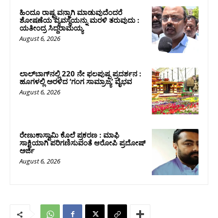
ಹಿಂದೂ ರಾಷ್ಟ್ರವನ್ನಾಗಿ ಮಾಡುವುದೆಂದರೆ
ಶೋಷಣೆಯ ವ್ಯವಸ್ಥೆಯನ್ನು ಮರಳಿ ತರುವುದು :
ಯತೀಂದ್ರ ಸಿದ್ದರಾಮಯ್ಯ
August 6, 2026
ಲಾಲ್‍ಬಾಗ್‍ನಲ್ಲಿ 220 ನೇ ಫಲಪುಷ್ಪ ಪ್ರದರ್ಶನ :
ಹೂಗಳಲ್ಲಿ ಅರಳಿದ ‘ಗಂಗ ಸಾಮ್ರಾಜ್ಯ’ ವೈಭವ
August 6, 2026
ರೇಣುಕಾಸ್ವಾಮಿ ಕೊಲೆ ಪ್ರಕರಣ : ಮಾಫಿ
ಸಾಕ್ಷಿಯಾಗಿ ಪರಿಗಣಿಸುವಂತೆ ಆರೋಪಿ ಪ್ರದೋಷ್‌
ಅರ್ಜಿ
August 6, 2026