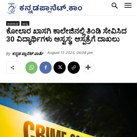
ಅಪರಾಧ
ರಾಜ್ಯ
ಕೋಲಾರ ಖಾಸಗಿ ಕಾಲೇಜಿನಲ್ಲಿ ತಿಂಡಿ ಸೇವಿಸಿದ
30 ವಿದ್ಯಾರ್ಥಿಗಳು ಅಸ್ವಸ್ಥ; ಆಸ್ಪತ್ರೆಗೆ ದಾಖಲು
August 13 2025, 06:08 pm
By
ಕನ್ನಡ ಪ್ಲಾನೆಟ್ ವಾರ್ತೆ