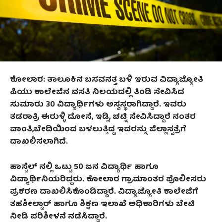
ಕೋಲಾರ
:
ತಾಲೂಕಿನ ಬಸವನತ್ತ ಬಳಿ ಇರುವ ವಿದ್ಯಾಜ್ಯೋತಿ
ಪಿಯು ಕಾಲೇಜಿನ ವಸತಿ ನಿಲಯದಲ್ಲಿ ತಿಂಡಿ ಸೇವಿಸಿದ
ಸುಮಾರು 30 ವಿದ್ಯಾರ್ಥಿಗಳು ಅಸ್ವಸ್ಥರಾಗಿದ್ದಾರೆ. ಇವರು
ತಡರಾತ್ರಿ ಈರುಳ್ಳಿ ದೋಸೆ, ಇಡ್ಲಿ, ಚಟ್ನಿ ಸೇವಿಸಿದ್ದಾರೆ ನಂತರ
ವಾಂತಿ,ಬೇದಿಯಿಂದ ಬಳಲುತ್ತಿದ್ದ ಇವರನ್ನು ಜಿಲ್ಲಾಸ್ಪತ್ರೆಗೆ
ದಾಖಲಿಸಲಾಗಿದೆ.
ಹಾಸ್ಟೆಲ್ ನಲ್ಲಿ ಒಟ್ಟು 50 ಜನ ವಿದ್ಯಾರ್ಥಿ ಹಾಗೂ
ವಿದ್ಯಾರ್ಥಿನಿಯರಿದ್ದರು. ಕೋಲಾರ ಗ್ರಾಮಾಂತರ ಪೊಲೀಸರು
ಪ್ರಕರಣ ದಾಖಲಿಸಿಕೊಂಡಿದ್ದಾರೆ. ವಿದ್ಯಾಜ್ಯೋತಿ ಕಾಲೇಜಿಗೆ
ತಹಶೀಲ್ದಾರ್ ಹಾಗೂ ಶಿಕ್ಷಣ ಇಲಾಖೆ ಅಧಿಕಾರಿಗಳು ಬೇಟಿ
ನೀಡಿ ಪರಿಶೀಳನೆ ನಡೆಸಿದ್ದಾರೆ.