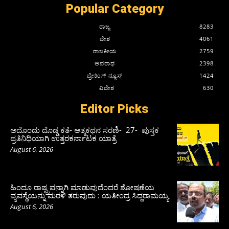
Popular Category
ರಾಜ್ಯ
8283
ದೇಶ
4061
ರಾಜಕೀಯ
2759
ಅಪರಾಧ
2398
ಬ್ರೇಕಿಂಗ್ ನ್ಯೂಸ್
1424
ವಿದೇಶ
630
Editor Picks
ಅದೊಂದು ದೊಡ್ಡ ಕತೆ- ಆತ್ಮಕಥನ ಸರಣಿ- 27- ಪುಸ್ತಕ
ಪ್ರತಿನಿಧಿಯಾಗಿ ಉತ್ತರಕರ್ನಾಟಕ ಯಾತ್ರೆ
August 6, 2026
ಹಿಂದೂ ರಾಷ್ಟ್ರವನ್ನಾಗಿ ಮಾಡುವುದೆಂದರೆ ಶೋಷಣೆಯ
ವ್ಯವಸ್ಥೆಯನ್ನು ಮರಳಿ ತರುವುದು : ಯತೀಂದ್ರ ಸಿದ್ದರಾಮಯ್ಯ
August 6, 2026