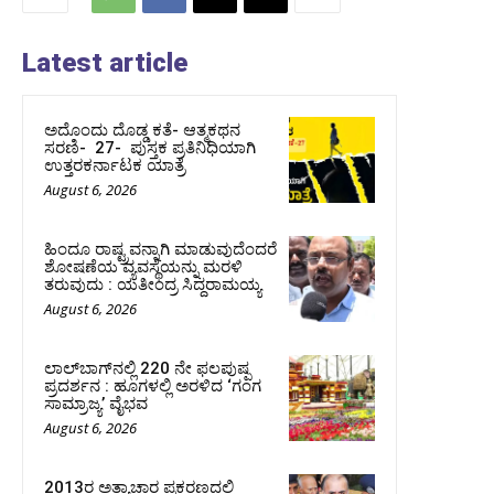
Latest article
ಅದೊಂದು ದೊಡ್ಡ ಕತೆ- ಆತ್ಮಕಥನ
ಸರಣಿ- 27- ಪುಸ್ತಕ ಪ್ರತಿನಿಧಿಯಾಗಿ
ಉತ್ತರಕರ್ನಾಟಕ ಯಾತ್ರೆ
August 6, 2026
ಹಿಂದೂ ರಾಷ್ಟ್ರವನ್ನಾಗಿ ಮಾಡುವುದೆಂದರೆ
ಶೋಷಣೆಯ ವ್ಯವಸ್ಥೆಯನ್ನು ಮರಳಿ
ತರುವುದು : ಯತೀಂದ್ರ ಸಿದ್ದರಾಮಯ್ಯ
August 6, 2026
ಲಾಲ್‍ಬಾಗ್‍ನಲ್ಲಿ 220 ನೇ ಫಲಪುಷ್ಪ
ಪ್ರದರ್ಶನ : ಹೂಗಳಲ್ಲಿ ಅರಳಿದ ‘ಗಂಗ
ಸಾಮ್ರಾಜ್ಯ’ ವೈಭವ
August 6, 2026
2013ರ ಅತ್ಯಾಚಾರ ಪ್ರಕರಣದಲ್ಲಿ