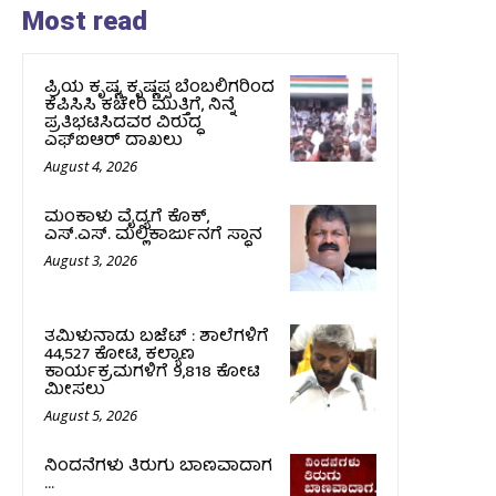
Most read
ಪ್ರಿಯ ಕೃಷ್ಣ, ಕೃಷ್ಣಪ್ಪ ಬೆಂಬಲಿಗರಿಂದ
ಕೆಪಿಸಿಸಿ ಕಚೇರಿ ಮುತ್ತಿಗೆ, ನಿನ್ನೆ
ಪ್ರತಿಭಟಿಸಿದವರ ವಿರುದ್ಧ
ಎಫ್‌ಐಆರ್‌ ದಾಖಲು
August 4, 2026
ಮಂಕಾಳು ವೈದ್ಯಗೆ ಕೊಕ್‌,
ಎಸ್‌.ಎಸ್‌. ಮಲ್ಲಿಕಾರ್ಜುನಗೆ ಸ್ಥಾನ
August 3, 2026
ತಮಿಳುನಾಡು ಬಜೆಟ್ : ಶಾಲೆಗಳಿಗೆ
₹44,527 ಕೋಟಿ, ಕಲ್ಯಾಣ
ಕಾರ್ಯಕ್ರಮಗಳಿಗೆ ₹9,818 ಕೋಟಿ
ಮೀಸಲು
August 5, 2026
ನಿಂದನೆಗಳು ತಿರುಗು ಬಾಣವಾದಾಗ
…