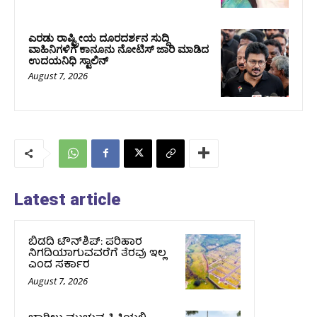
ಎರಡು ರಾಷ್ಟ್ರೀಯ ದೂರದರ್ಶನ ಸುದ್ದಿ
ವಾಹಿನಿಗಳಿಗೆ ಕಾನೂನು ನೋಟಿಸ್ ಜಾರಿ ಮಾಡಿದ
ಉದಯನಿಧಿ ಸ್ಟಾಲಿನ್
August 7, 2026
Latest article
ಬಿಡದಿ ಟೌನ್‌ಶಿಪ್‌: ಪರಿಹಾರ
ನಿಗದಿಯಾಗುವವರೆಗೆ ತೆರವು ಇಲ್ಲ
ಎಂದ ಸರ್ಕಾರ
August 7, 2026