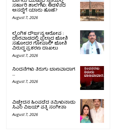
ಬಾಗಿಲು ಮುಚ್ಚುವ ಸ್ಥಿತಿಯಲ್ಲಿ
ಸರ್ಕಾರಿ ಶಾಲೆಗಳು: ಆಡಳಿತದ
ಅಸಡ್ಡೆಗೆ ಯಾರು ಹೊಣೆ?
August 7, 2026
ಲೈಂಗಿಕ ದೌರ್ಜನ್ಯ ಆರೋಪ :
ಧಾರವಾಡದಲ್ಲಿ ಪ್ರಲ್ಹಾದ ಜೋಶಿ
ಸಹೋದರ ಗೋಪಾಲ್ ಜೋಶಿ
ವಿರುದ್ಧ ಪ್ರಕರಣ ದಾಖಲು
August 7, 2026
ನಿಂದನೆಗಳು ತಿರುಗು ಬಾಣವಾದಾಗ
…
August 7, 2026
ವಿಚ್ಚೇದನ ಹಿಂಪಡೆದ ತಮಿಳುನಾಡು
ಸಿಎಂ ವಿಜಯ್‌ ಪತ್ನಿ ಸಂಗೀತಾ
August 7, 2026