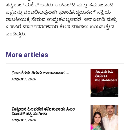
ಸತ್ಯಪಾಲ್ ಮಲಿಕ್ ಅವರು ಆರ್‌ಎಲ್‌ಡಿ ಮತ್ತು ಸಮಾಜವಾದಿ
ಪಕ್ಷವನ್ನು ಬೆಂಬಲಿಸುವುದಾಗಿ ಘೋಷಿಸಿದ್ದರು.ನನಗೆ ಸಕ್ರಿಯ
ರಾಜಕೀಯಕ್ಕೆ ಸೇರುವ ಉದ್ದೇಶವಿಲ್ಲ,ಆದರೆ ಆರ್‌ಎಲ್‌ಡಿ ಮತ್ತು
ಎಸ್‌ಪಿಗೆ ಮಾರ್ಗದರ್ಶಕನಾಗಿ ಕೆಲಸ ಮಾಡಲು ಬಯಸುತ್ತೇನೆ
ಎಂದಿದ್ದರು.
More articles
ನಿಂದನೆಗಳು ತಿರುಗು ಬಾಣವಾದಾಗ …
August 7, 2026
ವಿಚ್ಚೇದನ ಹಿಂಪಡೆದ ತಮಿಳುನಾಡು ಸಿಎಂ
ವಿಜಯ್‌ ಪತ್ನಿ ಸಂಗೀತಾ
August 7, 2026