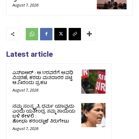
August 7, 2026
Latest article
ಎಸ್‌ಐಆರ್‌ : ಆ.17ರವರೆಗೆ ಅವಧಿ
ವಿಸ್ತರಣೆ, ಕರಡು ಮತದಾರರ ಪಟ್ಟಿ
ಆ.24ರಂದು ಪ್ರಕಟ
August 7, 2026
ನಮ್ಮ ಸಂಸ್ಕೃತಿ, ಧರ್ಮ ಯಾವುದು
ಎಂದು ಯತೀಂದ್ರ ತಮ್ಮ ತಾಯಿಯ
ಬಳಿ ಕೇಳಲಿ :
ಶೋಭಾ ಕರಂದ್ಲಾಜೆ ತಿರುಗೇಟು
August 7, 2026