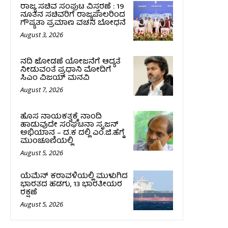
ರಾಜ್ಯ ಸಚಿವ ಸಂಪುಟ ವಿಸ್ತರಣೆ : 19
ನೂತನ ಸಚಿವರಿಗೆ ರಾಜ್ಯಪಾಲರಿಂದ
ಗೌಪ್ಯತಾ ಪ್ರಮಾಣ ವಚನ ಬೋಧನೆ
August 3, 2026
ನದಿ ಜೋಡಣೆ ಯೋಜನೆಗೆ ಆದ್ಯತೆ
ನೀಡುವಂತೆ ಪ್ರಧಾನಿ ಮೋದಿಗೆ
ಸಿಎಂ ವಿಜಯ್‌ ಮನವಿ
August 7, 2026
ಹೊಸ ನಾಯಕತ್ವಕ್ಕೆ ನಾಂದಿ
ಹಾಡುವುದೇ ಸಂಘಟನಾ ಸೃಜನ್
ಅಭಿಯಾನ – ದ.ಕ ದಲ್ಲಿ ಎಂ.ಜಿ.ಹೆಗ್ಡೆ
ಮುಂಚೂಣಿಯಲ್ಲಿ
August 5, 2026
ಯೆಮೆನ್‌ ಕರಾವಳಿಯಲ್ಲಿ ಮುಳುಗಿದ
ಭಾರತದ ಹಡಗು, 13 ಭಾರತೀಯರ
ರಕ್ಷಣೆ
August 5, 2026