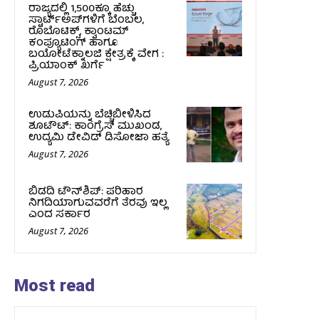
ರಾಜ್ಯದಲ್ಲಿ 1,500ಕ್ಕೂ ಹೆಚ್ಚು
ಸ್ಟಾರ್ಟ್‌ಅಪ್‌ಗಳಿಗೆ ಬೆಂಬಲ,
ರೊಬೊಟಿಕ್ಸ್, ಕ್ವಾಂಟಮ್
ಕಂಪ್ಯೂಟಿಂಗ್ ಹಾಗೂ
ಬಯೋಟೆಕ್ನಾಲಜಿ ಕ್ಷೇತ್ರಕ್ಕೆ ವೇಗ :
ಪ್ರಿಯಾಂಕ್‌ ಖರ್ಗೆ
August 7, 2026
ಉಡುಪಿಯನ್ನು ಬೆಚ್ಚಿಬೀಳಿಸಿದ
ಶೂಟೌಟ್‌: ಕಾಂಗ್ರೆಸ್‌ ಮುಖಂಡ,
ಉದ್ಯಮಿ ಡೇವಿಡ್ ಡಿಸೋಜಾ ಹತ್ಯೆ
August 7, 2026
ಬಿಡದಿ ಟೌನ್‌ಶಿಪ್‌: ಪರಿಹಾರ
ನಿಗದಿಯಾಗುವವರೆಗೆ ತೆರವು ಇಲ್ಲ
ಎಂದ ಸರ್ಕಾರ
August 7, 2026
Most read