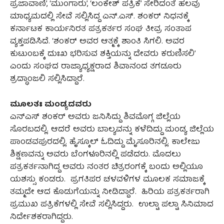
ಪ್ರಜಾವಾಣಿ’, ‘ಮುಂಗಾರು’, ‘ಲಂಕೇಶ್ ಪತ್ರಿಕೆ’ ಸೇರಿದಂತೆ ಹಲವು
ಮಾಧ್ಯಮದಲ್ಲಿ ಸೇವೆ ಸಲ್ಲಿಸಿದ್ದ ಎನ್.ಎಸ್. ಶಂಕರ್ ನಿಧನಕ್ಕೆ
ಕರ್ನಾಟಕ ಕಾರ್ಯನಿರತ ಪತ್ರಕರ್ತರ ಸಂಘ ತೀವ್ರ ಸಂತಾಪ
ವ್ಯಕ್ತಪಡಿಸಿದೆ. ‘ಶಂಕರ್ ಅವರ ಆತ್ಮಕ್ಕೆ ಶಾಂತಿ ಸಿಗಲಿ. ಅವರ
ಕುಟುಂಬಕ್ಕೆ ದುಃಖ ಭರಿಸುವ ಶಕ್ತಿಯನ್ನು ದೇವರು ಕರುಣಿಸಲಿ’
ಎಂದು ಸಂಘದ ರಾಜ್ಯಾಧ್ಯಕ್ಷರಾದ ಶಿವಾನಂದ ತಗಡೂರು
ಶ್ರದ್ಧಾಂಜಲಿ ಸಲ್ಲಿಸಿದ್ದಾರೆ.
ಮೂಲತಃ ಮಂಡ್ಯದವರು
ಎನ್​ಎಸ್ ಶಂಕರ್ ಅವರು ಜನಿಸಿದ್ದು ಶಿವಮೊಗ್ಗ ಜಿಲ್ಲೆಯ
ಸೊರಬದಲ್ಲಿ. ಆದರೆ ಅವರು ಬಾಲ್ಯವನ್ನು ಕಳೆದಿದ್ದು ಮಂಡ್ಯ ಜಿಲ್ಲೆಯ
ಪಾಂಡವಪುರದಲ್ಲಿ. ಹೈಸ್ಕೂಲ್ ಓದಿದ್ದು ಮೈಸೂರಿನಲ್ಲಿ. ಕಾಲೇಜು
ಶಿಕ್ಷಣವನ್ನು ಅವರು ಬೆಂಗಳೂರಿನಲ್ಲಿ ಪಡೆದರು. ಮೊದಲು
ಪತ್ರಕರ್ತನಾಗಿದ್ದ ಅವರು ನಂತರ ಚಿತ್ರರಂಗಕ್ಕೆ ಬಂದು ಅಲ್ಲಿಯೂ
ಯಶಸ್ಸು ಕಂಡರು. ಪ್ರಗತಿಪರ ಚಳವಳಿಗಳ ಮೂಲಕ ಸಮಾಜಕ್ಕೆ
ತಮ್ಮದೇ ಆದ ಕೊಡುಗೆಯನ್ನು ನೀಡಿದ್ದಾರೆ. ಹಿರಿಯ ಪತ್ರಕರ್ತರಾಗಿ
ಪ್ರಮುಖ ಪತ್ರಿಕೆಗಳಲ್ಲಿ ಸೇವೆ ಸಲ್ಲಿಸಿದ್ದರು. ಉಲ್ಟಾ ಪಲ್ಟಾ ಸಿನಿಮಾದ
ನಿರ್ದೇಶಕರಾಗಿದ್ದರು.