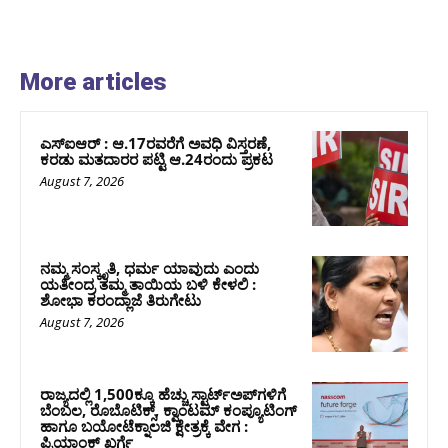
More articles
ಎಸ್‌ಐಆರ್‌ : ಆ.17ರವರೆಗೆ ಅವಧಿ ವಿಸ್ತರಣೆ,
ಕರಡು ಮತದಾರರ ಪಟ್ಟಿ ಆ.24ರಂದು ಪ್ರಕಟ
August 7, 2026
ನಮ್ಮ ಸಂಸ್ಕೃತಿ, ಧರ್ಮ ಯಾವುದು ಎಂದು
ಯತೀಂದ್ರ ತಮ್ಮ ತಾಯಿಯ ಬಳಿ ಕೇಳಲಿ :
ಶೋಭಾ ಕರಂದ್ಲಾಜೆ ತಿರುಗೇಟು
August 7, 2026
ರಾಜ್ಯದಲ್ಲಿ 1,500ಕ್ಕೂ ಹೆಚ್ಚು ಸ್ಟಾರ್ಟ್‌ಅಪ್‌ಗಳಿಗೆ
ಬೆಂಬಲ, ರೊಬೊಟಿಕ್ಸ್, ಕ್ವಾಂಟಮ್ ಕಂಪ್ಯೂಟಿಂಗ್
ಹಾಗೂ ಬಯೋಟೆಕ್ನಾಲಜಿ ಕ್ಷೇತ್ರಕ್ಕೆ ವೇಗ :
ಪ್ರಿಯಾಂಕ್‌ ಖರ್ಗೆ