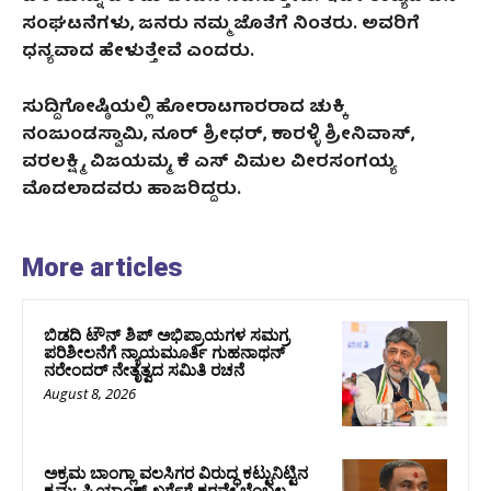
ಸಂಘಟನೆಗಳು
,
ಜನರು ನಮ್ಮ ಜೊತೆಗೆ ನಿಂತರು. ಅವರಿಗೆ
ಧನ್ಯವಾದ ಹೇಳುತ್ತೇವೆ ಎಂದರು.
ಸುದ್ದಿಗೋಷ್ಠಿಯಲ್ಲಿ ಹೋರಾಟಗಾರರಾದ ಚುಕ್ಕಿ
ನಂಜುಂಡಸ್ವಾಮಿ
,
ನೂರ್ ಶ್ರೀಧರ್
,
ಕಾರಳ್ಳಿ ಶ್ರೀನಿವಾಸ್
,
ವರಲಕ್ಷ್ಮಿ
,
ವಿಜಯಮ್ಮ
,
ಕೆ ಎಸ್‌ ವಿಮಲ ವೀರಸಂಗಯ್ಯ
ಮೊದಲಾದವರು ಹಾಜರಿದ್ದರು.
More articles
ಬಿಡದಿ ಟೌನ್ ಶಿಪ್ ಅಭಿಪ್ರಾಯಗಳ ಸಮಗ್ರ
ಪರಿಶೀಲನೆಗೆ ನ್ಯಾಯಮೂರ್ತಿ ಗುಹನಾಥನ್
ನರೇಂದರ್ ನೇತೃತ್ವದ ಸಮಿತಿ ರಚನೆ
August 8, 2026
ಅಕ್ರಮ ಬಾಂಗ್ಲಾ ವಲಸಿಗರ ವಿರುದ್ಧ ಕಟ್ಟುನಿಟ್ಟಿನ
ಕ್ರಮ: ಪ್ರಿಯಾಂಕ್ ಖರ್ಗೆಗೆ ಕರವೇ ಬೆಂಬಲ