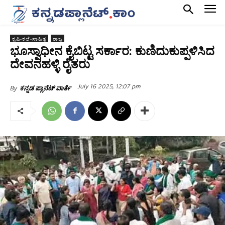
ಕೃಷಿ-ಕಲೆ-ಸಾಹಿತ್ಯ
ರಾಜ್ಯ
ಭೂಸ್ವಾಧೀನ ಕೈಬಿಟ್ಟ ಸರ್ಕಾರ: ಕುಣಿದುಕುಪ್ಪಳಿಸಿದ
ದೇವನಹಳ್ಳಿ ರೈತರು
July 16 2025, 12:07 pm
By
ಕನ್ನಡ ಪ್ಲಾನೆಟ್ ವಾರ್ತೆ