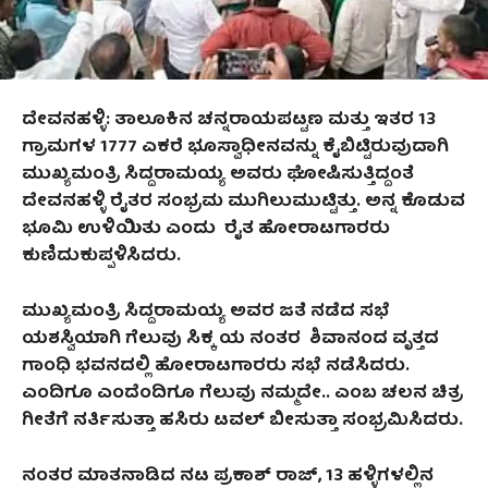
ದೇವನಹಳ್ಳಿ: ತಾಲೂಕಿನ ಚನ್ನರಾಯಪಟ್ಟಣ ಮತ್ತು ಇತರ
13
ಗ್ರಾಮಗಳ
1777
ಎಕರೆ ಭೂಸ್ವಾಧೀನವನ್ನು ಕೈಬಿಟ್ಟಿರುವುದಾಗಿ
ಮುಖ್ಯಮಂತ್ರಿ ಸಿದ್ದರಾಮಯ್ಯ ಅವರು ಘೋಷಿಸುತ್ತಿದ್ದಂತೆ
ದೇವನಹಳ್ಳಿ ರೈತರ ಸಂಭ್ರಮ ಮುಗಿಲುಮುಟ್ಟಿತ್ತು. ಅನ್ನ ಕೊಡುವ
ಭೂಮಿ ಉಳಿಯಿತು ಎಂದು ರೈತ ಹೋರಾಟಗಾರರು
ಕುಣಿದುಕುಪ್ಪಳಿಸಿದರು.
ಮುಖ್ಯಮಂತ್ರಿ ಸಿದ್ದರಾಮಯ್ಯ ಅವರ ಜತೆ ನಡೆದ ಸಭೆ
ಯಶಸ್ವಿಯಾಗಿ ಗೆಲುವು ಸಿಕ್ಕ ಯ ನಂತರ ಶಿವಾನಂದ ವೃತ್ತದ
ಗಾಂಧಿ ಭವನದಲ್ಲಿ ಹೋರಾಟಗಾರರು ಸಭೆ ನಡೆಸಿದರು.
ಎಂದಿಗೂ ಎಂದೆಂದಿಗೂ ಗೆಲುವು ನಮ್ಮದೇ.. ಎಂಬ ಚಲನ ಚಿತ್ರ
ಗೀತೆಗೆ ನರ್ತಿಸುತ್ತಾ ಹಸಿರು ಟವಲ್ ಬೀಸುತ್ತಾ ಸಂಭ್ರಮಿಸಿದರು.
ನಂತರ ಮಾತನಾಡಿದ ನಟ ಪ್ರಕಾಶ್ ರಾಜ್
, 13
ಹಳ್ಳಿಗಳಲ್ಲಿನ