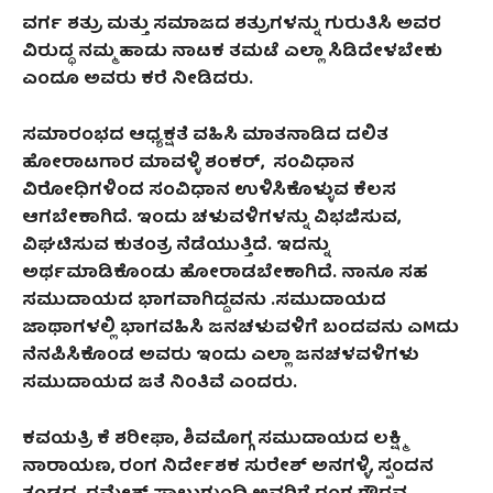
ವರ್ಗ ಶತ್ರು
ಮತ್ತು
ಸಮಾಜದ ಶತ್ರು
ಗಳ
ನ್ನು ಗು
ರುತಿಸಿ
ಅವರ
ವಿರುದ್ಧ ನಮ್ಮ ಹಾಡು ನಾಟಕ ತಮಟೆ ಎಲ್ಲಾ ಸಿಡಿದೇಳಬೇ
ಕು
ಎಂದೂ ಅವರು ಕರೆ ನೀಡಿದರು.
ಸಮಾರಂಭದ ಆಧ್ಯಕ್ಷತೆ ವಹಿಸಿ ಮಾತನಾಡಿದ ದಲಿತ
ಹೋರಾಟಗಾರ
ಮಾವಳ್ಳಿ ಶಂಕರ್
,
ಸಂವಿಧಾನ
ವಿರೋಧಿಗಳಿಂದ ಸಂವಿಧಾನ ಉಳಿಸಿಕೊಳ್ಳುವ ಕೆಲಸ
ಆಗಬೇಕಾಗಿದೆ
.
ಇಂದು ಚಳುವಳಿಗಳ
ನ್ನು
ವಿಭಜಿಸುವ
,
ವಿಘಟಿಸುವ ಕುತಂತ್ರ ನೆಡೆಯುತ್ತಿದೆ
.
ಇದನ್ನು
ಅರ್ಥಮಾಡಿಕೊಂಡು ಹೋರಾಡಬೇಕಾಗಿದೆ
.
ನಾನೂ
ಸಹ
ಸಮುದಾಯದ ಭಾಗವಾಗಿದ್ದವನು
.
ಸಮುದಾಯದ
ಜಾಥಾಗಳಲ್ಲಿ ಭಾಗವಹಿಸಿ ಜನಚಳುವಳಿಗೆ ಬಂದವನು
ಎMದು
ನೆನಪಿಸಿಕೊಂಡ ಅವರು
ಇಂದು ಎಲ್ಲಾ ಜನಚಳವಳಿಗಳು
ಸಮುದಾಯದ ಜತೆ
ನಿಂತಿವೆ ಎಂದರು.
ಕವಯತ್ರಿ ಕೆ ಶರೀಫಾ
,
ಶಿವಮೊಗ್ಗ ಸಮುದಾಯದ ಲಕ್ಷ್ಮಿ
ನಾರಾಯಣ
,
ರಂಗ ನಿರ್ದೇಶಕ ಸುರೇಶ್ ಅನಗಳ್ಳಿ
,
ಸ್ಪಂದನ