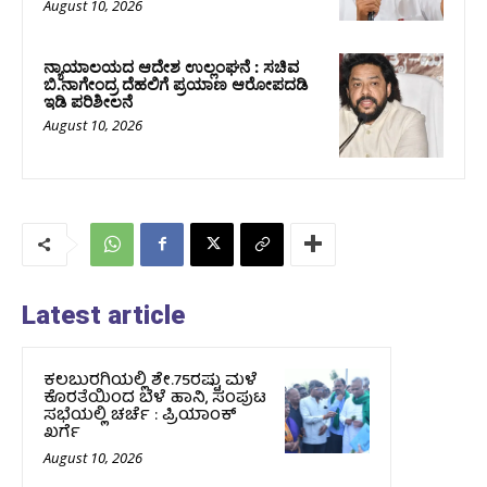
August 10, 2026
ನ್ಯಾಯಾಲಯದ ಆದೇಶ ಉಲ್ಲಂಘನೆ : ಸಚಿವ
ಬಿ.ನಾಗೇಂದ್ರ ದೆಹಲಿಗೆ ಪ್ರಯಾಣ ಆರೋಪದಡಿ
ಇಡಿ ಪರಿಶೀಲನೆ
August 10, 2026
Latest article
ಕಲಬುರಗಿಯಲ್ಲಿ ಶೇ.75ರಷ್ಟು ಮಳೆ
ಕೊರತೆಯಿಂದ ಬೆಳೆ ಹಾನಿ, ಸಂಪುಟ‌
ಸಭೆಯಲ್ಲಿ ಚರ್ಚೆ : ಪ್ರಿಯಾಂಕ್
ಖರ್ಗೆ
August 10, 2026