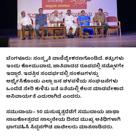
ಬೆಂಗಳೂರು:
ಸಂಸ್ಕೃತಿ ವಾಣಿ
ಜ್ಯೀ
ಕರಣಗೊಂಡಿದೆ.
ಶತ್ರುಗಳು
ಇಂದು ಕೋಮುವಾದ
,
ಜಾತಿವಾದದ ರೂಪದಲ್ಲಿ ನಮ್ಮೊಳಗೇ
ಇ
ದ್ದಾರೆ.
ಇವತ್ತಿನ ಸಂದರ್ಭದಲ್ಲಿ ಸಂಕಟಗಳನ್ನು
ಅರ್ಥೈಸಿಕೊಂಡು ಎಲ್ಲಾ ಜನ ಚಳವಳಿಯ ಸಂಘಟನೆಗಳು
ಒಂದೆಡೆ ಸೇರಿ ಕುಳಿತು
ಜತೆ ಜತೆಯಲ್ಲಿ
ಕೆಲಸ ಮಾಡಬೇಕಾ
ದ
ಅನಿವಾರ್ಯತೆ ಎದುರಾಗಿದೆ ಎಂದರು
.
ಸಮುದಾಯ
–
50
ಮನುಷ್ಯತ್ವದೆಡೆಗೆ ಸಮುದಾಯ ಜಾಥಾ
ನಾಟಕೋತ್ಸವದ ನಾಲ್ಕನೇಯ ದಿನ
ದ
ಮುಖ್ಯ ಅತಿಥಿ
ಗಳಾಗಿ
ಭಾಗವಹಿಸಿ ಸಿದ್ದನಗೌಡ ಪಾಟೀಲರು ಮಾತನಾಡಿದ
ರು.