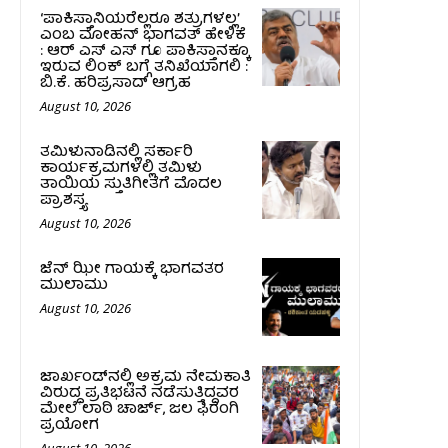
‘ಪಾಕಿಸ್ತಾನಿಯರೆಲ್ಲರೂ ಶತ್ರುಗಳಲ್ಲ’
ಎಂಬ ಮೋಹನ್‌ ಭಾಗವತ್ ಹೇಳಿಕೆ
: ಆರ್ ಎಸ್ ಎಸ್ ಗೂ ಪಾಕಿಸ್ತಾನಕ್ಕೂ
ಇರುವ ಲಿಂಕ್ ಬಗ್ಗೆ ತನಿಖೆಯಾಗಲಿ :
ಬಿ.ಕೆ. ಹರಿಪ್ರಸಾದ್‌ ಆಗ್ರಹ
August 10, 2026
ತಮಿಳುನಾಡಿನಲ್ಲಿ ಸರ್ಕಾರಿ
ಕಾರ್ಯಕ್ರಮಗಳಲ್ಲಿ ತಮಿಳು
ತಾಯಿಯ ಸ್ತುತಿಗೀತೆಗೆ ಮೊದಲ
ಪ್ರಾಶಸ್ತ್ಯ
August 10, 2026
ಜೆನ್ ಝೀ ಗಾಯಕ್ಕೆ ಭಾಗವತರ
ಮುಲಾಮು
August 10, 2026
ಜಾರ್ಖಂಡ್‌ನಲ್ಲಿ ಅಕ್ರಮ ನೇಮಕಾತಿ
ವಿರುದ್ಧ ಪ್ರತಿಭಟನೆ ನಡೆಸುತ್ತಿದ್ದವರ
ಮೇಲೆ ಲಾಠಿ ಚಾರ್ಜ್‌, ಜಲ ಫಿರಂಗಿ
ಪ್ರಯೋಗ
August 10, 2026