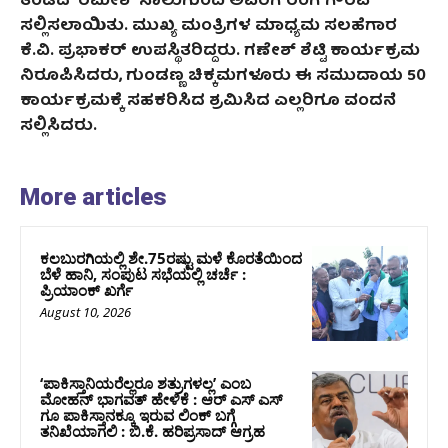
ತಂಡದ
ರಮೇಶ್ ಸಾಲುಗುಂದಿ ಅವರಿಗೆ ರಂಗ ಗೌರವ
ಸಲ್ಲಿಸಲಾ
ಯಿತು.
ಮುಖ್ಯ ಮಂತ್ರಿಗಳ ಮಾಧ್ಯಮ ಸಲಹೆಗಾರ
ಕೆ
.ವಿ.
ಪ್ರಭಾಕರ್ ಉಪಸ್ಥಿತರಿದ್ದರು
.
ಗಣೇಶ್ ಶೆಟ್ಟಿ ಕಾರ್ಯಕ್ರಮ
ನಿರೂಪಿಸಿದರು
,
ಗುಂಡಣ್ಣ ಚಿಕ್ಕಮಗಳೂರು ಈ ಸಮುದಾಯ
50
ಕಾರ್ಯಕ್ರಮಕ್ಕೆ ಸಹಕರಿಸಿದ ಶ್ರಮಿಸಿದ ಎಲ್ಲರಿಗೂ ವಂದನೆ
ಸಲ್ಲಿಸಿದರು
.
More articles
ಕಲಬುರಗಿಯಲ್ಲಿ ಶೇ.75ರಷ್ಟು ಮಳೆ ಕೊರತೆಯಿಂದ
ಬೆಳೆ ಹಾನಿ, ಸಂಪುಟ‌ ಸಭೆಯಲ್ಲಿ ಚರ್ಚೆ :
ಪ್ರಿಯಾಂಕ್ ಖರ್ಗೆ
August 10, 2026
‘ಪಾಕಿಸ್ತಾನಿಯರೆಲ್ಲರೂ ಶತ್ರುಗಳಲ್ಲ’ ಎಂಬ
ಮೋಹನ್‌ ಭಾಗವತ್ ಹೇಳಿಕೆ : ಆರ್ ಎಸ್ ಎಸ್
ಗೂ ಪಾಕಿಸ್ತಾನಕ್ಕೂ ಇರುವ ಲಿಂಕ್ ಬಗ್ಗೆ
ತನಿಖೆಯಾಗಲಿ : ಬಿ.ಕೆ. ಹರಿಪ್ರಸಾದ್‌ ಆಗ್ರಹ