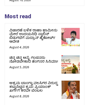
Most read
ವಿಚಾರಣೆ ಬಳಿಕ ಠಾಣಾ ಜಾಮೀನು
ಮೇಲೆ ಉದಯನಿಧಿ ಸ್ಟಾಲಿನ್‌
ಬಿಡುಗಡೆಗೆ ಮದ್ರಾಸ್‌ ಹೈಕೋರ್ಟ್‌
ಆದೇಶ
August 4, 2026
ಚಿನ್ನ ಚಿನ್ನ ಆಸೈ: ಗಂಡಸರು
ನೋಡಬೇಕಾದ ಹೆಂಗಸರ ಸಿನಿಮಾ!
August 5, 2026
ಅಕ್ರಮ ಬಾಂಗ್ಲಾ ವಲಸಿಗರ ವಿರುದ್ಧ
ಕಟ್ಟುನಿಟ್ಟಿನ ಕ್ರಮ: ಪ್ರಿಯಾಂಕ್
ಖರ್ಗೆಗೆ ಕರವೇ ಬೆಂಬಲ
August 8, 2026