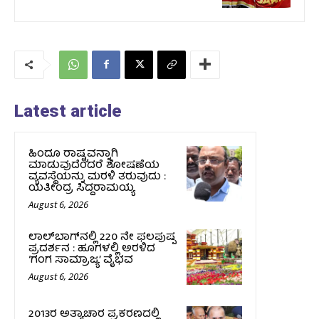
Latest article
ಹಿಂದೂ ರಾಷ್ಟ್ರವನ್ನಾಗಿ
ಮಾಡುವುದೆಂದರೆ ಶೋಷಣೆಯ
ವ್ಯವಸ್ಥೆಯನ್ನು ಮರಳಿ ತರುವುದು :
ಯತೀಂದ್ರ ಸಿದ್ದರಾಮಯ್ಯ
August 6, 2026
ಲಾಲ್‍ಬಾಗ್‍ನಲ್ಲಿ 220 ನೇ ಫಲಪುಷ್ಪ
ಪ್ರದರ್ಶನ : ಹೂಗಳಲ್ಲಿ ಅರಳಿದ
‘ಗಂಗ ಸಾಮ್ರಾಜ್ಯ’ ವೈಭವ
August 6, 2026
2013ರ ಅತ್ಯಾಚಾರ ಪ್ರಕರಣದಲ್ಲಿ