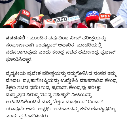
ನವದೆಹಲಿ :
ಮುಂದಿನ ವರ್ಷದಿಂದ ನೀಟ್ ಪರೀಕ್ಷೆಯನ್ನು
ಸಂಪೂರ್ಣವಾಗಿ ಕಂಪ್ಯೂಟರ್ ಆಧಾರಿತ ಮಾದರಿಯಲ್ಲಿ
ನಡೆಸಲಾಗುವುದು ಎಂದು ಕೇಂದ್ರ ಸಚಿವ ಧರ್ಮೇಂದ್ರ ಪ್ರಧಾನ್
ಘೋಷಿಸಿದ್ದಾರೆ.
ವೈದ್ಯಕೀಯ ಪ್ರವೇಶ ಪರೀಕ್ಷೆಯನ್ನು ರದ್ದುಗೊಳಿಸಿದ ನಂತರ ತಮ್ಮ
ಮೊದಲ ಪತ್ರಿಕಾಗೋಷ್ಠಿಯನ್ನು ಉದ್ದೇಶಿಸಿ ಮಾತನಾಡಿದ ಕೇಂದ್ರ
ಶಿಕ್ಷಣ ಸಚಿವ ಧರ್ಮೇಂದ್ರ ಪ್ರಧಾನ್, ಕೇಂದ್ರವು ಪರೀಕ್ಷಾ
ದುಷ್ಕೃತ್ಯದ ವಿರುದ್ಧ “ಶೂನ್ಯ ಸಹಿಷ್ಣುತೆ” ನೀತಿಯನ್ನು
ಅಳವಡಿಸಿಕೊಂಡಿದೆ ಮತ್ತು “ಶಿಕ್ಷಣ ಮಾಫಿಯಾ” ದಿಂದಾಗಿ
ಯಾವುದೇ ಅರ್ಹ ಅಭ್ಯರ್ಥಿ ಅವಕಾಶವನ್ನು ಕಳೆದುಕೊಳ್ಳುವುದಿಲ್ಲ
ಎಂದು ಪ್ರತಿಪಾದಿಸಿದರು.