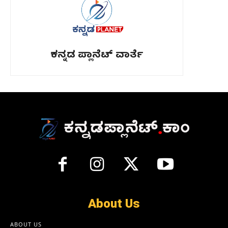
ಕನ್ನಡ ಪ್ಲಾನೆಟ್ ವಾರ್ತೆ
About Us
ABOUT US