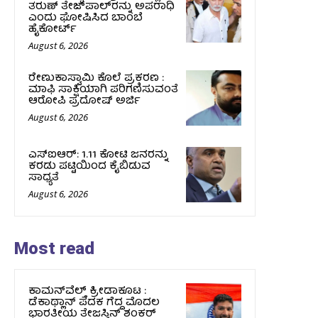
ತರುಣ್ ತೇಜ್‌ಪಾಲ್‌ರನ್ನು ಅಪರಾಧಿ
ಎಂದು ಘೋಷಿಸಿದ ಬಾಂಬೆ
ಹೈಕೋರ್ಟ್
August 6, 2026
ರೇಣುಕಾಸ್ವಾಮಿ ಕೊಲೆ ಪ್ರಕರಣ :
ಮಾಫಿ ಸಾಕ್ಷಿಯಾಗಿ ಪರಿಗಣಿಸುವಂತೆ
ಆರೋಪಿ ಪ್ರದೋಷ್‌ ಅರ್ಜಿ
August 6, 2026
ಎಸ್‌ಐಆರ್‌: 1.11 ಕೋಟಿ ಜನರನ್ನು
ಕರಡು ಪಟ್ಟಿಯಿಂದ ಕೈಬಿಡುವ
ಸಾಧ್ಯತೆ
August 6, 2026
Most read
ಕಾಮನ್‌ವೆಲ್ತ್ ಕ್ರೀಡಾಕೂಟ :
ಡೆಕಾಥ್ಲಾನ್ ಪದಕ ಗೆದ್ದ ಮೊದಲ
ಭಾರತೀಯ ತೇಜಸ್ವಿನ್ ಶಂಕರ್