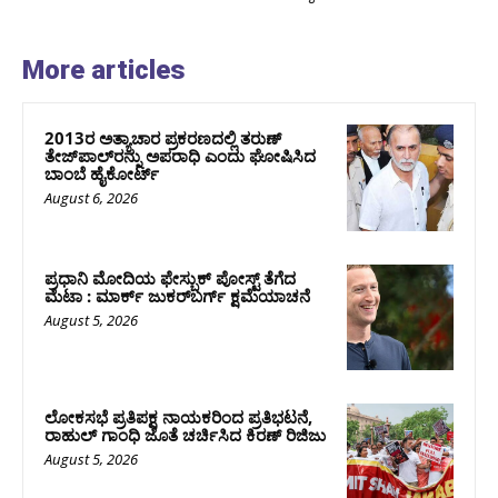
More articles
2013ರ ಅತ್ಯಾಚಾರ ಪ್ರಕರಣದಲ್ಲಿ ತರುಣ್
ತೇಜ್‌ಪಾಲ್‌ರನ್ನು ಅಪರಾಧಿ ಎಂದು ಘೋಷಿಸಿದ
ಬಾಂಬೆ ಹೈಕೋರ್ಟ್
August 6, 2026
ಪ್ರಧಾನಿ ಮೋದಿಯ ಫೇಸ್ಬುಕ್‌ ಪೋಸ್ಟ್‌ ತೆಗೆದ
ಮೆಟಾ : ಮಾರ್ಕ್ ಜುಕರ್‌ಬರ್ಗ್ ಕ್ಷಮೆಯಾಚನೆ
August 5, 2026
ಲೋಕಸಭೆ ಪ್ರತಿಪಕ್ಷ ನಾಯಕರಿಂದ ಪ್ರತಿಭಟನೆ,
ರಾಹುಲ್‌ ಗಾಂಧಿ ಜೊತೆ ಚರ್ಚಿಸಿದ ಕಿರಣ್‌ ರಿಜಿಜು
August 5, 2026