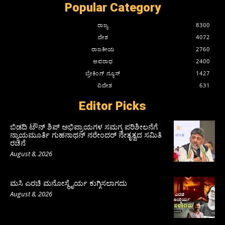
Popular Category
ರಾಜ್ಯ
8300
ದೇಶ
4072
ರಾಜಕೀಯ
2760
ಅಪರಾಧ
2400
ಬ್ರೇಕಿಂಗ್ ನ್ಯೂಸ್
1427
ವಿದೇಶ
631
Editor Picks
ಬಿಡದಿ ಟೌನ್ ಶಿಪ್ ಅಭಿಪ್ರಾಯಗಳ ಸಮಗ್ರ ಪರಿಶೀಲನೆಗೆ
ನ್ಯಾಯಮೂರ್ತಿ ಗುಹನಾಥನ್ ನರೇಂದರ್ ನೇತೃತ್ವದ ಸಮಿತಿ
ರಚನೆ
August 8, 2026
ಮಸಿ ಎರಚಿ ಮನೋಸ್ಥೈರ್ಯ ಕುಗ್ಗಿಸಲಾಗದು
August 8, 2026