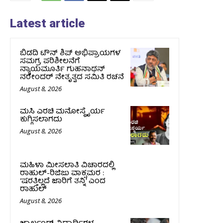
Latest article
ಬಿಡದಿ ಟೌನ್ ಶಿಪ್ ಅಭಿಪ್ರಾಯಗಳ
ಸಮಗ್ರ ಪರಿಶೀಲನೆಗೆ
ನ್ಯಾಯಮೂರ್ತಿ ಗುಹನಾಥನ್
ನರೇಂದರ್ ನೇತೃತ್ವದ ಸಮಿತಿ ರಚನೆ
August 8, 2026
ಮಸಿ ಎರಚಿ ಮನೋಸ್ಥೈರ್ಯ
ಕುಗ್ಗಿಸಲಾಗದು
August 8, 2026
ಮಹಿಳಾ ಮೀಸಲಾತಿ ವಿಚಾರದಲ್ಲಿ
ರಾಹುಲ್‌-ರಿಜಿಜು ವಾಕ್ಸಮರ :
‘ಷರತ್ತಿಲ್ಲದೆ ಜಾರಿಗೆ ತನ್ನಿ’ ಎಂದ
ರಾಹುಲ್‌
August 8, 2026