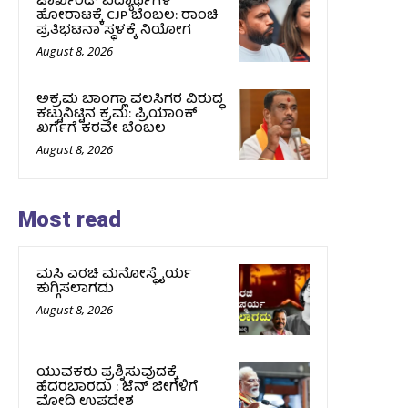
ಜಾರ್ಖಂಡ್‌ ವಿದ್ಯಾರ್ಥಿಗಳ
ಹೋರಾಟಕ್ಕೆ CJP ಬೆಂಬಲ: ರಾಂಚಿ
ಪ್ರತಿಭಟನಾ ಸ್ಥಳಕ್ಕೆ ನಿಯೋಗ
August 8, 2026
ಅಕ್ರಮ ಬಾಂಗ್ಲಾ ವಲಸಿಗರ ವಿರುದ್ಧ
ಕಟ್ಟುನಿಟ್ಟಿನ ಕ್ರಮ: ಪ್ರಿಯಾಂಕ್
ಖರ್ಗೆಗೆ ಕರವೇ ಬೆಂಬಲ
August 8, 2026
Most read
ಮಸಿ ಎರಚಿ ಮನೋಸ್ಥೈರ್ಯ
ಕುಗ್ಗಿಸಲಾಗದು
August 8, 2026
ಯುವಕರು ಪ್ರಶ್ನಿಸುವುದಕ್ಕೆ
ಹೆದರಬಾರದು : ಜೆನ್‌ ಜೀಗಳಿಗೆ
ಮೋದಿ ಉಪದೇಶ