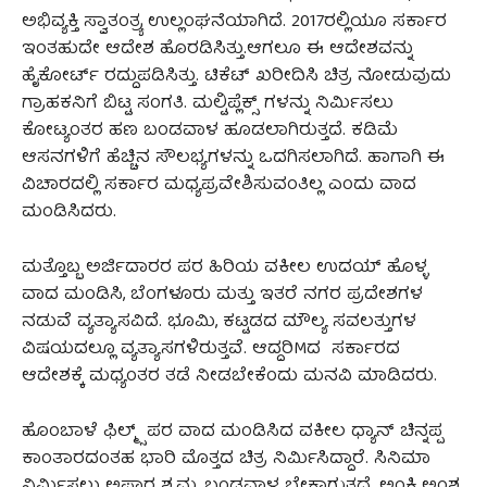
ಅಭಿವ್ಯಕ್ತಿ ಸ್ವಾತಂತ್ರ್ಯ ಉಲ್ಲಂಘನೆಯಾಗಿದೆ. 2017ರಲ್ಲಿಯೂ ಸರ್ಕಾರ
ಇಂತಹುದೇ ಆದೇಶ ಹೊರಡಿಸಿತ್ತು.ಆಗಲೂ ಈ ಆದೇಶವನ್ನು
ಹೈಕೋರ್ಟ್ ರದ್ದುಪಡಿಸಿತ್ತು. ಟಿಕೆಟ್ ಖರೀದಿಸಿ ಚಿತ್ರ ನೋಡುವುದು
ಗ್ರಾಹಕನಿಗೆ ಬಿಟ್ಟ ಸಂಗತಿ. ಮಲ್ಟಿಪ್ಲೆಕ್ಸ್‌ ಗಳನ್ನು ನಿರ್ಮಿಸಲು
ಕೋಟ್ಯಂತರ ಹಣ ಬಂಡವಾಳ ಹೂಡಲಾಗಿರುತ್ತದೆ. ಕಡಿಮೆ
ಆಸನಗಳಿಗೆ ಹೆಚ್ಚಿನ ಸೌಲಭ್ಯಗಳನ್ನು ಒದಗಿಸಲಾಗಿದೆ. ಹಾಗಾಗಿ ಈ
ವಿಚಾರದಲ್ಲಿ ಸರ್ಕಾರ ಮಧ್ಯಪ್ರವೇಶಿಸುವಂತಿಲ್ಲ ಎಂದು ವಾದ
ಮಂಡಿಸಿದರು.
ಮತ್ತೊಬ್ಬ ಅರ್ಜಿದಾರರ ಪರ ಹಿರಿಯ ವಕೀಲ ಉದಯ್ ಹೊಳ್ಳ
ವಾದ ಮಂಡಿಸಿ, ಬೆಂಗಳೂರು ಮತ್ತು ಇತರೆ ನಗರ ಪ್ರದೇಶಗಳ
ನಡುವೆ ವ್ಯತ್ಯಾಸವಿದೆ. ಭೂಮಿ, ಕಟ್ಟಡದ ಮೌಲ್ಯ ಸವಲತ್ತುಗಳ
ವಿಷಯದಲ್ಲೂ ವ್ಯತ್ಯಾಸಗಳಿರುತ್ತವೆ. ಆದ್ದರಿMದ ಸರ್ಕಾರದ
ಆದೇಶಕ್ಕೆ ಮಧ್ಯಂತರ ತಡೆ ನೀಡಬೇಕೆಂದು ಮನವಿ ಮಾಡಿದರು.
ಹೊಂಬಾಳೆ ಫಿಲ್ಮ್ಸ್ ಪರ ವಾದ ಮಂಡಿಸಿದ ವಕೀಲ ಧ್ಯಾನ್ ಚಿನ್ನಪ್ಪ
ಕಾಂತಾರದಂತಹ ಭಾರಿ ಮೊತ್ತದ ಚಿತ್ರ ನಿರ್ಮಿಸಿದ್ದಾರೆ. ಸಿನಿಮಾ
ನಿರ್ಮಿಸಲು ಅಪಾರ ಶ್ರಮ, ಬಂಡವಾಳ ಬೇಕಾಗುತ್ತದೆ. ಅಂಕಿ ಅಂಶ