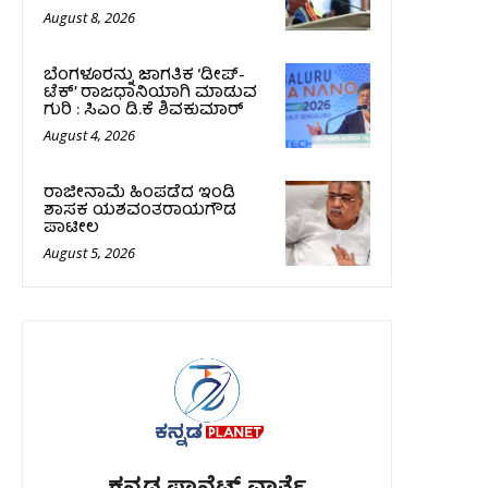
August 8, 2026
ಬೆಂಗಳೂರನ್ನು ಜಾಗತಿಕ ‘ಡೀಪ್-
ಟೆಕ್’ ರಾಜಧಾನಿಯಾಗಿ ಮಾಡುವ
ಗುರಿ : ಸಿಎಂ ಡಿ.ಕೆ ಶಿವಕುಮಾರ್
August 4, 2026
ರಾಜೀನಾಮೆ ಹಿಂಪಡೆದ ಇಂಡಿ
ಶಾಸಕ ಯಶವಂತರಾಯಗೌಡ
ಪಾಟೀಲ
August 5, 2026
ಕನ್ನಡ ಪ್ಲಾನೆಟ್ ವಾರ್ತೆ