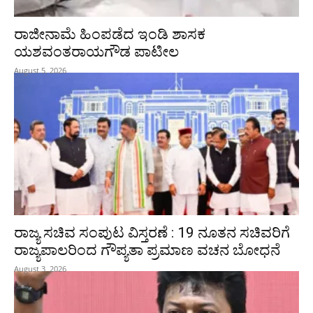
ರಾಜೀನಾಮೆ ಹಿಂಪಡೆದ ಇಂಡಿ ಶಾಸಕ
ಯಶವಂತರಾಯಗೌಡ ಪಾಟೀಲ
August 5, 2026
ರಾಜ್ಯ ಸಚಿವ ಸಂಪುಟ ವಿಸ್ತರಣೆ : 19 ನೂತನ ಸಚಿವರಿಗೆ
ರಾಜ್ಯಪಾಲರಿಂದ ಗೌಪ್ಯತಾ ಪ್ರಮಾಣ ವಚನ ಬೋಧನೆ
August 3, 2026