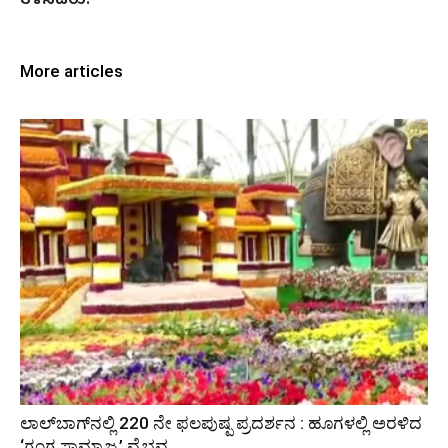
ತಿಳಿಸಿದರು.
More articles
ಲಾಲ್‍ಬಾಗ್‍ನಲ್ಲಿ 220 ನೇ ಫಲಪುಷ್ಪ ಪ್ರದರ್ಶನ : ಹೂಗಳಲ್ಲಿ ಅರಳಿದ
‘ಗಂಗ ಸಾಮ್ರಾಜ್ಯ’ ವೈಭವ