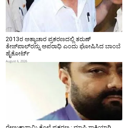
2013ರ ಅತ್ಯಾಚಾರ ಪ್ರಕರಣದಲ್ಲಿ ತರುಣ್
ತೇಜ್‌ಪಾಲ್‌ರನ್ನು ಅಪರಾಧಿ ಎಂದು ಘೋಷಿಸಿದ ಬಾಂಬೆ
ಹೈಕೋರ್ಟ್
August 6, 2026
ರೇಣುಕಾಸ್ವಾಮಿ ಕೊಲೆ ಪ್ರಕರಣ : ಮಾಫಿ ಸಾಕ್ಷಿಯಾಗಿ