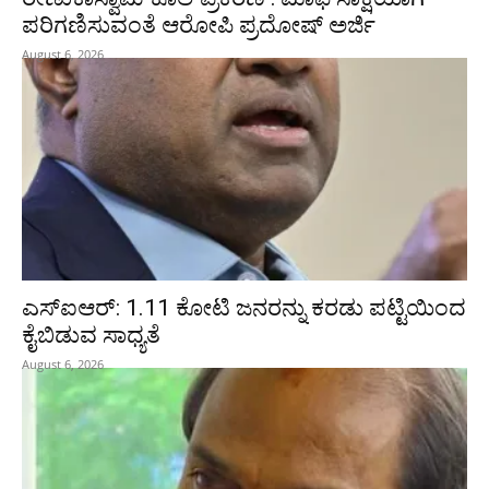
ಪರಿಗಣಿಸುವಂತೆ ಆರೋಪಿ ಪ್ರದೋಷ್‌ ಅರ್ಜಿ
August 6, 2026
ಎಸ್‌ಐಆರ್‌: 1.11 ಕೋಟಿ ಜನರನ್ನು ಕರಡು ಪಟ್ಟಿಯಿಂದ
ಕೈಬಿಡುವ ಸಾಧ್ಯತೆ
August 6, 2026