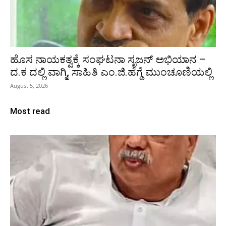
ಹೊಸ ನಾಯಕತ್ವಕ್ಕೆ ಸಂಘಟನಾ ಸೃಜನ್ ಅಭಿಯಾನ –
ದ.ಕ ದಲ್ಲಿ ವಾಗ್ಮಿ, ಸಾಹಿತಿ ಎಂ.ಜಿ.ಹೆಗ್ಡೆ ಮುಂಚೂಣಿಯಲ್ಲಿ
August 5, 2026
Most read