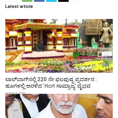
Latest article
ಲಾಲ್‍ಬಾಗ್‍ನಲ್ಲಿ 220 ನೇ ಫಲಪುಷ್ಪ ಪ್ರದರ್ಶನ :
ಹೂಗಳಲ್ಲಿ ಅರಳಿದ ‘ಗಂಗ ಸಾಮ್ರಾಜ್ಯ’ ವೈಭವ
August 6, 2026