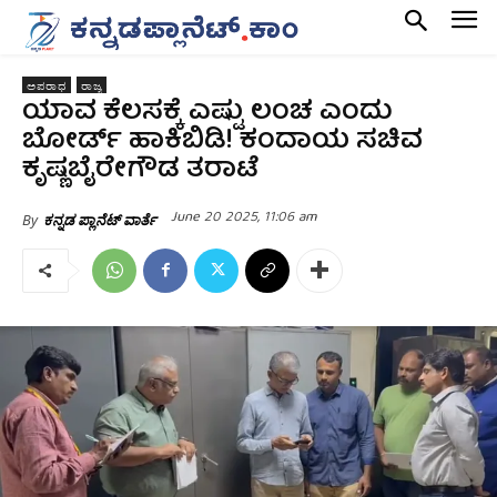
ಅಪರಾಧ
ರಾಜ್ಯ
ಯಾವ ಕೆಲಸಕ್ಕೆ ಎಷ್ಟು ಲಂಚ ಎಂದು
ಬೋರ್ಡ್‌ ಹಾಕಿಬಿಡಿ! ಕಂದಾಯ ಸಚಿವ
ಕೃಷ್ಣಬೈರೇಗೌಡ ತರಾಟೆ
June 20 2025, 11:06 am
By
ಕನ್ನಡ ಪ್ಲಾನೆಟ್ ವಾರ್ತೆ