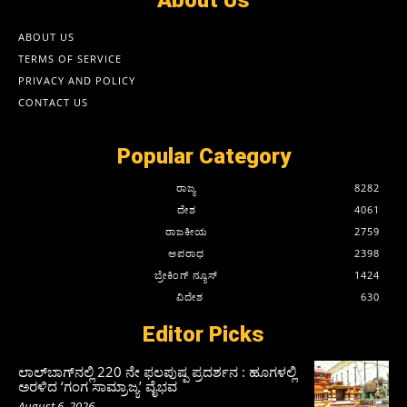
About Us
ABOUT US
TERMS OF SERVICE
PRIVACY AND POLICY
CONTACT US
Popular Category
ರಾಜ್ಯ
8282
ದೇಶ
4061
ರಾಜಕೀಯ
2759
ಅಪರಾಧ
2398
ಬ್ರೇಕಿಂಗ್ ನ್ಯೂಸ್
1424
ವಿದೇಶ
630
Editor Picks
ಲಾಲ್‍ಬಾಗ್‍ನಲ್ಲಿ 220 ನೇ ಫಲಪುಷ್ಪ ಪ್ರದರ್ಶನ : ಹೂಗಳಲ್ಲಿ
ಅರಳಿದ ‘ಗಂಗ ಸಾಮ್ರಾಜ್ಯ’ ವೈಭವ
August 6, 2026