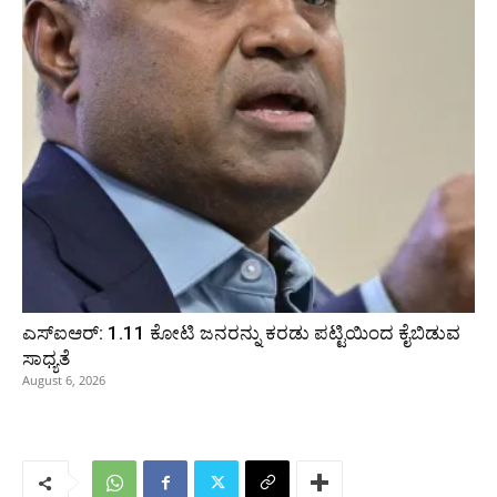
ಎಸ್‌ಐಆರ್‌: 1.11 ಕೋಟಿ ಜನರನ್ನು ಕರಡು ಪಟ್ಟಿಯಿಂದ ಕೈಬಿಡುವ
ಸಾಧ್ಯತೆ
August 6, 2026