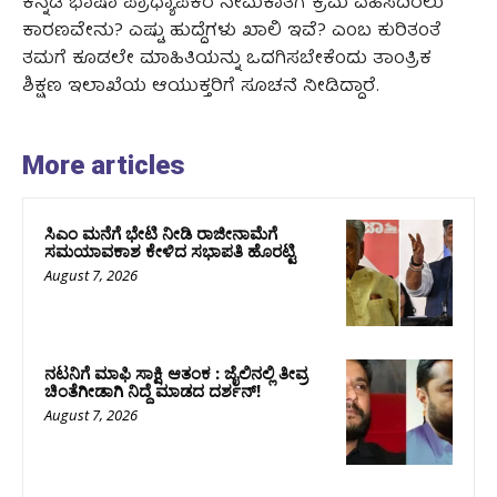
ಕನ್ನಡ ಭಾಷಾ ಪ್ರಾಧ್ಯಾಪಕರ ನೇಮಕಾತಿಗೆ ಕ್ರಮ ವಹಿಸದಿರಲು
ಕಾರಣವೇನು? ಎಷ್ಟು ಹುದ್ದೆಗಳು ಖಾಲಿ ಇವೆ? ಎಂಬ ಕುರಿತಂತೆ
ತಮಗೆ ಕೂಡಲೇ ಮಾಹಿತಿಯನ್ನು ಒದಗಿಸಬೇಕೆಂದು ತಾಂತ್ರಿಕ
ಶಿಕ್ಷಣ ಇಲಾಖೆಯ ಆಯುಕ್ತರಿಗೆ ಸೂಚನೆ ನೀಡಿದ್ದಾರೆ.
More articles
ಸಿಎಂ ಮನೆಗೆ ಭೇಟಿ ನೀಡಿ ರಾಜೀನಾಮೆಗೆ
ಸಮಯಾವಕಾಶ ಕೇಳಿದ ಸಭಾಪತಿ ಹೊರಟ್ಟಿ
August 7, 2026
ನಟನಿಗೆ ಮಾಫಿ ಸಾಕ್ಷಿ ಆತಂಕ : ಜೈಲಿನಲ್ಲಿ ತೀವ್ರ
ಚಿಂತೆಗೀಡಾಗಿ ನಿದ್ದೆ ಮಾಡದ ದರ್ಶನ್!
August 7, 2026