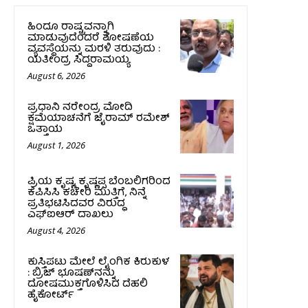
ಹಿಂದೂ ರಾಷ್ಟ್ರವನ್ನಾಗಿ
ಮಾಡುವುದೆಂದರೆ ಶೋಷಣೆಯ
ವ್ಯವಸ್ಥೆಯನ್ನು ಮರಳಿ ತರುವುದು :
ಯತೀಂದ್ರ ಸಿದ್ದರಾಮಯ್ಯ
August 6, 2026
ಪ್ರಧಾನಿ ನರೇಂದ್ರ ಮೋದಿ
ಕ್ಷಮೆಯಾಚನೆಗೆ ಜೈರಾಮ್ ರಮೇಶ್
ಒತ್ತಾಯ
August 1, 2026
ಪ್ರಿಯ ಕೃಷ್ಣ, ಕೃಷ್ಣಪ್ಪ ಬೆಂಬಲಿಗರಿಂದ
ಕೆಪಿಸಿಸಿ ಕಚೇರಿ ಮುತ್ತಿಗೆ, ನಿನ್ನೆ
ಪ್ರತಿಭಟಿಸಿದವರ ವಿರುದ್ಧ
ಎಫ್‌ಐಆರ್‌ ದಾಖಲು
August 4, 2026
ಕುಸ್ತಿಪಟು ಮೇಲೆ ಲೈಂಗಿಕ ಕಿರುಕುಳ
: ಬ್ರಿಜ್‌ ಭೂಷಣ್‌ನನ್ನು
ದೋಷಮುಕ್ತಗೊಳಿಸಿದ ದೆಹಲಿ
ಹೈಕೋರ್ಟ್‌