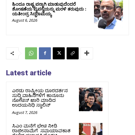
ಹಿಂದೂ ರಾಷ್ಟ್ರವನ್ನಾಗಿ ಮಾಡುವುದೆಂದರೆ
ಶೋಷಣೆಯ ವ್ಯವಸ್ಥೆಯನ್ನು ಮರಳಿ ತರುವುದು :
ಯತೀಂದ್ರ ಸಿದ್ದರಾಮಯ್ಯ
August 6, 2026
Latest article
ಎರಡು ರಾಷ್ಟ್ರೀಯ ದೂರದರ್ಶನ
ಸುದ್ದಿ ವಾಹಿನಿಗಳಿಗೆ ಕಾನೂನು
ನೋಟಿಸ್ ಜಾರಿ ಮಾಡಿದ
ಉದಯನಿಧಿ ಸ್ಟಾಲಿನ್
August 7, 2026
ಸಿಎಂ ಮನೆಗೆ ಭೇಟಿ ನೀಡಿ
ರಾಜೀನಾಮೆಗೆ ಸಮಯಾವಕಾಶ