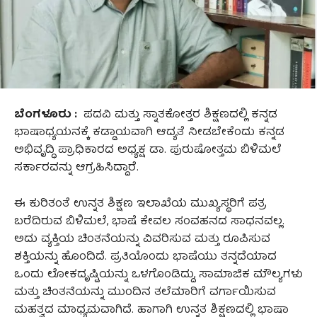
ಬೆಂಗಳೂರು :
ಪದವಿ ಮತ್ತು ಸ್ನಾತಕೋತ್ತರ ಶಿಕ್ಷಣದಲ್ಲಿ ಕನ್ನಡ
ಭಾಷಾಧ್ಯಯನಕ್ಕೆ ಕಡ್ಡಾಯವಾಗಿ ಆದ್ಯತೆ ನೀಡಬೇಕೆಂದು ಕನ್ನಡ
ಅಭಿವೃದ್ಧಿ ಪ್ರಾಧಿಕಾರದ ಅಧ್ಯಕ್ಷ ಡಾ. ಪುರುಷೋತ್ತಮ ಬಿಳಿಮಲೆ
ಸರ್ಕಾರವನ್ನು ಆಗ್ರಹಿಸಿದ್ದಾರೆ.
ಈ ಕುರಿತಂತೆ ಉನ್ನತ ಶಿಕ್ಷಣ ಇಲಾಖೆಯ ಮುಖ್ಯಸ್ಥರಿಗೆ ಪತ್ರ
ಬರೆದಿರುವ ಬಿಳಿಮಲೆ, ಭಾಷೆ ಕೇವಲ ಸಂವಹನದ ಸಾಧನವಲ್ಲ.
ಅದು ವ್ಯಕ್ತಿಯ ಚಿಂತನೆಯನ್ನು ವಿವರಿಸುವ ಮತ್ತು ರೂಪಿಸುವ
ಶಕ್ತಿಯನ್ನು ಹೊಂದಿದೆ. ಪ್ರತಿಯೊಂದು ಭಾಷೆಯು ತನ್ನದೆಯಾದ
ಒಂದು ಲೋಕದೃಷ್ಟಿಯನ್ನು ಒಳಗೊಂಡಿದ್ದು, ಸಾಮಾಜಿಕ ಮೌಲ್ಯಗಳು
ಮತ್ತು ಚಿಂತನೆಯನ್ನು ಮುಂದಿನ ತಲೆಮಾರಿಗೆ ವರ್ಗಾಯಿಸುವ
ಮಹತ್ವದ ಮಾಧ್ಯಮವಾಗಿದೆ. ಹಾಗಾಗಿ ಉನ್ನತ ಶಿಕ್ಷಣದಲ್ಲಿ ಭಾಷಾ