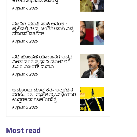
ಕೇಳಿದ ಸಭಾಪತಿ ಹೊರಟ್ಟಿ
August 7, 2026
ನಟನಿಗೆ ಮಾಫಿ ಸಾಕ್ಷಿ ಆತಂಕ :
ಜೈಲಿನಲ್ಲಿ ತೀವ್ರ ಚಿಂತೆಗೀಡಾಗಿ ನಿದ್ದೆ
ಮಾಡದ ದರ್ಶನ್!
August 7, 2026
ನದಿ ಜೋಡಣೆ ಯೋಜನೆಗೆ ಆದ್ಯತೆ
ನೀಡುವಂತೆ ಪ್ರಧಾನಿ ಮೋದಿಗೆ
ಸಿಎಂ ವಿಜಯ್‌ ಮನವಿ
August 7, 2026
ಅದೊಂದು ದೊಡ್ಡ ಕತೆ- ಆತ್ಮಕಥನ
ಸರಣಿ- 27- ಪುಸ್ತಕ ಪ್ರತಿನಿಧಿಯಾಗಿ
ಉತ್ತರಕರ್ನಾಟಕ ಯಾತ್ರೆ
August 6, 2026
Most read