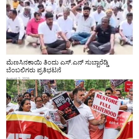
ಮೆಣಸಿನಕಾಯಿ ತಿಂದು ಎಸ್.ಎನ್ ಸುಬ್ಬಾರೆಡ್ಡಿ
ಬೆಂಬಲಿಗರು ಪ್ರತಿಭಟನೆ
August 5, 2026