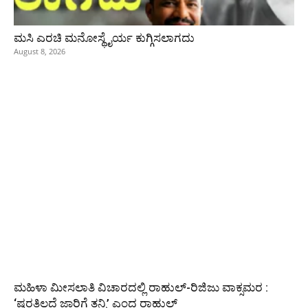
ಮಸಿ ಎರಚಿ ಮನೋಸ್ಥೈರ್ಯ ಕುಗ್ಗಿಸಲಾಗದು
August 8, 2026
ಮಹಿಳಾ ಮೀಸಲಾತಿ ವಿಚಾರದಲ್ಲಿ ರಾಹುಲ್‌-ರಿಜಿಜು ವಾಕ್ಸಮರ :
‘ಷರತ್ತಿಲ್ಲದೆ ಜಾರಿಗೆ ತನ್ನಿ’ ಎಂದ ರಾಹುಲ್‌