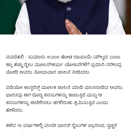
ನವದೆಹಲಿ : ಸುಮಾರು 41,000 ಕೋಟಿ ರೂಪಾಯಿ ಮೌಲ್ಯದ 2,000
ಕ್ಕೂ ಹೆಚ್ಚು ರೈಲು ಮೂಲಸೌಕರ್ಯ ಯೋಜನೆಗಳಿಗೆ ಪ್ರಧಾನಿ ನರೇಂದ್ರ
ಮೋದಿ ಅವರು ಸೋಮವಾರ ಚಾಲನೆ ನೀಡಿದರು.
ವಿಡಿಯೋ ಕಾನ್ಫರೆನ್ಸ್‌ ಮೂಲಕ ಚಾಲನೆ ಮಾಡಿ ಮಾತನಾಡಿದ ಅವರು,
ಭಾರತವು ಈಗ ದೊಡ್ಡ ಕನಸುಗಳನ್ನು ಕಾಣುತ್ತಿದೆ ಮತ್ತು ಆ
ಕನಸುಗಳನ್ನು ಈಡೇರಿಸಲು ಹಗಲಿರುಳು ಶ್ರಮಿಸುತ್ತಿದೆ ಎಂದು
ಹೇಳಿದರು.
ಕಳೆದ 10 ವರ್ಷಗಳಲ್ಲಿ ವಂದೇ ಭಾರತ್ ರೈಲುಗಳ ಪ್ರಾರಂಭ, ಸ್ವಚ್ಛತೆ