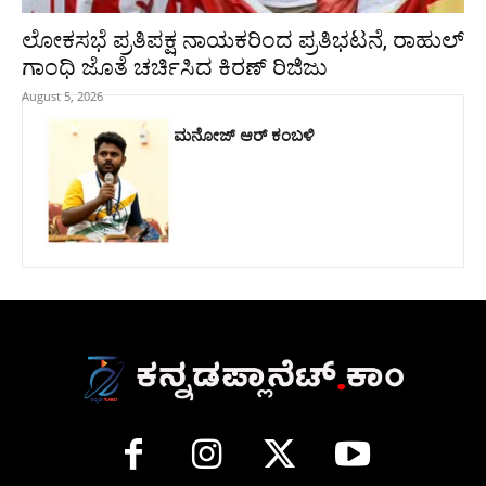
ಲೋಕಸಭೆ ಪ್ರತಿಪಕ್ಷ ನಾಯಕರಿಂದ ಪ್ರತಿಭಟನೆ, ರಾಹುಲ್‌
ಗಾಂಧಿ ಜೊತೆ ಚರ್ಚಿಸಿದ ಕಿರಣ್‌ ರಿಜಿಜು
August 5, 2026
ಮನೋಜ್ ಆರ್ ಕಂಬಳಿ