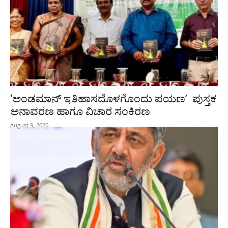
‘ಅಂಡಮಾನ್ ಇತಿಹಾಸದೊಳಗೊಂದು ಪಯಣ’ ಪುಸ್ತಕ
ಅನಾವರಣ ಹಾಗೂ ವಿಚಾರ ಸಂಕಿರಣ
August 9, 2026