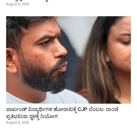
August 8, 2026
ಜಾರ್ಖಂಡ್‌ ವಿದ್ಯಾರ್ಥಿಗಳ ಹೋರಾಟಕ್ಕೆ CJP ಬೆಂಬಲ: ರಾಂಚಿ
ಪ್ರತಿಭಟನಾ ಸ್ಥಳಕ್ಕೆ ನಿಯೋಗ
August 8, 2026