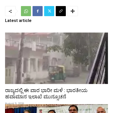
Latest article
ರಾಜ್ಯದಲ್ಲಿ ಈ ವಾರ ಭಾರೀ ಮಳೆ : ಭಾರತೀಯ
ಹವಾಮಾನ ಇಲಾಖೆ ಮುನ್ಸೂಚನೆ
August 9, 2026