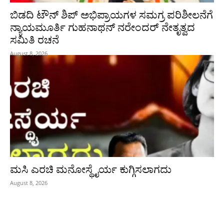
ಬಿಡದಿ ಟೌನ್ ಶಿಪ್ ಅಭಿಪ್ರಾಯಗಳ ಸಮಗ್ರ ಪರಿಶೀಲನೆಗೆ
ನ್ಯಾಯಮೂರ್ತಿ ಗುಹನಾಥನ್ ನರೇಂದರ್ ನೇತೃತ್ವದ
ಸಮಿತಿ ರಚನೆ
August 8, 2026
ಮಸಿ ಎರಚಿ ಮನೋಸ್ಥೈರ್ಯ ಕುಗ್ಗಿಸಲಾಗದು
August 8, 2026