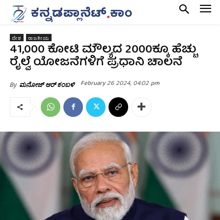
ದೇಶ
ರಾಜಕೀಯ
41,000 ಕೋಟಿ ಮೌಲ್ಯದ 2000ಕ್ಕೂ ಹೆಚ್ಚು
ರೈಲ್ವೆ ಯೋಜನೆಗಳಿಗೆ ಪ್ರಧಾನಿ ಚಾಲನೆ
February 26 2024, 04:02 pm
By
ಮನೋಜ್ ಆರ್ ಕಂಬಳಿ