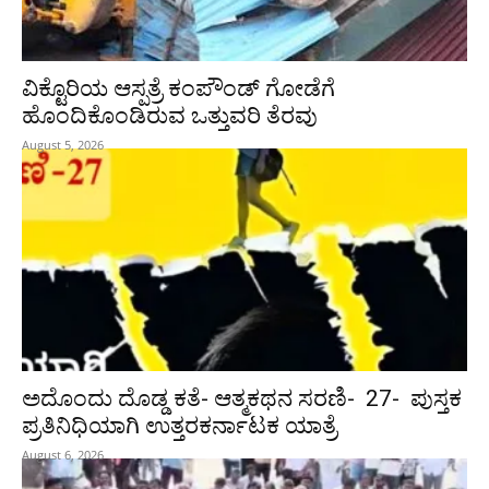
ವಿಕ್ಟೊರಿಯ ಆಸ್ಪತ್ರೆ ಕಂಪೌಂಡ್ ಗೋಡೆಗೆ
ಹೊಂದಿಕೊಂಡಿರುವ ಒತ್ತುವರಿ ತೆರವು
August 5, 2026
ಅದೊಂದು ದೊಡ್ಡ ಕತೆ- ಆತ್ಮಕಥನ ಸರಣಿ- 27- ಪುಸ್ತಕ
ಪ್ರತಿನಿಧಿಯಾಗಿ ಉತ್ತರಕರ್ನಾಟಕ ಯಾತ್ರೆ
August 6, 2026