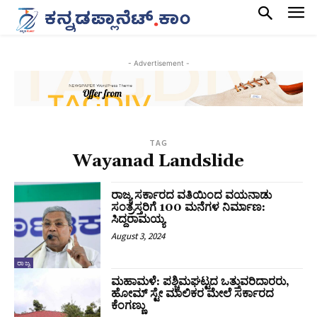
- Advertisement -
TAG
Wayanad Landslide
ರಾಜ್ಯ ಸರ್ಕಾರದ ವತಿಯಿಂದ ವಯನಾಡು
ಸಂತ್ರಸ್ತರಿಗೆ 100 ಮನೆಗಳ ನಿರ್ಮಾಣ:
ಸಿದ್ದರಾಮಯ್ಯ
August 3, 2024
ರಾಜ್ಯ
ಮಹಾಮಳೆ: ಪಶ್ಚಿಮಘಟ್ಟದ ಒತ್ತುವರಿದಾರರು,
ಹೋಮ್ ಸ್ಟೇ ಮಾಲಿಕರ ಮೇಲೆ ಸರ್ಕಾರದ
ಕೆಂಗಣ್ಣು