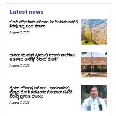
Latest news
ಬಿಡದಿ ಟೌನ್‌ಶಿಪ್‌: ಪರಿಹಾರ ನಿಗದಿಯಾಗುವವರೆಗೆ
ತೆರವು ಇಲ್ಲ ಎಂದ ಸರ್ಕಾರ
August 7, 2026
ಬಾಗಿಲು ಮುಚ್ಚುವ ಸ್ಥಿತಿಯಲ್ಲಿ ಸರ್ಕಾರಿ ಶಾಲೆಗಳು:
ಆಡಳಿತದ ಅಸಡ್ಡೆಗೆ ಯಾರು ಹೊಣೆ?
August 7, 2026
ಲೈಂಗಿಕ ದೌರ್ಜನ್ಯ ಆರೋಪ : ಧಾರವಾಡದಲ್ಲಿ
ಪ್ರಲ್ಹಾದ ಜೋಶಿ ಸಹೋದರ ಗೋಪಾಲ್ ಜೋಶಿ
ವಿರುದ್ಧ ಪ್ರಕರಣ ದಾಖಲು
August 7, 2026