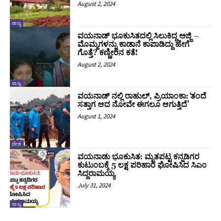
August 2, 2024
ರಾಜ್ಯ
ವಯನಾಡ್ ಭೂಕುಸಿತದಲ್ಲಿ ಸಿಲುಕಿದ್ದ ಅಜ್ಜಿ –
ಮೊಮ್ಮಗಳನ್ನು ಕಾಡಾನೆ ಕಾಪಾಡಿದ್ದು ಹೇಗೆ
ಗೊತ್ತೆ? ಕಣ್ಣೀರಿನ ಕತೆ!
August 2, 2024
ರಾಜ್ಯ
ವಯನಾಡ್ ನಲ್ಲಿ ರಾಹುಲ್‌, ಪ್ರಿಯಾಂಕಾ: ʻತಂದೆ
ಸತ್ತಾಗ ಆದ ನೋವೇ ಈಗಲೂ ಆಗುತ್ತಿದೆ’
August 1, 2024
ದೇಶ
ವಯನಾಡು ಭೂಕುಸಿತ: ಮೃತಪಟ್ಟ ಕನ್ನಡಿಗರ
ಕುಟುಂಬಕ್ಕೆ 5 ಲಕ್ಷ ಪರಿಹಾರ ಘೋಷಿಸಿದ ಸಿಎಂ
ಸಿದ್ದರಾಮಯ್ಯ
July 31, 2024
ರಾಜ್ಯ