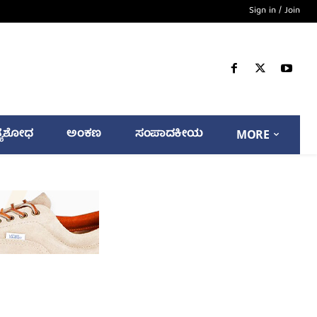
Sign in / Join
್ಯಶೋಧ
ಅಂಕಣ
ಸಂಪಾದಕೀಯ
MORE