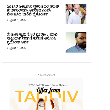
2013ರ ಅತ್ಯಾಚಾರ ಪ್ರಕರಣದಲ್ಲಿ ತರುಣ್
ತೇಜ್‌ಪಾಲ್‌ರನ್ನು ಅಪರಾಧಿ ಎಂದು
ಘೋಷಿಸಿದ ಬಾಂಬೆ ಹೈಕೋರ್ಟ್
August 6, 2026
ರೇಣುಕಾಸ್ವಾಮಿ ಕೊಲೆ ಪ್ರಕರಣ : ಮಾಫಿ
ಸಾಕ್ಷಿಯಾಗಿ ಪರಿಗಣಿಸುವಂತೆ ಆರೋಪಿ
ಪ್ರದೋಷ್‌ ಅರ್ಜಿ
August 6, 2026
- Advertisement -