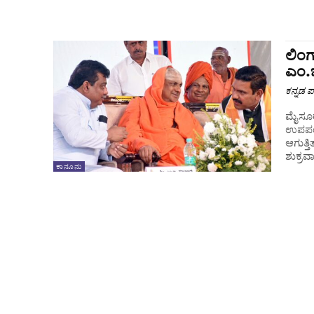
ಲಿಂಗ
ಎಂ.ಬ
ಕನ್ನಡ ಪ್
ಮೈಸೂರು
ಉಪಪಂಗಡ
ಆಗುತ್ತ
ಶುಕ್ರವಾ
ಕಾನೂನು