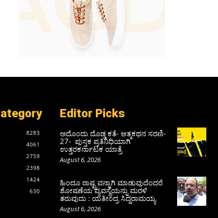
Category
Editor Picks
ಅದೊಂದು ದೊಡ್ಡ ಕತೆ- ಆತ್ಮಕಥನ ಸರಣಿ-
8283
27- ಪುಸ್ತಕ ಪ್ರತಿನಿಧಿಯಾಗಿ
4061
ಉತ್ತರಕರ್ನಾಟಕ ಯಾತ್ರೆ
2759
August 6, 2026
2398
1424
ಹಿಂದೂ ರಾಷ್ಟ್ರವನ್ನಾಗಿ ಮಾಡುವುದೆಂದರೆ
ಶೋಷಣೆಯ ವ್ಯವಸ್ಥೆಯನ್ನು ಮರಳಿ
630
ತರುವುದು : ಯತೀಂದ್ರ ಸಿದ್ದರಾಮಯ್ಯ
August 6, 2026