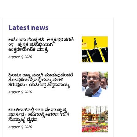
Latest news
ಅದೊಂದು ದೊಡ್ಡ ಕತೆ- ಆತ್ಮಕಥನ ಸರಣಿ-
27- ಪುಸ್ತಕ ಪ್ರತಿನಿಧಿಯಾಗಿ
ಉತ್ತರಕರ್ನಾಟಕ ಯಾತ್ರೆ
August 6, 2026
ಹಿಂದೂ ರಾಷ್ಟ್ರವನ್ನಾಗಿ ಮಾಡುವುದೆಂದರೆ
ಶೋಷಣೆಯ ವ್ಯವಸ್ಥೆಯನ್ನು ಮರಳಿ
ತರುವುದು : ಯತೀಂದ್ರ ಸಿದ್ದರಾಮಯ್ಯ
August 6, 2026
ಲಾಲ್‍ಬಾಗ್‍ನಲ್ಲಿ 220 ನೇ ಫಲಪುಷ್ಪ
ಪ್ರದರ್ಶನ : ಹೂಗಳಲ್ಲಿ ಅರಳಿದ ‘ಗಂಗ
ಸಾಮ್ರಾಜ್ಯ’ ವೈಭವ
August 6, 2026