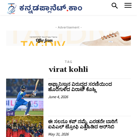
- Advertisement -
TAG
virat kohli
ಅಫ್ಘಾನಿಸ್ತಾನ ವಿರುದ್ಧದ ಸರಣಿಯಿಂದ
ಹೊರಗುಳಿದ ವಿರಾಟ್‌ ಕೊಹ್ಲಿ
June 4, 2026
ಕ್ರೀಡೆ
ಈ ಸಲನೂ ಕಪ್‌ ನಮ್ದೆ, ಎರಡನೇ ಬಾರಿಗೆ
ಐಪಿಎಲ್‌ ಟ್ರೋಫಿ ಎತ್ತಿಹಿಡಿದ ಆರ್‌ಸಿಬಿ
May 31, 2026