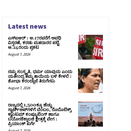
Latest news
ಎಸ್‌ಐಆರ್‌ : ಆ.17ರವರೆಗೆ ಅವಧಿ
ವಿಸ್ತರಣೆ, ಕರಡು ಮತದಾರರ ಪಟ್ಟಿ
ಆ.24ರಂದು ಪ್ರಕಟ
August 7, 2026
ನಮ್ಮ ಸಂಸ್ಕೃತಿ, ಧರ್ಮ ಯಾವುದು ಎಂದು
ಯತೀಂದ್ರ ತಮ್ಮ ತಾಯಿಯ ಬಳಿ ಕೇಳಲಿ :
ಶೋಭಾ ಕರಂದ್ಲಾಜೆ ತಿರುಗೇಟು
August 7, 2026
ರಾಜ್ಯದಲ್ಲಿ 1,500ಕ್ಕೂ ಹೆಚ್ಚು
ಸ್ಟಾರ್ಟ್‌ಅಪ್‌ಗಳಿಗೆ ಬೆಂಬಲ, ರೊಬೊಟಿಕ್ಸ್,
ಕ್ವಾಂಟಮ್ ಕಂಪ್ಯೂಟಿಂಗ್ ಹಾಗೂ
ಬಯೋಟೆಕ್ನಾಲಜಿ ಕ್ಷೇತ್ರಕ್ಕೆ ವೇಗ :
ಪ್ರಿಯಾಂಕ್‌ ಖರ್ಗೆ
August 7, 2026