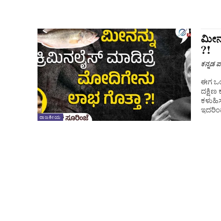
ಮೀನನ
?!
ಕನ್ನಡ ಪ್
ಈಗ ಒಂದ
ದಕ್ಷಿ
ಕಳುಹಿಸ
ಇದರಿಂದ
ರಾಜಕೀಯ