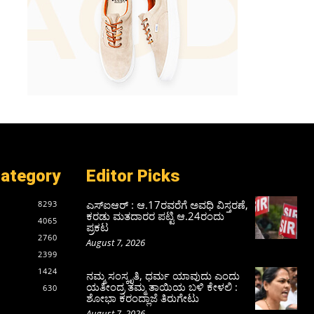
Category
Editor Picks
ಎಸ್‌ಐಆರ್‌ : ಆ.17ರವರೆಗೆ ಅವಧಿ ವಿಸ್ತರಣೆ,
8293
ಕರಡು ಮತದಾರರ ಪಟ್ಟಿ ಆ.24ರಂದು
4065
ಪ್ರಕಟ
2760
August 7, 2026
2399
1424
ನಮ್ಮ ಸಂಸ್ಕೃತಿ, ಧರ್ಮ ಯಾವುದು ಎಂದು
ಯತೀಂದ್ರ ತಮ್ಮ ತಾಯಿಯ ಬಳಿ ಕೇಳಲಿ :
630
ಶೋಭಾ ಕರಂದ್ಲಾಜೆ ತಿರುಗೇಟು
August 7, 2026