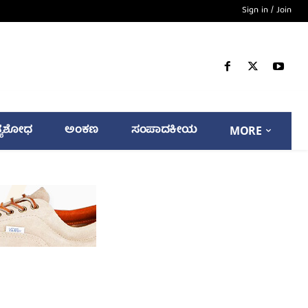
Sign in / Join
್ಯಶೋಧ
ಅಂಕಣ
ಸಂಪಾದಕೀಯ
MORE