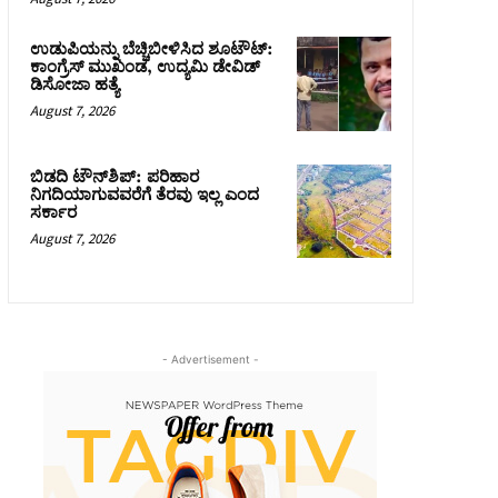
ಉಡುಪಿಯನ್ನು ಬೆಚ್ಚಿಬೀಳಿಸಿದ ಶೂಟೌಟ್‌:
ಕಾಂಗ್ರೆಸ್‌ ಮುಖಂಡ, ಉದ್ಯಮಿ ಡೇವಿಡ್
ಡಿಸೋಜಾ ಹತ್ಯೆ
August 7, 2026
ಬಿಡದಿ ಟೌನ್‌ಶಿಪ್‌: ಪರಿಹಾರ
ನಿಗದಿಯಾಗುವವರೆಗೆ ತೆರವು ಇಲ್ಲ ಎಂದ
ಸರ್ಕಾರ
August 7, 2026
- Advertisement -