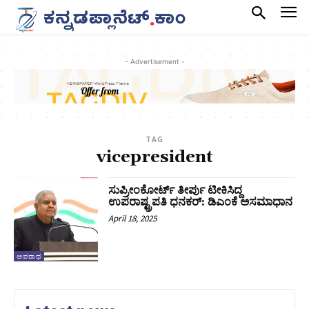
- Advertisement -
TAG
vicepresident
ಸುಪ್ರೀಂಕೋರ್ಟ್‌ ತೀರ್ಪು ಟೀಕಿಸಿದ್ದ
ಉಪರಾಷ್ಟ್ರಪತಿ ಧನಕರ್‌: ಡಿಎಂಕೆ ಅಸಮಾಧಾನ
April 18, 2025
ಅಪರಾಧ