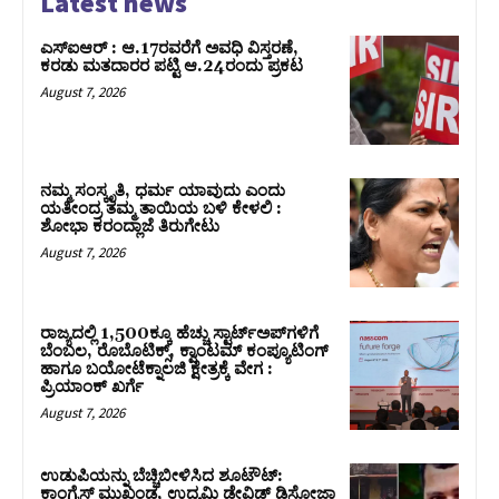
Latest news
ಎಸ್‌ಐಆರ್‌ : ಆ.17ರವರೆಗೆ ಅವಧಿ ವಿಸ್ತರಣೆ,
ಕರಡು ಮತದಾರರ ಪಟ್ಟಿ ಆ.24ರಂದು ಪ್ರಕಟ
August 7, 2026
ನಮ್ಮ ಸಂಸ್ಕೃತಿ, ಧರ್ಮ ಯಾವುದು ಎಂದು
ಯತೀಂದ್ರ ತಮ್ಮ ತಾಯಿಯ ಬಳಿ ಕೇಳಲಿ :
ಶೋಭಾ ಕರಂದ್ಲಾಜೆ ತಿರುಗೇಟು
August 7, 2026
ರಾಜ್ಯದಲ್ಲಿ 1,500ಕ್ಕೂ ಹೆಚ್ಚು ಸ್ಟಾರ್ಟ್‌ಅಪ್‌ಗಳಿಗೆ
ಬೆಂಬಲ, ರೊಬೊಟಿಕ್ಸ್, ಕ್ವಾಂಟಮ್ ಕಂಪ್ಯೂಟಿಂಗ್
ಹಾಗೂ ಬಯೋಟೆಕ್ನಾಲಜಿ ಕ್ಷೇತ್ರಕ್ಕೆ ವೇಗ :
ಪ್ರಿಯಾಂಕ್‌ ಖರ್ಗೆ
August 7, 2026
ಉಡುಪಿಯನ್ನು ಬೆಚ್ಚಿಬೀಳಿಸಿದ ಶೂಟೌಟ್‌:
ಕಾಂಗ್ರೆಸ್‌ ಮುಖಂಡ, ಉದ್ಯಮಿ ಡೇವಿಡ್ ಡಿಸೋಜಾ