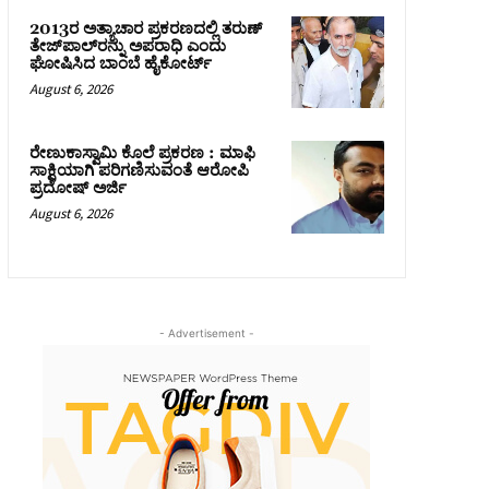
2013ರ ಅತ್ಯಾಚಾರ ಪ್ರಕರಣದಲ್ಲಿ ತರುಣ್
ತೇಜ್‌ಪಾಲ್‌ರನ್ನು ಅಪರಾಧಿ ಎಂದು
ಘೋಷಿಸಿದ ಬಾಂಬೆ ಹೈಕೋರ್ಟ್
August 6, 2026
ರೇಣುಕಾಸ್ವಾಮಿ ಕೊಲೆ ಪ್ರಕರಣ : ಮಾಫಿ
ಸಾಕ್ಷಿಯಾಗಿ ಪರಿಗಣಿಸುವಂತೆ ಆರೋಪಿ
ಪ್ರದೋಷ್‌ ಅರ್ಜಿ
August 6, 2026
- Advertisement -