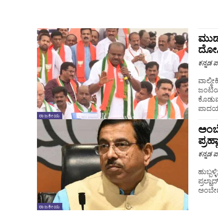
ಮುಡ
ದೋಸ್
ಕನ್ನಡ ಪ್
ವಾಲ್ಮೀ
ಜಂಟಿಯ
ಕೊಡುವು
ಪಾದಯಾತ
ರಾಜಕೀಯ
ಅಂಬೇ
ಪ್ರಹ
ಕನ್ನಡ ಪ್
ಹುಬ್ಬಳ
ಪ್ರಲ್ಹ
ಅಂಬೇಡ್
ರಾಜಕೀಯ