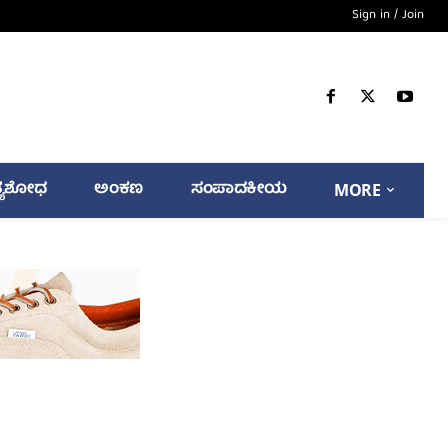
Sign in / Join
್ಯಶೋಧ
ಅಂಕಣ
ಸಂಪಾದಕೀಯ
MORE