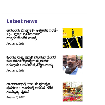
Latest news
ಅದೊಂದು ದೊಡ್ಡ ಕತೆ- ಆತ್ಮಕಥನ ಸರಣಿ-
27- ಪುಸ್ತಕ ಪ್ರತಿನಿಧಿಯಾಗಿ
ಉತ್ತರಕರ್ನಾಟಕ ಯಾತ್ರೆ
August 6, 2026
ಹಿಂದೂ ರಾಷ್ಟ್ರವನ್ನಾಗಿ ಮಾಡುವುದೆಂದರೆ
ಶೋಷಣೆಯ ವ್ಯವಸ್ಥೆಯನ್ನು ಮರಳಿ
ತರುವುದು : ಯತೀಂದ್ರ ಸಿದ್ದರಾಮಯ್ಯ
August 6, 2026
ಲಾಲ್‍ಬಾಗ್‍ನಲ್ಲಿ 220 ನೇ ಫಲಪುಷ್ಪ
ಪ್ರದರ್ಶನ : ಹೂಗಳಲ್ಲಿ ಅರಳಿದ ‘ಗಂಗ
ಸಾಮ್ರಾಜ್ಯ’ ವೈಭವ
August 6, 2026