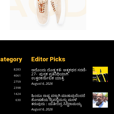
Category
Editor Picks
ಅದೊಂದು ದೊಡ್ಡ ಕತೆ- ಆತ್ಮಕಥನ ಸರಣಿ-
8283
27- ಪುಸ್ತಕ ಪ್ರತಿನಿಧಿಯಾಗಿ
4061
ಉತ್ತರಕರ್ನಾಟಕ ಯಾತ್ರೆ
2759
August 6, 2026
2398
1424
ಹಿಂದೂ ರಾಷ್ಟ್ರವನ್ನಾಗಿ ಮಾಡುವುದೆಂದರೆ
ಶೋಷಣೆಯ ವ್ಯವಸ್ಥೆಯನ್ನು ಮರಳಿ
630
ತರುವುದು : ಯತೀಂದ್ರ ಸಿದ್ದರಾಮಯ್ಯ
August 6, 2026