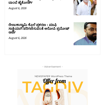
ಬಾಂಬೆ ಹೈಕೋರ್ಟ್
August 6, 2026
ರೇಣುಕಾಸ್ವಾಮಿ ಕೊಲೆ ಪ್ರಕರಣ : ಮಾಫಿ
ಸಾಕ್ಷಿಯಾಗಿ ಪರಿಗಣಿಸುವಂತೆ ಆರೋಪಿ ಪ್ರದೋಷ್‌
ಅರ್ಜಿ
August 6, 2026
- Advertisement -