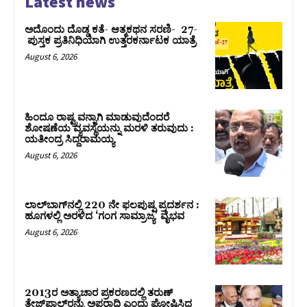
Latest news
ಅದೊಂದು ದೊಡ್ಡ ಕತೆ- ಆತ್ಮಕಥನ ಸರಣಿ- 27-
ಪುಸ್ತಕ ಪ್ರತಿನಿಧಿಯಾಗಿ ಉತ್ತರಕರ್ನಾಟಕ ಯಾತ್ರೆ
August 6, 2026
ಹಿಂದೂ ರಾಷ್ಟ್ರವನ್ನಾಗಿ ಮಾಡುವುದೆಂದರೆ
ಶೋಷಣೆಯ ವ್ಯವಸ್ಥೆಯನ್ನು ಮರಳಿ ತರುವುದು :
ಯತೀಂದ್ರ ಸಿದ್ದರಾಮಯ್ಯ
August 6, 2026
ಲಾಲ್‍ಬಾಗ್‍ನಲ್ಲಿ 220 ನೇ ಫಲಪುಷ್ಪ ಪ್ರದರ್ಶನ :
ಹೂಗಳಲ್ಲಿ ಅರಳಿದ ‘ಗಂಗ ಸಾಮ್ರಾಜ್ಯ’ ವೈಭವ
August 6, 2026
2013ರ ಅತ್ಯಾಚಾರ ಪ್ರಕರಣದಲ್ಲಿ ತರುಣ್
ತೇಜ್‌ಪಾಲ್‌ರನ್ನು ಅಪರಾಧಿ ಎಂದು ಘೋಷಿಸಿದ