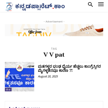
- Advertisement -
TAG
V V pat
ಮತಗಳ್ಳರ ಭಂಢ ಧೈರ್ಯ ಹೆಚ್ಚಲು ಕಾಂಗ್ರೆಸ್ಸಿಗರ
ಮೈಗಳ್ಳತನವೂ ಕಾರಣ ?!‌
August 20, 2025
ದೇಶ