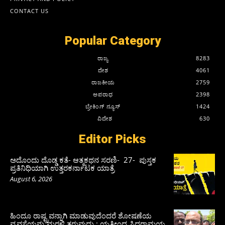
CONTACT US
Popular Category
ರಾಜ್ಯ
8283
ದೇಶ
4061
ರಾಜಕೀಯ
2759
ಅಪರಾಧ
2398
ಬ್ರೇಕಿಂಗ್ ನ್ಯೂಸ್
1424
ವಿದೇಶ
630
Editor Picks
ಅದೊಂದು ದೊಡ್ಡ ಕತೆ- ಆತ್ಮಕಥನ ಸರಣಿ- 27- ಪುಸ್ತಕ
ಪ್ರತಿನಿಧಿಯಾಗಿ ಉತ್ತರಕರ್ನಾಟಕ ಯಾತ್ರೆ
August 6, 2026
ಹಿಂದೂ ರಾಷ್ಟ್ರವನ್ನಾಗಿ ಮಾಡುವುದೆಂದರೆ ಶೋಷಣೆಯ
ವ್ಯವಸ್ಥೆಯನ್ನು ಮರಳಿ ತರುವುದು : ಯತೀಂದ್ರ ಸಿದ್ದರಾಮಯ್ಯ