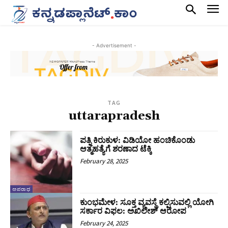
- Advertisement -
TAG
uttarapradesh
ಪತ್ನಿ ಕಿರುಕುಳ: ವಿಡಿಯೋ ಹಂಚಿಕೊಂಡು
ಆತ್ಮಹತ್ಯೆಗೆ ಶರಣಾದ ಟೆಕ್ಕಿ
February 28, 2025
ಅಪರಾಧ
ಕುಂಭಮೇಳ: ಸೂಕ್ತ ವ್ಯವಸ್ಥೆ ಕಲ್ಪಿಸುವಲ್ಲಿ ಯೋಗಿ
ಸರ್ಕಾರ ವಿಫಲ: ಅಖಿಲೇಶ್‌ ಆರೋಪ
February 24, 2025