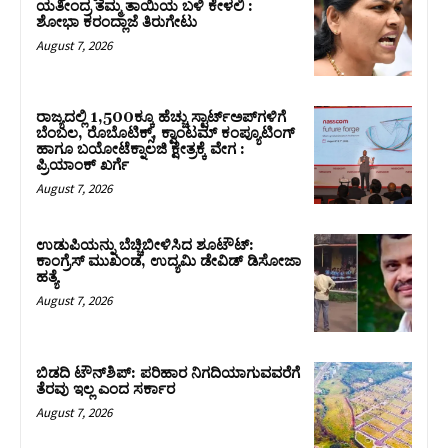
ಯತೀಂದ್ರ ತಮ್ಮ ತಾಯಿಯ ಬಳಿ ಕೇಳಲಿ :
ಶೋಭಾ ಕರಂದ್ಲಾಜೆ ತಿರುಗೇಟು
August 7, 2026
ರಾಜ್ಯದಲ್ಲಿ 1,500ಕ್ಕೂ ಹೆಚ್ಚು ಸ್ಟಾರ್ಟ್‌ಅಪ್‌ಗಳಿಗೆ
ಬೆಂಬಲ, ರೊಬೊಟಿಕ್ಸ್, ಕ್ವಾಂಟಮ್ ಕಂಪ್ಯೂಟಿಂಗ್
ಹಾಗೂ ಬಯೋಟೆಕ್ನಾಲಜಿ ಕ್ಷೇತ್ರಕ್ಕೆ ವೇಗ :
ಪ್ರಿಯಾಂಕ್‌ ಖರ್ಗೆ
August 7, 2026
ಉಡುಪಿಯನ್ನು ಬೆಚ್ಚಿಬೀಳಿಸಿದ ಶೂಟೌಟ್‌:
ಕಾಂಗ್ರೆಸ್‌ ಮುಖಂಡ, ಉದ್ಯಮಿ ಡೇವಿಡ್ ಡಿಸೋಜಾ
ಹತ್ಯೆ
August 7, 2026
ಬಿಡದಿ ಟೌನ್‌ಶಿಪ್‌: ಪರಿಹಾರ ನಿಗದಿಯಾಗುವವರೆಗೆ
ತೆರವು ಇಲ್ಲ ಎಂದ ಸರ್ಕಾರ
August 7, 2026