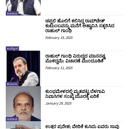
ಅಪರಾಧ
ಚಪ್ಪಲಿ ಹೊಲಿಗೆ ಕಲಿಸಿದ್ದ ರಾಮ್‌ಚೇತ್‌
ಕುಟುಂಬವನ್ನು ಮನೆಗೆ ಆಹ್ವಾನಿಸಿ ಸತ್ಕರಿಸಿದ
ರಾಹುಲ್ ಗಾಂಧಿ
February 19, 2025
ಉದ್ಯೋಗ
ರಾಹುಲ್‌ ಗಾಂಧಿ ವಿರುದ್ಧದ ಮಾನನಷ್ಟ
ಮೊಕದ್ದಮೆ: ವಿಚಾರಣೆ ಮುಂದೂಡಿಕೆ
February 11, 2025
ಕಾನೂನು
ಕುಂಭಮೇಳದಲ್ಲಿ ಮೃತಪಟ್ಟ ಬೆಳಗಾವಿ
ನಿವಾಸಿಗಳ ಸಂಖ್ಯೆ ಮೂರಕ್ಕೆ ಏರಿಕೆ
January 29, 2025
ಅಪರಾಧ
ಉತ್ತರ ಪ್ರದೇಶ; ವೇದಿಕೆ ಕುಸಿದು ಐವರು ಸಾವು