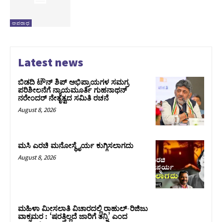
ಅಪರಾಧ
Latest news
ಬಿಡದಿ ಟೌನ್ ಶಿಪ್ ಅಭಿಪ್ರಾಯಗಳ ಸಮಗ್ರ
ಪರಿಶೀಲನೆಗೆ ನ್ಯಾಯಮೂರ್ತಿ ಗುಹನಾಥನ್
ನರೇಂದರ್ ನೇತೃತ್ವದ ಸಮಿತಿ ರಚನೆ
August 8, 2026
ಮಸಿ ಎರಚಿ ಮನೋಸ್ಥೈರ್ಯ ಕುಗ್ಗಿಸಲಾಗದು
August 8, 2026
ಮಹಿಳಾ ಮೀಸಲಾತಿ ವಿಚಾರದಲ್ಲಿ ರಾಹುಲ್‌-ರಿಜಿಜು
ವಾಕ್ಸಮರ : ‘ಷರತ್ತಿಲ್ಲದೆ ಜಾರಿಗೆ ತನ್ನಿ’ ಎಂದ