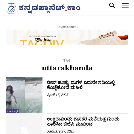
- Advertisement -
TAG
uttarakhanda
ರೀಲ್ಸ್‌ ಹುಚ್ಚು: ಮಗಳ ಎದುರೇ ನದಿಯಲ್ಲಿ
ಕೊಚ್ಚಿಹೋದ ಮಹಿಳೆ
April 17, 2025
ಅಪರಾಧ
ಉತ್ತರಾಖಂಡ; ಶಾಸಕರ ಮನೆಯತ್ತ ಗುಂಡು
ಹಾರಿಸಿದ ಬಿಜೆಪಿ ಮುಖಂಡ
January 27, 2025