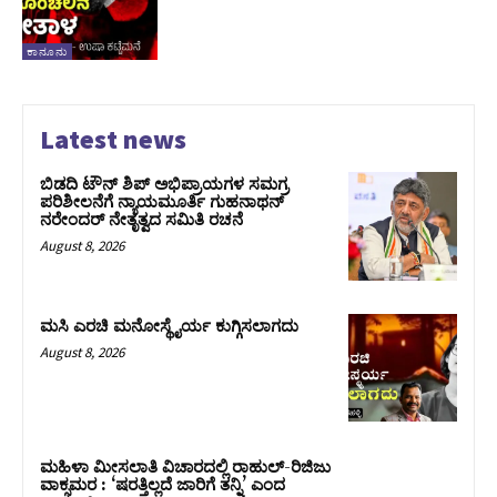
ಕಾನೂನು
Latest news
ಬಿಡದಿ ಟೌನ್ ಶಿಪ್ ಅಭಿಪ್ರಾಯಗಳ ಸಮಗ್ರ
ಪರಿಶೀಲನೆಗೆ ನ್ಯಾಯಮೂರ್ತಿ ಗುಹನಾಥನ್
ನರೇಂದರ್ ನೇತೃತ್ವದ ಸಮಿತಿ ರಚನೆ
August 8, 2026
ಮಸಿ ಎರಚಿ ಮನೋಸ್ಥೈರ್ಯ ಕುಗ್ಗಿಸಲಾಗದು
August 8, 2026
ಮಹಿಳಾ ಮೀಸಲಾತಿ ವಿಚಾರದಲ್ಲಿ ರಾಹುಲ್‌-ರಿಜಿಜು
ವಾಕ್ಸಮರ : ‘ಷರತ್ತಿಲ್ಲದೆ ಜಾರಿಗೆ ತನ್ನಿ’ ಎಂದ