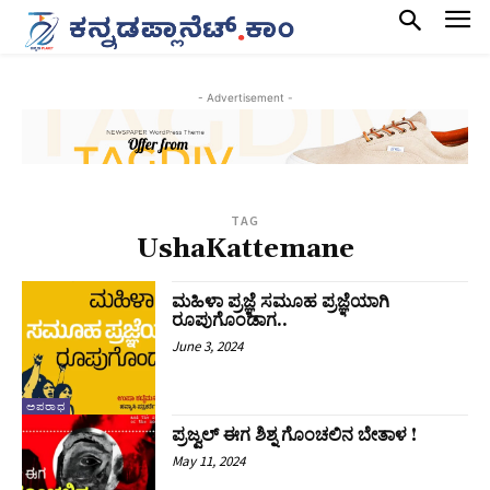
- Advertisement -
TAG
UshaKattemane
ಮಹಿಳಾ ಪ್ರಜ್ಞೆ ಸಮೂಹ ಪ್ರಜ್ಞೆಯಾಗಿ
ರೂಪುಗೊಂಡಾಗ..
June 3, 2024
ಅಪರಾಧ
ಪ್ರಜ್ವಲ್ ಈಗ ಶಿಶ್ನ ಗೊಂಚಲಿನ ಬೇತಾಳ !
May 11, 2024