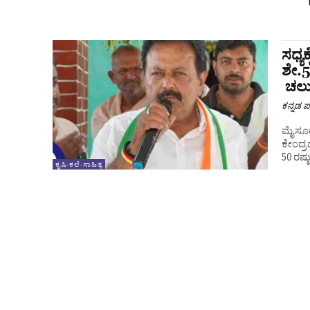
ಸಧ್ಯ
ಶೇ.5
ಚಲು
ಕನ್ನಡ ಪ್
ಮೈಸೂರು
ಕೇಂದ್
50 ರಷ್
ಕೃಷಿ-ಕಲೆ-ಸಾಹಿತ್ಯ