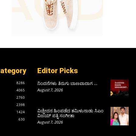
Category
Editor Picks
ನಿಂದನೆಗಳು ತಿರುಗು ಬಾಣವಾದಾಗ …
8286
August 7, 2026
4065
2760
2398
ವಿಚ್ಚೇದನ ಹಿಂಪಡೆದ ತಮಿಳುನಾಡು ಸಿಎಂ
1424
ವಿಜಯ್‌ ಪತ್ನಿ ಸಂಗೀತಾ
630
August 7, 2026