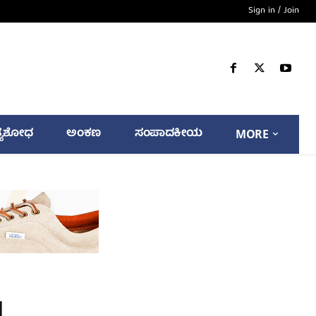
Sign in / Join
್ಯಶೋಧ
ಅಂಕಣ
ಸಂಪಾದಕೀಯ
MORE
d