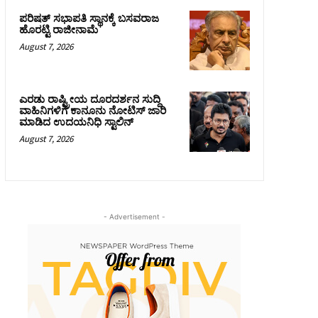
ಪರಿಷತ್‌ ಸಭಾಪತಿ ಸ್ಥಾನಕ್ಕೆ ಬಸವರಾಜ
ಹೊರಟ್ಟಿ ರಾಜೀನಾಮೆ
August 7, 2026
ಎರಡು ರಾಷ್ಟ್ರೀಯ ದೂರದರ್ಶನ ಸುದ್ದಿ
ವಾಹಿನಿಗಳಿಗೆ ಕಾನೂನು ನೋಟಿಸ್ ಜಾರಿ
ಮಾಡಿದ ಉದಯನಿಧಿ ಸ್ಟಾಲಿನ್
August 7, 2026
- Advertisement -