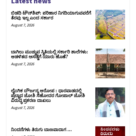
Latest news
ಬಿಡದಿ ಟೌನ್‌ಶಿಪ್‌: ಪರಿಹಾರ ನಿಗದಿಯಾಗುವವರೆಗೆ
ತೆರವು ಇಲ್ಲ ಎಂದ ಸರ್ಕಾರ
August 7, 2026
ಬಾಗಿಲು ಮುಚ್ಚುವ ಸ್ಥಿತಿಯಲ್ಲಿ ಸರ್ಕಾರಿ ಶಾಲೆಗಳು:
ಆಡಳಿತದ ಅಸಡ್ಡೆಗೆ ಯಾರು ಹೊಣೆ?
August 7, 2026
ಲೈಂಗಿಕ ದೌರ್ಜನ್ಯ ಆರೋಪ : ಧಾರವಾಡದಲ್ಲಿ
ಪ್ರಲ್ಹಾದ ಜೋಶಿ ಸಹೋದರ ಗೋಪಾಲ್ ಜೋಶಿ
ವಿರುದ್ಧ ಪ್ರಕರಣ ದಾಖಲು
August 7, 2026
ನಿಂದನೆಗಳು ತಿರುಗು ಬಾಣವಾದಾಗ …