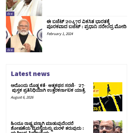
ದೇಶ
ಈ ಬಜೆಟ್ 2047ರ ವಿಕಸಿತ ಭಾರತಕ್ಕೆ
ಪೂರಕವಾದ ಬಜೆಟ್ : ಪ್ರಧಾನಿ ನರೇಂದ್ರ ಮೋದಿ
February 1, 2024
ದೇಶ
Latest news
ಅದೊಂದು ದೊಡ್ಡ ಕತೆ- ಆತ್ಮಕಥನ ಸರಣಿ- 27-
ಪುಸ್ತಕ ಪ್ರತಿನಿಧಿಯಾಗಿ ಉತ್ತರಕರ್ನಾಟಕ ಯಾತ್ರೆ
August 6, 2026
ಹಿಂದೂ ರಾಷ್ಟ್ರವನ್ನಾಗಿ ಮಾಡುವುದೆಂದರೆ
ಶೋಷಣೆಯ ವ್ಯವಸ್ಥೆಯನ್ನು ಮರಳಿ ತರುವುದು :