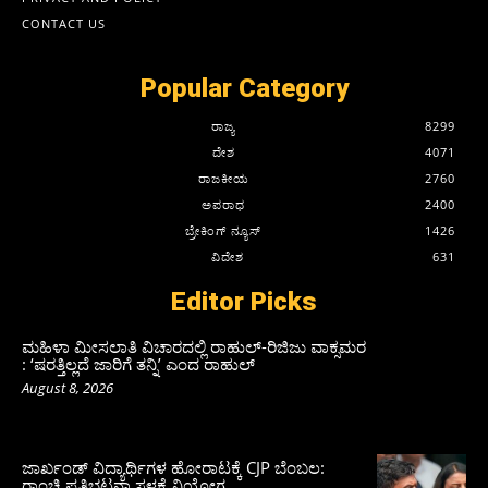
CONTACT US
Popular Category
ರಾಜ್ಯ
8299
ದೇಶ
4071
ರಾಜಕೀಯ
2760
ಅಪರಾಧ
2400
ಬ್ರೇಕಿಂಗ್ ನ್ಯೂಸ್
1426
ವಿದೇಶ
631
Editor Picks
ಮಹಿಳಾ ಮೀಸಲಾತಿ ವಿಚಾರದಲ್ಲಿ ರಾಹುಲ್‌-ರಿಜಿಜು ವಾಕ್ಸಮರ
: ‘ಷರತ್ತಿಲ್ಲದೆ ಜಾರಿಗೆ ತನ್ನಿ’ ಎಂದ ರಾಹುಲ್‌
August 8, 2026
ಜಾರ್ಖಂಡ್‌ ವಿದ್ಯಾರ್ಥಿಗಳ ಹೋರಾಟಕ್ಕೆ CJP ಬೆಂಬಲ:
ರಾಂಚಿ ಪ್ರತಿಭಟನಾ ಸ್ಥಳಕ್ಕೆ ನಿಯೋಗ