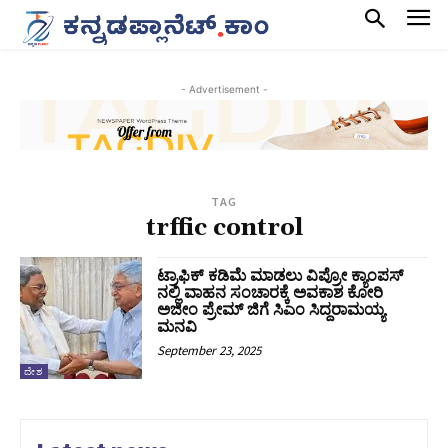
- Advertisement -
TAG
trffic control
ಟ್ರಾಫಿಕ್‌ ಕಡಿಮೆ ಮಾಡಲು ವಿಪ್ರೋ ಕ್ಯಾಂಪಸ್‌
ನಲ್ಲಿ ವಾಹನ ಸಂಚಾರಕ್ಕೆ ಅವಕಾಶ ಕೋರಿ
ಅಜೀಂ ಪ್ರೇಮ್‌ ಜಿಗೆ ಸಿಎಂ ಸಿದ್ದರಾಮಯ್ಯ
ಮನವಿ
September 23, 2025
ದೇಶ