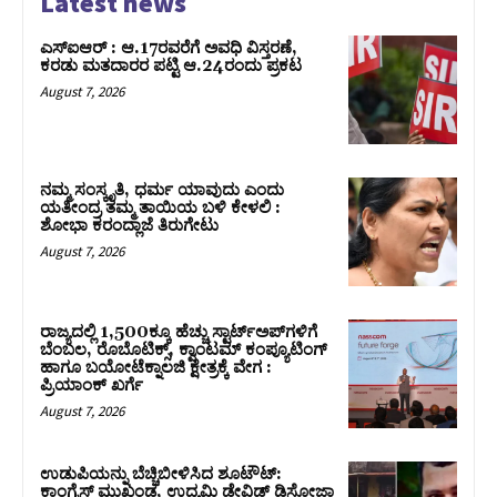
Latest news
ಎಸ್‌ಐಆರ್‌ : ಆ.17ರವರೆಗೆ ಅವಧಿ ವಿಸ್ತರಣೆ,
ಕರಡು ಮತದಾರರ ಪಟ್ಟಿ ಆ.24ರಂದು ಪ್ರಕಟ
August 7, 2026
ನಮ್ಮ ಸಂಸ್ಕೃತಿ, ಧರ್ಮ ಯಾವುದು ಎಂದು
ಯತೀಂದ್ರ ತಮ್ಮ ತಾಯಿಯ ಬಳಿ ಕೇಳಲಿ :
ಶೋಭಾ ಕರಂದ್ಲಾಜೆ ತಿರುಗೇಟು
August 7, 2026
ರಾಜ್ಯದಲ್ಲಿ 1,500ಕ್ಕೂ ಹೆಚ್ಚು ಸ್ಟಾರ್ಟ್‌ಅಪ್‌ಗಳಿಗೆ
ಬೆಂಬಲ, ರೊಬೊಟಿಕ್ಸ್, ಕ್ವಾಂಟಮ್ ಕಂಪ್ಯೂಟಿಂಗ್
ಹಾಗೂ ಬಯೋಟೆಕ್ನಾಲಜಿ ಕ್ಷೇತ್ರಕ್ಕೆ ವೇಗ :
ಪ್ರಿಯಾಂಕ್‌ ಖರ್ಗೆ
August 7, 2026
ಉಡುಪಿಯನ್ನು ಬೆಚ್ಚಿಬೀಳಿಸಿದ ಶೂಟೌಟ್‌:
ಕಾಂಗ್ರೆಸ್‌ ಮುಖಂಡ, ಉದ್ಯಮಿ ಡೇವಿಡ್ ಡಿಸೋಜಾ