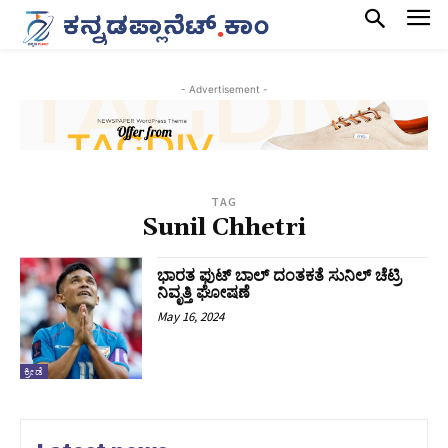
- Advertisement -
TAG
Sunil Chhetri
ಭಾರತ ಫುಟ್‌ ಬಾಲ್‌ ದಂತಕತೆ ಸುನಿಲ್‌ ಚೆಟ್ರಿ
ನಿವೃತ್ತಿ ಘೋಷಣೆ
May 16, 2024
ಕ್ರೀಡೆ