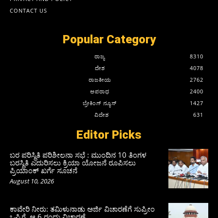
CONTACT US
Popular Category
ರಾಜ್ಯ
8310
ದೇಶ
4078
ರಾಜಕೀಯ
2762
ಅಪರಾಧ
2400
ಬ್ರೇಕಿಂಗ್ ನ್ಯೂಸ್
1427
ವಿದೇಶ
631
Editor Picks
ಬರ ಪರಿಸ್ಥಿತಿ ಪರಿಶೀಲನಾ ಸಭೆ : ಮುಂದಿನ 10 ತಿಂಗಳ
ಬರಸ್ಥಿತಿ ಎದುರಿಸಲು ಕ್ರಿಯಾ ಯೋಜನೆ ರೂಪಿಸಲು
ಪ್ರಿಯಾಂಕ್ ಖರ್ಗೆ ಸೂಚನೆ
August 10, 2026
ಕಾವೇರಿ ನೀರು: ತಮಿಳುನಾಡು ಅರ್ಜಿ ವಿಚಾರಣೆಗೆ ಸುಪ್ರೀಂ
ಒಪ್ಪಿಗೆ, ಆ.6 ರಂದು ವಿಚಾರಣೆ