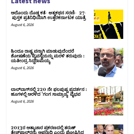
Latest news
ಅದೊಂದು ದೊಡ್ಡ ಕತೆ- ಆತ್ಮಕಥನ ಸರಣಿ- 27-
ಪುಸ್ತಕ ಪ್ರತಿನಿಧಿಯಾಗಿ ಉತ್ತರಕರ್ನಾಟಕ ಯಾತ್ರೆ
August 6, 2026
ಹಿಂದೂ ರಾಷ್ಟ್ರವನ್ನಾಗಿ ಮಾಡುವುದೆಂದರೆ
ಶೋಷಣೆಯ ವ್ಯವಸ್ಥೆಯನ್ನು ಮರಳಿ ತರುವುದು :
ಯತೀಂದ್ರ ಸಿದ್ದರಾಮಯ್ಯ
August 6, 2026
ಲಾಲ್‍ಬಾಗ್‍ನಲ್ಲಿ 220 ನೇ ಫಲಪುಷ್ಪ ಪ್ರದರ್ಶನ :
ಹೂಗಳಲ್ಲಿ ಅರಳಿದ ‘ಗಂಗ ಸಾಮ್ರಾಜ್ಯ’ ವೈಭವ
August 6, 2026
2013ರ ಅತ್ಯಾಚಾರ ಪ್ರಕರಣದಲ್ಲಿ ತರುಣ್
ತೇಜ್‌ಪಾಲ್‌ರನ್ನು ಅಪರಾಧಿ ಎಂದು ಘೋಷಿಸಿದ