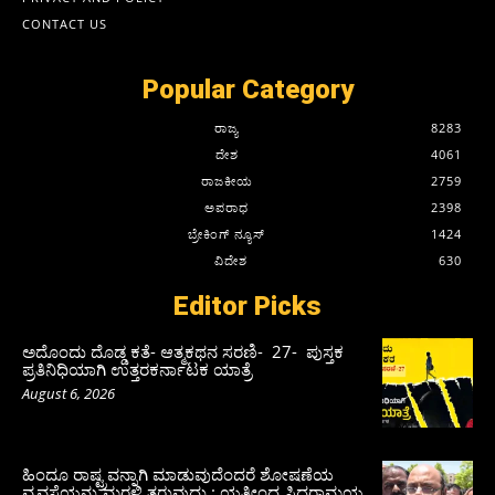
CONTACT US
Popular Category
ರಾಜ್ಯ
8283
ದೇಶ
4061
ರಾಜಕೀಯ
2759
ಅಪರಾಧ
2398
ಬ್ರೇಕಿಂಗ್ ನ್ಯೂಸ್
1424
ವಿದೇಶ
630
Editor Picks
ಅದೊಂದು ದೊಡ್ಡ ಕತೆ- ಆತ್ಮಕಥನ ಸರಣಿ- 27- ಪುಸ್ತಕ
ಪ್ರತಿನಿಧಿಯಾಗಿ ಉತ್ತರಕರ್ನಾಟಕ ಯಾತ್ರೆ
August 6, 2026
ಹಿಂದೂ ರಾಷ್ಟ್ರವನ್ನಾಗಿ ಮಾಡುವುದೆಂದರೆ ಶೋಷಣೆಯ
ವ್ಯವಸ್ಥೆಯನ್ನು ಮರಳಿ ತರುವುದು : ಯತೀಂದ್ರ ಸಿದ್ದರಾಮಯ್ಯ