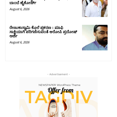
ಬಾಂಬೆ ಹೈಕೋರ್ಟ್
August 6, 2026
ರೇಣುಕಾಸ್ವಾಮಿ ಕೊಲೆ ಪ್ರಕರಣ : ಮಾಫಿ
ಸಾಕ್ಷಿಯಾಗಿ ಪರಿಗಣಿಸುವಂತೆ ಆರೋಪಿ ಪ್ರದೋಷ್‌
ಅರ್ಜಿ
August 6, 2026
- Advertisement -