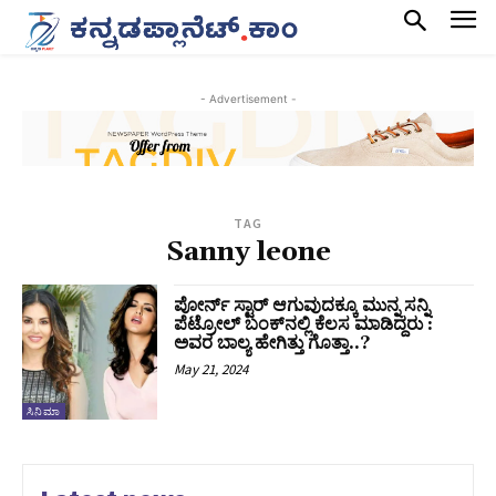
- Advertisement -
TAG
Sanny leone
ಪೋರ್ನ್ ಸ್ಟಾರ್ ಆಗುವುದಕ್ಕೂ ಮುನ್ನ ಸನ್ನಿ
ಪೆಟ್ರೋಲ್ ಬಂಕ್‌ನಲ್ಲಿ ಕೆಲಸ ಮಾಡಿದ್ದರು :
ಅವರ ಬಾಲ್ಯ ಹೇಗಿತ್ತು ಗೊತ್ತಾ..?
May 21, 2024
ಸಿನಿಮಾ