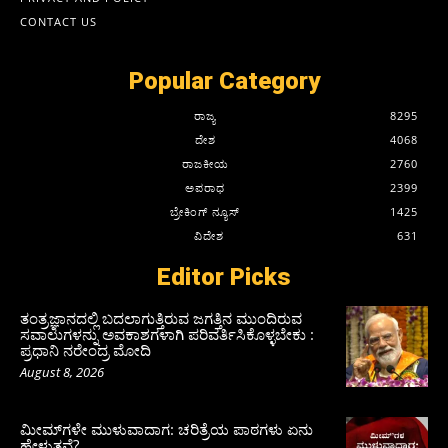
CONTACT US
Popular Category
ರಾಜ್ಯ
8295
ದೇಶ
4068
ರಾಜಕೀಯ
2760
ಅಪರಾಧ
2399
ಬ್ರೇಕಿಂಗ್ ನ್ಯೂಸ್
1425
ವಿದೇಶ
631
Editor Picks
ತಂತ್ರಜ್ಞಾನದಲ್ಲಿ ಬದಲಾಗುತ್ತಿರುವ ಜಗತ್ತಿನ ಮುಂದಿರುವ
ಸವಾಲುಗಳನ್ನು ಅವಕಾಶಗಳಾಗಿ ಪರಿವರ್ತಿಸಿಕೊಳ್ಳಬೇಕು :
ಪ್ರಧಾನಿ ನರೇಂದ್ರ ಮೋದಿ
August 8, 2026
ಮೀಮ್‌ಗಳೇ ಮುಳುವಾದಾಗ: ಚರಿತ್ರೆಯ ಪಾಠಗಳು ಏನು
ಹೇಳುತ್ತವೆ?