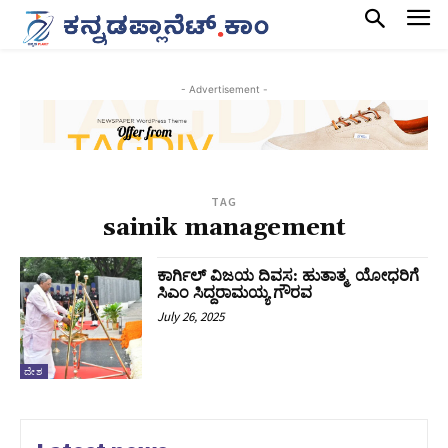
- Advertisement -
TAG
sainik management
ಕಾರ್ಗಿಲ್ ವಿಜಯ ದಿವಸ: ಹುತಾತ್ಮ ಯೋಧರಿಗೆ
ಸಿಎಂ ಸಿದ್ದರಾಮಯ್ಯ ಗೌರವ
July 26, 2025
ದೇಶ