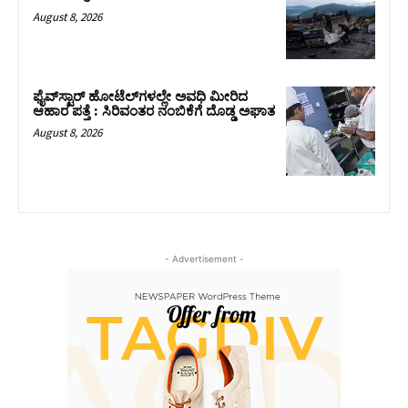
August 8, 2026
ಫೈವ್‌ಸ್ಟಾರ್ ಹೋಟೆಲ್‌ಗಳಲ್ಲೇ ಅವಧಿ ಮೀರಿದ
ಆಹಾರ ಪತ್ತೆ : ಸಿರಿವಂತರ ನಂಬಿಕೆಗೆ ದೊಡ್ಡ ಅಘಾತ
August 8, 2026
- Advertisement -