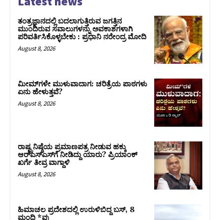
Latest news
ತಂತ್ರಜ್ಞಾನದಲ್ಲಿ ಬದಲಾಗುತ್ತಿರುವ ಜಗತ್ತಿನ
ಮುಂದಿರುವ ಸವಾಲುಗಳನ್ನು ಅವಕಾಶಗಳಾಗಿ
ಪರಿವರ್ತಿಸಿಕೊಳ್ಳಬೇಕು : ಪ್ರಧಾನಿ ನರೇಂದ್ರ ಮೋದಿ
August 8, 2026
ಮೀಮ್‌ಗಳೇ ಮುಳುವಾದಾಗ: ಚರಿತ್ರೆಯ ಪಾಠಗಳು
ಏನು ಹೇಳುತ್ತವೆ?
August 8, 2026
ರಾಷ್ಟ್ರನಿಷ್ಠೆಯ ಪ್ರಮಾಣಪತ್ರ ನೀಡುವ ಹಕ್ಕು
ಆರ್‌ಎಸ್‌ಎಸ್‌ಗೆ ನೀಡಿದ್ದು ಯಾರು? ಪ್ರಿಯಾಂಕ್
ಖರ್ಗೆ ತೀವ್ರ ವಾಗ್ದಾಳಿ
August 8, 2026
ಹಿಮಾಚಲ ಪ್ರದೇಶದಲ್ಲಿ ಉರುಳಿಬಿದ್ದ ಬಸ್‌, 8
ಮಂದಿ *ವು