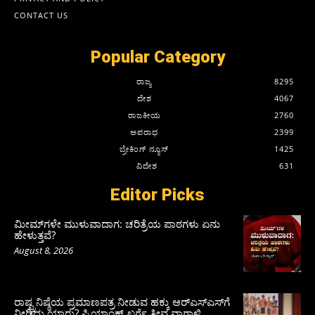
CONTACT US
Popular Category
ರಾಜ್ಯ
8295
ದೇಶ
4067
ರಾಜಕೀಯ
2760
ಅಪರಾಧ
2399
ಬ್ರೇಕಿಂಗ್ ನ್ಯೂಸ್
1425
ವಿದೇಶ
631
Editor Picks
ಮೀಮ್‌ಗಳೇ ಮುಳುವಾದಾಗ: ಚರಿತ್ರೆಯ ಪಾಠಗಳು ಏನು
ಹೇಳುತ್ತವೆ?
August 8, 2026
ರಾಷ್ಟ್ರನಿಷ್ಠೆಯ ಪ್ರಮಾಣಪತ್ರ ನೀಡುವ ಹಕ್ಕು ಆರ್‌ಎಸ್‌ಎಸ್‌ಗೆ
ನೀಡಿದ್ದು ಯಾರು? ಪ್ರಿಯಾಂಕ್ ಖರ್ಗೆ ತೀವ್ರ ವಾಗ್ದಾಳಿ