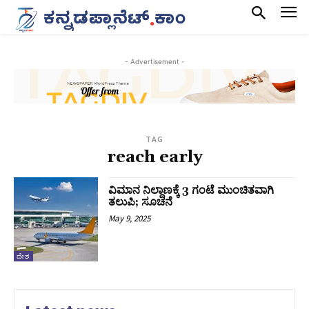
- Advertisement -
TAG
reach early
ವಿಮಾನ ನಿಲ್ದಾಣಕ್ಕೆ 3 ಗಂಟೆ ಮುಂಚಿತವಾಗಿ
ತಲುಪಿ; ಸೂಚನೆ
May 9, 2025
ದೇಶ