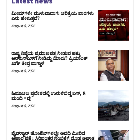
Latest news
ಮೀಮ್‌ಗಳೇ ಮುಳುವಾದಾಗ: ಚರಿತ್ರೆಯ ಪಾಠಗಳು
ಏನು ಹೇಳುತ್ತವೆ?
August 8, 2026
ರಾಷ್ಟ್ರನಿಷ್ಠೆಯ ಪ್ರಮಾಣಪತ್ರ ನೀಡುವ ಹಕ್ಕು
ಆರ್‌ಎಸ್‌ಎಸ್‌ಗೆ ನೀಡಿದ್ದು ಯಾರು? ಪ್ರಿಯಾಂಕ್
ಖರ್ಗೆ ತೀವ್ರ ವಾಗ್ದಾಳಿ
August 8, 2026
ಹಿಮಾಚಲ ಪ್ರದೇಶದಲ್ಲಿ ಉರುಳಿಬಿದ್ದ ಬಸ್‌, 8
ಮಂದಿ *ವು
August 8, 2026
ಫೈವ್‌ಸ್ಟಾರ್ ಹೋಟೆಲ್‌ಗಳಲ್ಲೇ ಅವಧಿ ಮೀರಿದ
ಆಹಾರ ಪತ್ತೆ : ಸಿರಿವಂತರ ನಂಬಿಕೆಗೆ ದೊಡ್ಡ ಅಘಾತ