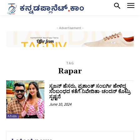
- Advertisement -
TAG
Rapar
ಸೃಜನ್ ಹೆಸರು, ಪ್ರಶಾಂತ್ ಸಂಬರ್ಗಿ ಹೇಳಿದ್ದ
ಸಂಬಂಧದ ಕತೆಗೆ ನಿವೇದಿತಾ-ಚಂದನ್ ಕೊಟ್ರು
ಸ್ಪಷ್ಟನೆ
June 10, 2024
ಸಿನಿಮಾ