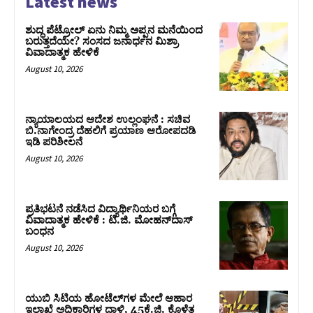
Latest news
ಶುದ್ಧ ಪೆಟ್ರೋಲ್ ಏನು ನಿಮ್ಮ ಅಪ್ಪನ ಮನೆಯಿಂದ
ಬರುತ್ತದೆಯೇ? ಸಂಸದ ಜನಾರ್ಧನ ಮಿಶ್ರಾ
ವಿವಾದಾತ್ಮಕ ಹೇಳಿಕೆ
August 10, 2026
ನ್ಯಾಯಾಲಯದ ಆದೇಶ ಉಲ್ಲಂಘನೆ : ಸಚಿವ
ಬಿ.ನಾಗೇಂದ್ರ ದೆಹಲಿಗೆ ಪ್ರಯಾಣ ಆರೋಪದಡಿ
ಇಡಿ ಪರಿಶೀಲನೆ
August 10, 2026
ಪ್ರತಿಭಟನೆ ನಡೆಸಿದ ವಿದ್ಯಾರ್ಥಿನಿಯರ ಬಗ್ಗೆ
ವಿವಾದಾತ್ಮಕ ಹೇಳಿಕೆ : ಟಿ.ಜಿ. ಮೋಹನ್‌ದಾಸ್‌
ಬಂಧನ
August 10, 2026
ಯುಬಿ ಸಿಟಿಯ ಹೋಟೆಲ್‌ಗಳ ಮೇಲೆ ಆಹಾರ
ಇಲಾಖೆ ಅಧಿಕಾರಿಗಳ ದಾಳಿ, 45ಕೆ.ಜಿ. ಕೊಳೆತ