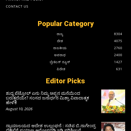
CONTACT US
Popular Category
ರಾಜ್ಯ
8304
ದೇಶ
4075
ರಾಜಕೀಯ
2760
ಅಪರಾಧ
2400
ಬ್ರೇಕಿಂಗ್ ನ್ಯೂಸ್
1427
ವಿದೇಶ
631
Editor Picks
ಶುದ್ಧ ಪೆಟ್ರೋಲ್ ಏನು ನಿಮ್ಮ ಅಪ್ಪನ ಮನೆಯಿಂದ
ಬರುತ್ತದೆಯೇ? ಸಂಸದ ಜನಾರ್ಧನ ಮಿಶ್ರಾ ವಿವಾದಾತ್ಮಕ
ಹೇಳಿಕೆ
August 10, 2026
ನ್ಯಾಯಾಲಯದ ಆದೇಶ ಉಲ್ಲಂಘನೆ : ಸಚಿವ ಬಿ.ನಾಗೇಂದ್ರ
ದೆಹಲಿಗೆ ಪ್ರಯಾಣ ಆರೋಪದಡಿ ಇಡಿ ಪರಿಶೀಲನೆ