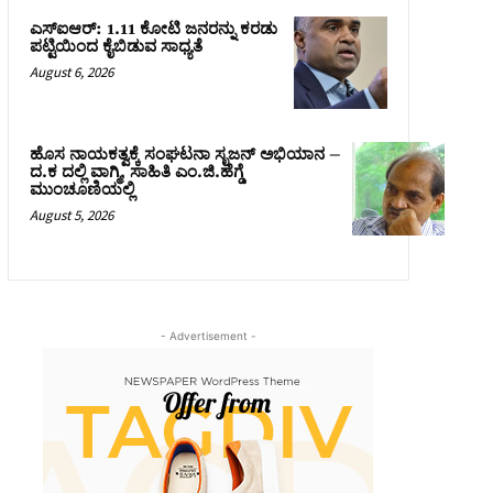
ಎಸ್‌ಐಆರ್‌: 1.11 ಕೋಟಿ ಜನರನ್ನು ಕರಡು
ಪಟ್ಟಿಯಿಂದ ಕೈಬಿಡುವ ಸಾಧ್ಯತೆ
August 6, 2026
ಹೊಸ ನಾಯಕತ್ವಕ್ಕೆ ಸಂಘಟನಾ ಸೃಜನ್ ಅಭಿಯಾನ –
ದ.ಕ ದಲ್ಲಿ ವಾಗ್ಮಿ, ಸಾಹಿತಿ ಎಂ.ಜಿ.ಹೆಗ್ಡೆ
ಮುಂಚೂಣಿಯಲ್ಲಿ
August 5, 2026
- Advertisement -