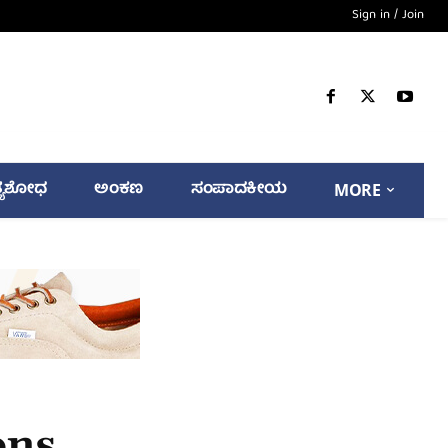
Sign in / Join
್ಯಶೋಧ
ಅಂಕಣ
ಸಂಪಾದಕೀಯ
MORE
ons