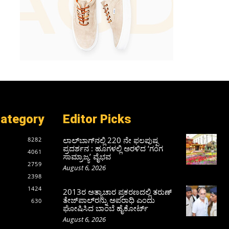
Category
Editor Picks
ಲಾಲ್‍ಬಾಗ್‍ನಲ್ಲಿ 220 ನೇ ಫಲಪುಷ್ಪ
8282
ಪ್ರದರ್ಶನ : ಹೂಗಳಲ್ಲಿ ಅರಳಿದ ‘ಗಂಗ
4061
ಸಾಮ್ರಾಜ್ಯ’ ವೈಭವ
2759
August 6, 2026
2398
1424
2013ರ ಅತ್ಯಾಚಾರ ಪ್ರಕರಣದಲ್ಲಿ ತರುಣ್
ತೇಜ್‌ಪಾಲ್‌ರನ್ನು ಅಪರಾಧಿ ಎಂದು
630
ಘೋಷಿಸಿದ ಬಾಂಬೆ ಹೈಕೋರ್ಟ್
August 6, 2026