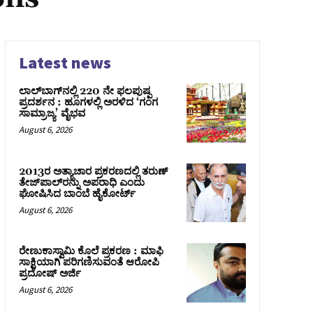
Latest news
ಲಾಲ್‍ಬಾಗ್‍ನಲ್ಲಿ 220 ನೇ ಫಲಪುಷ್ಪ
ಪ್ರದರ್ಶನ : ಹೂಗಳಲ್ಲಿ ಅರಳಿದ ‘ಗಂಗ
ಸಾಮ್ರಾಜ್ಯ’ ವೈಭವ
August 6, 2026
2013ರ ಅತ್ಯಾಚಾರ ಪ್ರಕರಣದಲ್ಲಿ ತರುಣ್
ತೇಜ್‌ಪಾಲ್‌ರನ್ನು ಅಪರಾಧಿ ಎಂದು
ಘೋಷಿಸಿದ ಬಾಂಬೆ ಹೈಕೋರ್ಟ್
August 6, 2026
ರೇಣುಕಾಸ್ವಾಮಿ ಕೊಲೆ ಪ್ರಕರಣ : ಮಾಫಿ
ಸಾಕ್ಷಿಯಾಗಿ ಪರಿಗಣಿಸುವಂತೆ ಆರೋಪಿ
ಪ್ರದೋಷ್‌ ಅರ್ಜಿ
August 6, 2026