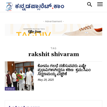
- Advertisement -
TAG
rakshit shivaram
ಕೋಮು ಗಲಭೆ ನಡೆಸುವವರು ಎಷ್ಟೇ
ಪ್ರಭಾವಿಗಳಾಗಿದ್ದರೂ ಕಠಿಣ ಕ್ರಮ:ಸಿಎಂ
ಸಿದ್ದರಾಮಯ್ಯ ಎಚ್ಚರಿಕೆ
May 29, 2025
ಅಪರಾಧ