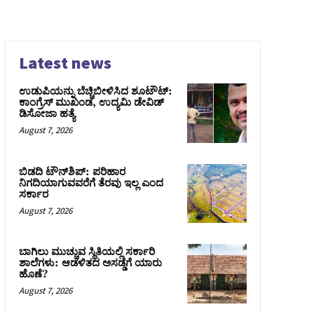
Latest news
ಉಡುಪಿಯನ್ನು ಬೆಚ್ಚಿಬೀಳಿಸಿದ ಶೂಟೌಟ್‌:
ಕಾಂಗ್ರೆಸ್‌ ಮುಖಂಡ, ಉದ್ಯಮಿ ಡೇವಿಡ್
ಡಿಸೋಜಾ ಹತ್ಯೆ
August 7, 2026
ಬಿಡದಿ ಟೌನ್‌ಶಿಪ್‌: ಪರಿಹಾರ
ನಿಗದಿಯಾಗುವವರೆಗೆ ತೆರವು ಇಲ್ಲ ಎಂದ
ಸರ್ಕಾರ
August 7, 2026
ಬಾಗಿಲು ಮುಚ್ಚುವ ಸ್ಥಿತಿಯಲ್ಲಿ ಸರ್ಕಾರಿ
ಶಾಲೆಗಳು: ಆಡಳಿತದ ಅಸಡ್ಡೆಗೆ ಯಾರು
ಹೊಣೆ?
August 7, 2026