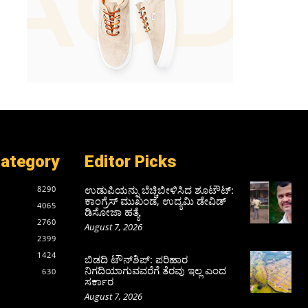
Category
Editor Picks
ಉಡುಪಿಯನ್ನು ಬೆಚ್ಚಿಬೀಳಿಸಿದ ಶೂಟೌಟ್‌:
8290
ಕಾಂಗ್ರೆಸ್‌ ಮುಖಂಡ, ಉದ್ಯಮಿ ಡೇವಿಡ್
4065
ಡಿಸೋಜಾ ಹತ್ಯೆ
2760
August 7, 2026
2399
1424
ಬಿಡದಿ ಟೌನ್‌ಶಿಪ್‌: ಪರಿಹಾರ
ನಿಗದಿಯಾಗುವವರೆಗೆ ತೆರವು ಇಲ್ಲ ಎಂದ
630
ಸರ್ಕಾರ
August 7, 2026