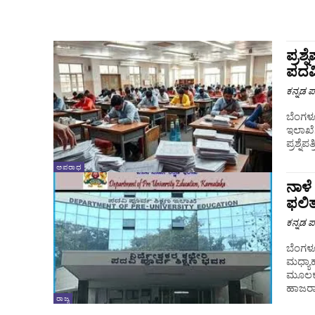
ಪ್ರಶ
ಪದವಿ
ಕನ್ನಡ ಪ್
ಬೆಂಗಳೂರ
ಇಲಾಖೆಗ
ಪ್ರಶ್ನ
ಅಪರಾಧ
ನಾಳೆ
ಫಲಿತ
ಕನ್ನಡ ಪ್
ಬೆಂಗಳೂ
ಮಧ್ಯಾಹ್
ಮೂಲಕ 
ಹಾಜರಾ
ರಾಜ್ಯ