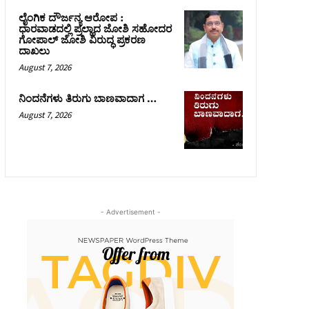
ಲೈಂಗಿಕ ದೌರ್ಜನ್ಯ ಆರೋಪ :
ಧಾರವಾಡದಲ್ಲಿ ಪ್ರಲ್ಹಾದ ಜೋಶಿ ಸಹೋದರ
ಗೋಪಾಲ್ ಜೋಶಿ ವಿರುದ್ಧ ಪ್ರಕರಣ
ದಾಖಲು
August 7, 2026
ನಿಂದನೆಗಳು ತಿರುಗು ಬಾಣವಾದಾಗ …
August 7, 2026
- Advertisement -