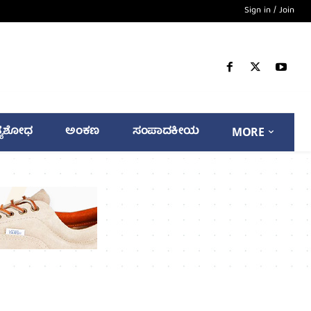
Sign in / Join
್ಯಶೋಧ
ಅಂಕಣ
ಸಂಪಾದಕೀಯ
MORE